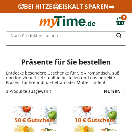
Zum Hauptinhalt springen
🥵BEI HITZE🥶EISKALT SPAREN➡️
Zur Navigation springen
0
Zur Suche springen
0,00 €
MAIN MENU
Nach Produkten suchen
Präsente für Sie bestellen
Entdecke besondere Geschenke für Sie – romantisch, süß
und individuell. Jetzt online bestellen und das perfekte
Präsent für Freundin, Ehefrau oder Mutter finden!
3
Produkte ausgewählt
FILTERN