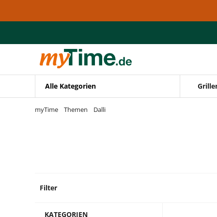
Zum Hauptinhalt springen
Zur Navigation springen
Zur Suche springen
Alle Kategorien
Grille
myTime
Themen
Dalli
Filter
9 Prod
KATEGORIEN