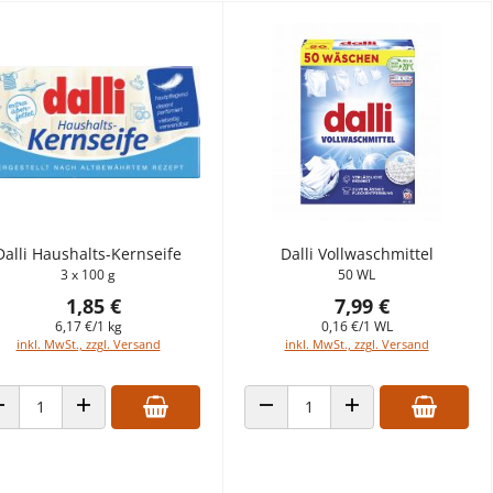
Dalli Haushalts-Kernseife
Dalli Vollwaschmittel
3 x 100 g
50 WL
1,85 €
7,99 €
6,17 €/1 kg
0,16 €/1 WL
inkl. MwSt., zzgl. Versand
inkl. MwSt., zzgl. Versand
ANZAHL VERRINGERN
ANZAHL ERHÖHEN
ANZAHL VERRINGERN
ANZAHL ERHÖHEN