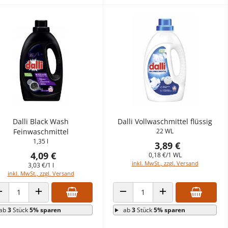
Dalli Black Wash
Dalli Vollwaschmittel flüssig
Feinwaschmittel
22 WL
1,35 l
3,89 €
4,09 €
0,18 €/1 WL
inkl. MwSt., zzgl. Versand
3,03 €/1 l
inkl. MwSt., zzgl. Versand
ANZAHL VERRINGERN
ANZAHL ERHÖHEN
ANZAHL VERRINGERN
ANZAHL ERHÖHEN
ab
3
Stück
5% sparen
ab
3
Stück
5% sparen