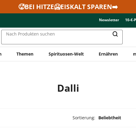
🥵BEI HITZE🥶EISKALT SPAREN➡️
Newsletter
10-€-
Nach Produkten suchen
n
Themen
Spirituosen-Welt
Ernähren
m
Dalli
Sortierung:
Beliebtheit
ukte ausgewählt