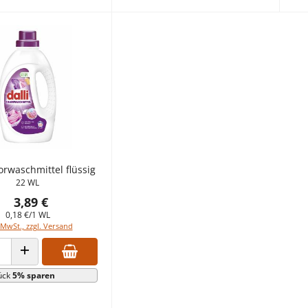
lorwaschmittel flüssig
22 WL
3,89 €
0,18 €/1 WL
 MwSt., zzgl. Versand
 VERRINGERN
ANZAHL ERHÖHEN
ück
5% sparen