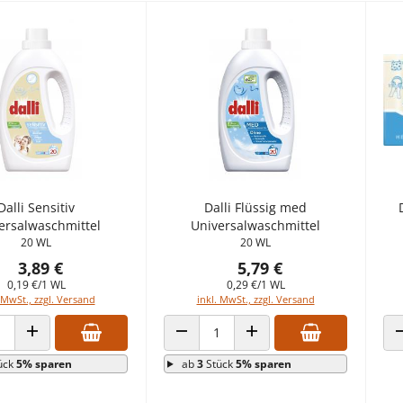
Dalli Sensitiv
Dalli Flüssig med
ersalwaschmittel
Universalwaschmittel
20 WL
20 WL
3,89 €
5,79 €
0,19 €/1 WL
0,29 €/1 WL
 MwSt., zzgl. Versand
inkl. MwSt., zzgl. Versand
 VERRINGERN
ANZAHL ERHÖHEN
ANZAHL VERRINGERN
ANZAHL ERHÖHEN
ück
5% sparen
ab
3
Stück
5% sparen