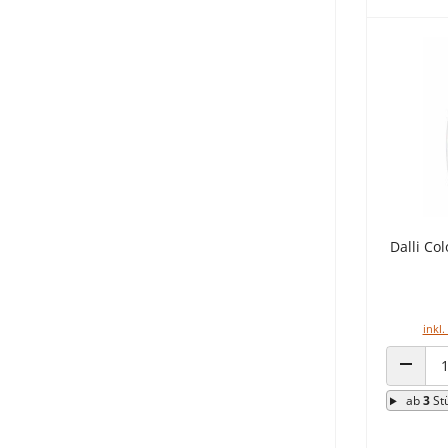
Dalli Co
inkl.
ANZAHL
ab
3
St