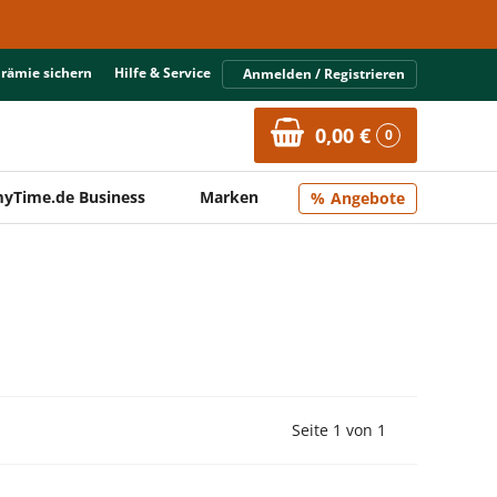
Prämie sichern
Hilfe & Service
Anmelden / Registrieren
0,00 €
0
yTime.de Business
Marken
Angebote
Vorherige Seite
Nächste Seit
Seite 1 von 1