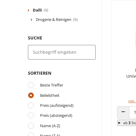
Dalli
(9)
Drogerie & Reinigen
(9)
SUCHE
SORTIEREN
Univ
Beste Treffer
Beliebtheit
inkl.
Preis (aufsteigend)
Preis (absteigend)
ANZAHL
ab
3
St
Name (A-Z)
Name (Z-A)