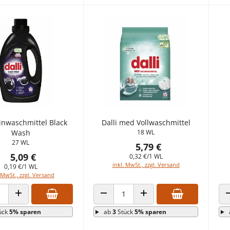
einwaschmittel Black
Dalli med Vollwaschmittel
Wash
18 WL
27 WL
5,79 €
5,09 €
0,32 €/1 WL
inkl. MwSt., zzgl. Versand
0,19 €/1 WL
 MwSt., zzgl. Versand
 VERRINGERN
ANZAHL ERHÖHEN
ANZAHL VERRINGERN
ANZAHL ERHÖHEN
ück
5% sparen
ab
3
Stück
5% sparen