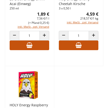
Acai (Einweg)
Cheetah Kirsche
250 ml
3 x 0,50 l
1,89 €
4,59 €
7,56 €/1 l
218,57 €/1 kg
inkl. MwSt., zzgl. Versand
(+ Pfand 0,25 €)
inkl. MwSt., zzgl. Versand
ANZAHL VERRINGERN
ANZAHL ERHÖHEN
ANZAHL VERRINGERN
ANZAHL E
HOLY Energy Raspberry