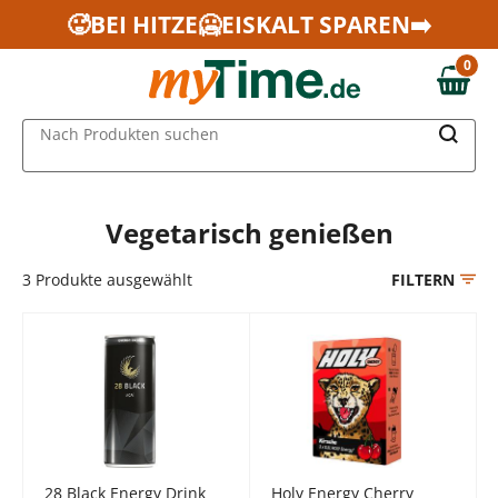
Zum Hauptinhalt springen
🥵BEI HITZE🥶EISKALT SPAREN➡️
Zur Navigation springen
0
Zur Suche springen
0,00 €
MAIN MENU
Nach Produkten suchen
Vegetarisch genießen
3
Produkte ausgewählt
FILTERN
28 Black Energy Drink
Holy Energy Cherry