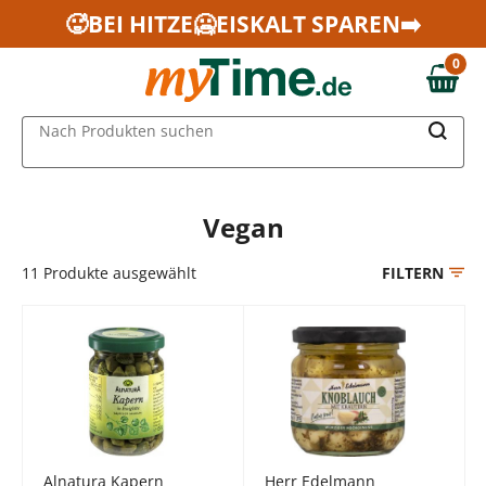
Zum Hauptinhalt springen
🥵BEI HITZE🥶EISKALT SPAREN➡️
Zur Navigation springen
0
Zur Suche springen
0,00 €
MAIN MENU
Nach Produkten suchen
Vegan
11
Produkte ausgewählt
FILTERN
Alnatura Kapern
Herr Edelmann