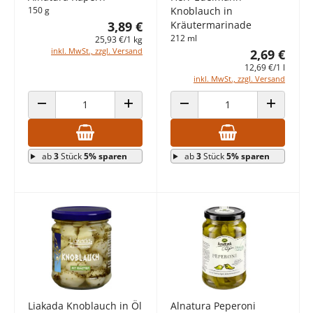
150 g
Knoblauch in
3,89 €
Kräutermarinade
212 ml
25,93 €/1 kg
inkl. MwSt., zzgl. Versand
2,69 €
12,69 €/1 l
inkl. MwSt., zzgl. Versand
ANZAHL VERRINGERN
ANZAHL ERHÖHEN
ANZAHL VERRINGERN
ANZAHL E
ab
3
Stück
5% sparen
ab
3
Stück
5% sparen
Liakada Knoblauch in Öl
Alnatura Peperoni