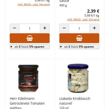
9,96 €/1 kg
Sauce
inkl. MwSt., zzgl. Versand
400 g
2,39 €
5,98 €/1 kg
inkl. MwSt., zzgl. Versand
ANZAHL VERRINGERN
ANZAHL ERHÖHEN
ANZAHL VERRINGERN
ANZAHL E
ab
3
Stück
5% sparen
ab
3
Stück
5% sparen
Herr Edelmann
Liakada Knoblauch
Getrocknete Tomaten
naturell
Hälften
120 ml