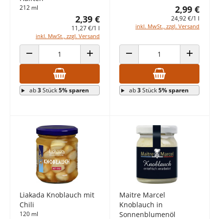
212 ml
2,99 €
2,39 €
24,92 €/1 l
inkl. MwSt., zzgl. Versand
11,27 €/1 l
inkl. MwSt., zzgl. Versand
ANZAHL VERRINGERN
ANZAHL ERHÖHEN
ANZAHL VERRINGERN
ANZAHL E
ab
3
Stück
5% sparen
ab
3
Stück
5% sparen
Liakada Knoblauch mit
Maitre Marcel
Chili
Knoblauch in
120 ml
Sonnenblumenöl