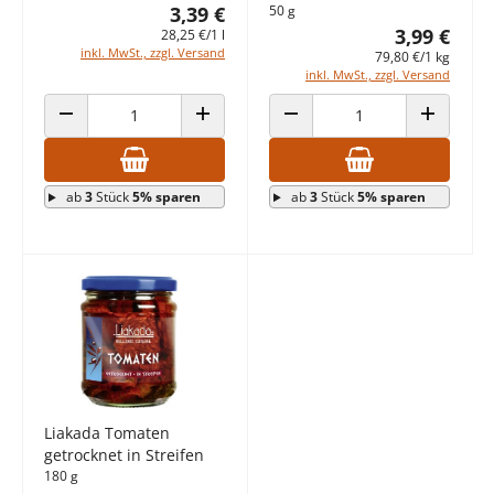
3,39 €
50 g
3,99 €
28,25 €/1 l
inkl. MwSt., zzgl. Versand
79,80 €/1 kg
inkl. MwSt., zzgl. Versand
ANZAHL VERRINGERN
ANZAHL ERHÖHEN
ANZAHL VERRINGERN
ANZAHL E
ab
3
Stück
5% sparen
ab
3
Stück
5% sparen
Liakada Tomaten
getrocknet in Streifen
180 g