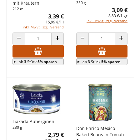
mit Kräutern
350 g
212 ml
3,09 €
3,39 €
8,83 €/1 kg
inkl. MwSt., zzgl. Versand
15,99 €/1 l
inkl. MwSt., zzgl. Versand
ANZAHL VERRINGERN
ANZAHL ERHÖHEN
ANZAHL VERRINGERN
ANZAHL E
ab
3
Stück
5% sparen
ab
3
Stück
5% sparen
Liakada Auberginen
280 g
Don Enrico México
2,79 €
Baked Beans in Tomato