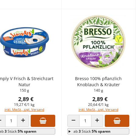
mply V Frisch & Streichzart
Bresso 100% pflanzlich
Natur
Knoblauch & Kräuter
150 g
140 g
2,89 €
2,89 €
19,27 €/1 kg
20,64 €/1 kg
inkl. MwSt., zzgl. Versand
inkl. MwSt., zzgl. Versand
ANZAHL VERRINGERN
ANZAHL ERHÖHEN
ANZAHL VERRINGERN
ANZAHL ERHÖHEN
ab
3
Stück
5% sparen
ab
3
Stück
5% sparen