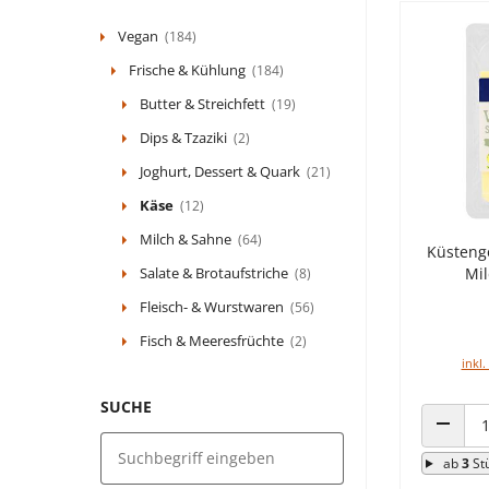
Vegan
(184)
Frische & Kühlung
(184)
Butter & Streichfett
(19)
Dips & Tzaziki
(2)
Joghurt, Dessert & Quark
(21)
Käse
(12)
Milch & Sahne
(64)
Küsteng
Salate & Brotaufstriche
Mi
(8)
Fleisch- & Wurstwaren
(56)
Fisch & Meeresfrüchte
(2)
inkl.
SUCHE
ANZAHL
ab
3
St