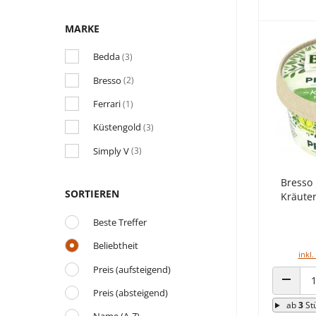
MARKE
Bedda
(3)
Bresso
(2)
Ferrari
(1)
Küstengold
(3)
Simply V
(3)
Bresso 
SORTIEREN
Kräute
Beste Treffer
Beliebtheit
inkl.
Preis (aufsteigend)
Preis (absteigend)
ANZAHL
ab
3
St