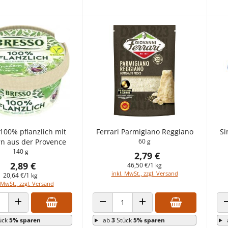
100% pflanzlich mit
Ferrari Parmigiano Reggiano
Si
rn aus der Provence
60 g
140 g
2,79 €
2,89 €
46,50 €/1 kg
inkl. MwSt., zzgl. Versand
20,64 €/1 kg
 MwSt., zzgl. Versand
 VERRINGERN
ANZAHL ERHÖHEN
ANZAHL VERRINGERN
ANZAHL ERHÖHEN
ück
5% sparen
ab
3
Stück
5% sparen