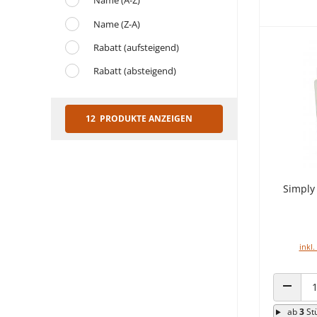
Name (A-Z)
Name (Z-A)
Rabatt (aufsteigend)
Rabatt (absteigend)
12 PRODUKTE ANZEIGEN
Simply 
inkl.
ANZAHL
ab
3
St