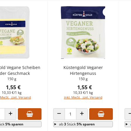
old Vegane Scheiben
Küstengold Veganer
lder Geschmack
Hirtengenuss
150 g
150 g
1,55 €
1,55 €
10,33 €/1 kg
10,33 €/1 kg
 MwSt., zzgl. Versand
inkl. MwSt., zzgl. Versand
 VERRINGERN
ANZAHL ERHÖHEN
ANZAHL VERRINGERN
ANZAHL ERHÖHEN
ück
5% sparen
ab
3
Stück
5% sparen