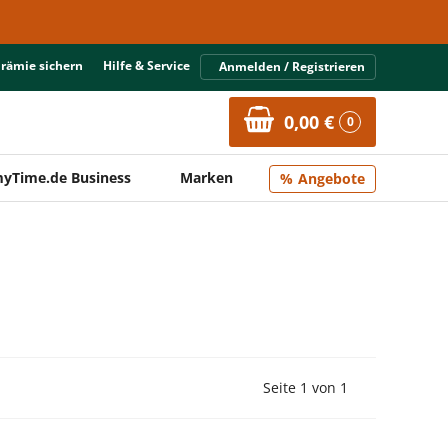
Prämie sichern
Hilfe & Service
Anmelden / Registrieren
0,00 €
0
yTime.de Business
Marken
Angebote
Vorherige Seite
Nächste Seit
Seite 1 von 1