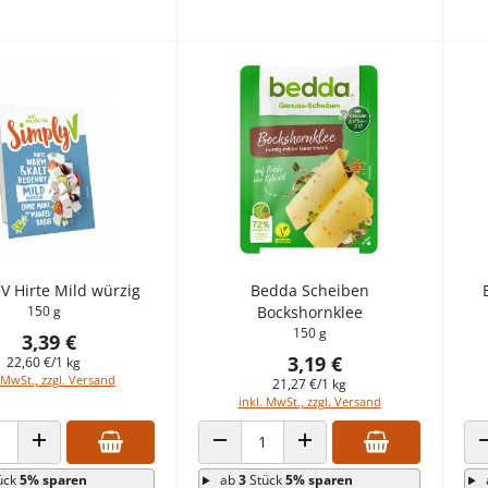
V Hirte Mild würzig
Bedda Scheiben
150 g
Bockshornklee
150 g
3,39 €
3,19 €
22,60 €/1 kg
 MwSt., zzgl. Versand
21,27 €/1 kg
inkl. MwSt., zzgl. Versand
 VERRINGERN
ANZAHL ERHÖHEN
ANZAHL VERRINGERN
ANZAHL ERHÖHEN
ück
5% sparen
ab
3
Stück
5% sparen