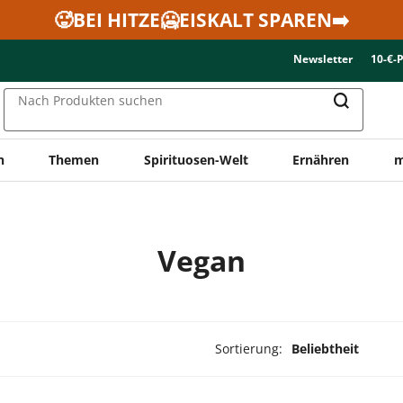
🥵BEI HITZE🥶EISKALT SPAREN➡️
Newsletter
10-€-
Nach Produkten suchen
n
Themen
Spirituosen-Welt
Ernähren
m
Vegan
Sortierung:
Beliebtheit
dukte ausgewählt