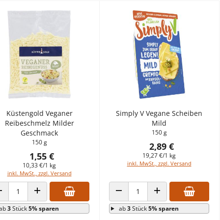
Küstengold Veganer
Simply V Vegane Scheiben
Reibeschmelz Milder
Mild
Geschmack
150 g
150 g
2,89 €
1,55 €
19,27 €/1 kg
inkl. MwSt., zzgl. Versand
10,33 €/1 kg
inkl. MwSt., zzgl. Versand
ANZAHL VERRINGERN
ANZAHL ERHÖHEN
ANZAHL VERRINGERN
ANZAHL ERHÖHEN
ab
3
Stück
5% sparen
ab
3
Stück
5% sparen