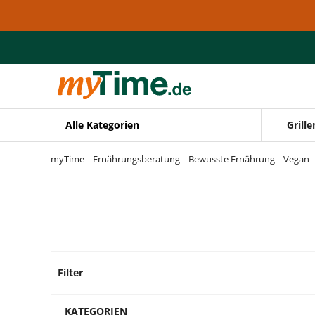
Zum Hauptinhalt springen
Zur Navigation springen
Zur Suche springen
Alle Kategorien
Grille
myTime
Ernährungsberatung
Bewusste Ernährung
Vegan
Filter
12 Pro
KATEGORIEN