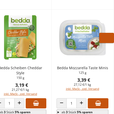
WARE
Bedda Scheiben Cheddar
Bedda Mozzarella Taste Minis
Style
125 g
150 g
3,39 €
3,19 €
27,12 €/1 kg
inkl. MwSt., zzgl. Versand
21,27 €/1 kg
inkl. MwSt., zzgl. Versand
ANZAHL VERRINGERN
ANZAHL ERHÖHEN
ANZAHL VERRINGERN
ANZAHL ERHÖHEN
ab
3
Stück
5% sparen
ab
3
Stück
5% sparen