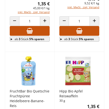
1,35 €
9,52 €/1 kg
inkl. MwSt., zzgl. Versand
45,00 €/1 kg
inkl. MwSt., zzgl. Versand
ANZAHL VERRINGERN
ANZAHL ERHÖHEN
ANZAHL VERRINGERN
ANZAHL E
ab
3
Stück
5% sparen
ab
3
Stück
5% sparen
FruchtBar Bio Quetschie
Hipp Bio Apfel
Fruchtpüree
Reiswaffeln
Heidelbeere-Banane-
30 g
Reis
1,35 €