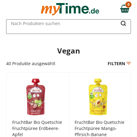
Zum Hauptinhalt springen
0
0,00 €
Zur Navigation springen
MAIN MENU
Nach Produkten suchen
Zur Suche springen
Vegan
40
Produkte ausgewählt
FILTERN
FruchtBar Bio Quetschie
FruchtBar Bio Quetschie
Fruchtpüree Erdbeere-
Fruchtpüree Mango-
Apfel
Pfirsich-Banane