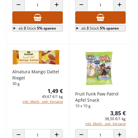
ANZAHL VERRINGERN
ANZAHL ERHÖHEN
ANZAHL VERRINGERN
ANZAHL E
ab
3
Stück
5% sparen
ab
3
Stück
5% sparen
Alnatura Mango Dattel
Riegel
30 g
1,49 €
Fruit Funk Paw Patrol
49,67 €/1 kg
Apfel Snack
inkl. MwSt., zzgl. Versand
10 x 10 g
3,85 €
38,50 €/1 kg
inkl. MwSt., zzgl. Versand