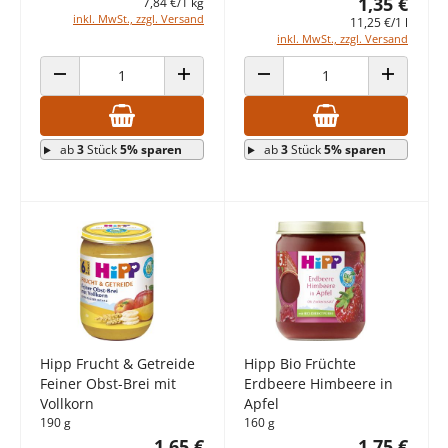
1,35 €
7,84 €/1 kg
inkl. MwSt., zzgl. Versand
11,25 €/1 l
inkl. MwSt., zzgl. Versand
ANZAHL VERRINGERN
ANZAHL ERHÖHEN
ANZAHL VERRINGERN
ANZAHL E
ab
3
Stück
5% sparen
ab
3
Stück
5% sparen
Hipp Frucht & Getreide
Hipp Bio Früchte
Feiner Obst-Brei mit
Erdbeere Himbeere in
Vollkorn
Apfel
190 g
160 g
1,65 €
1,75 €