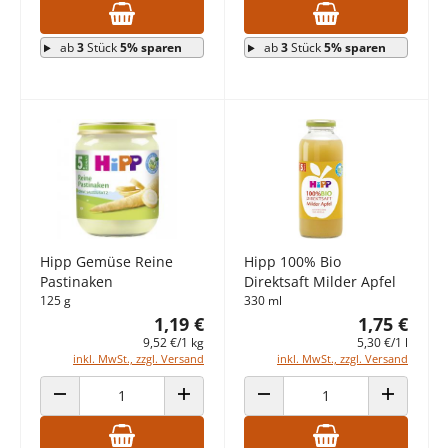
ab
3
Stück
5% sparen
ab
3
Stück
5% sparen
Hipp Gemüse Reine
Hipp 100% Bio
Pastinaken
Direktsaft Milder Apfel
125 g
330 ml
1,19 €
1,75 €
9,52 €/1 kg
5,30 €/1 l
inkl. MwSt., zzgl. Versand
inkl. MwSt., zzgl. Versand
ANZAHL VERRINGERN
ANZAHL ERHÖHEN
ANZAHL VERRINGERN
ANZAHL E