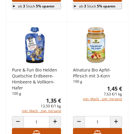
ab
3
Stück
5% sparen
ab
3
Stück
5% sparen
Pure & Fun Bio Helden
Alnatura Bio Apfel-
Quetschie Erdbeere-
Pfirsich mit 3-Korn
Himbeere & Vollkorn-
190 g
Hafer
1,45 €
100 g
7,63 €/1 kg
inkl. MwSt., zzgl. Versand
1,35 €
13,50 €/1 kg
inkl. MwSt., zzgl. Versand
ANZAHL VERRINGERN
ANZAHL ERHÖHEN
ANZAHL VERRINGERN
ANZAHL E