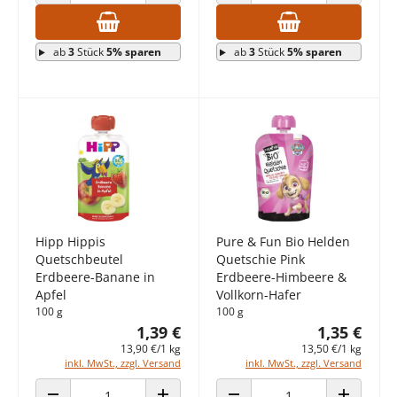
ANZAHL VERRINGERN
ANZAHL ERHÖHEN
ANZAHL VERRINGERN
ANZAHL E
ab
3
Stück
5% sparen
ab
3
Stück
5% sparen
Hipp Hippis
Pure & Fun Bio Helden
Quetschbeutel
Quetschie Pink
Erdbeere-Banane in
Erdbeere-Himbeere &
Apfel
Vollkorn-Hafer
100 g
100 g
1,39 €
1,35 €
13,90 €/1 kg
13,50 €/1 kg
inkl. MwSt., zzgl. Versand
inkl. MwSt., zzgl. Versand