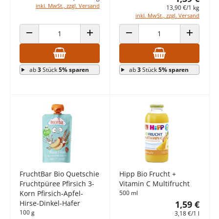
inkl. MwSt., zzgl. Versand
13,90 €/1 kg
inkl. MwSt., zzgl. Versand
ANZAHL VERRINGERN
ANZAHL ERHÖHEN
ANZAHL VERRINGERN
ANZAHL E
ab
3
Stück
5% sparen
ab
3
Stück
5% sparen
FruchtBar Bio Quetschie
Hipp Bio Frucht +
Fruchtpüree Pfirsich 3-
Vitamin C Multifrucht
Korn Pfirsich-Apfel-
500 ml
Hirse-Dinkel-Hafer
1,59 €
100 g
3,18 €/1 l