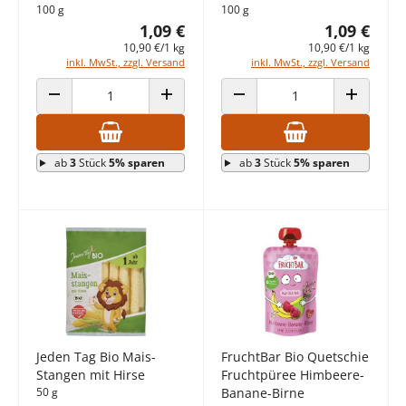
100 g
100 g
1,09 €
1,09 €
10,90 €/1 kg
10,90 €/1 kg
inkl. MwSt., zzgl. Versand
inkl. MwSt., zzgl. Versand
ANZAHL VERRINGERN
ANZAHL ERHÖHEN
ANZAHL VERRINGERN
ANZAHL E
ab
3
Stück
5% sparen
ab
3
Stück
5% sparen
Jeden Tag Bio Mais-
FruchtBar Bio Quetschie
Stangen mit Hirse
Fruchtpüree Himbeere-
50 g
Banane-Birne