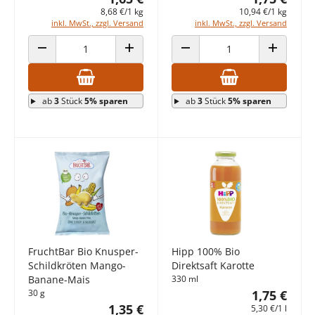
8,68 €/1 kg
10,94 €/1 kg
inkl. MwSt., zzgl. Versand
inkl. MwSt., zzgl. Versand
ANZAHL VERRINGERN
ANZAHL ERHÖHEN
ANZAHL VERRINGERN
ANZAHL E
ab
3
Stück
5% sparen
ab
3
Stück
5% sparen
FruchtBar Bio Knusper-
Hipp 100% Bio
Schildkröten Mango-
Direktsaft Karotte
Banane-Mais
330 ml
30 g
1,75 €
1,35 €
5,30 €/1 l