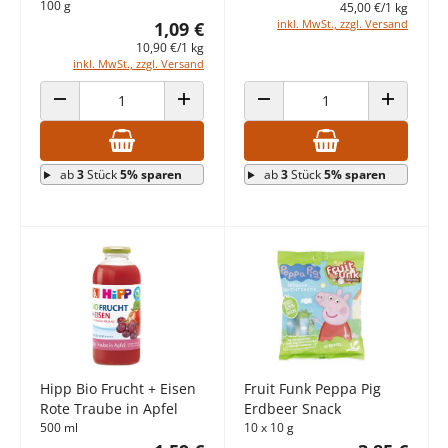
100 g
45,00 €/1 kg
inkl. MwSt., zzgl. Versand
1,09 €
10,90 €/1 kg
inkl. MwSt., zzgl. Versand
ANZAHL VERRINGERN
ANZAHL ERHÖHEN
ANZAHL VERRINGERN
ANZAHL E
ab
3
Stück
5% sparen
ab
3
Stück
5% sparen
Hipp Bio Frucht + Eisen
Fruit Funk Peppa Pig
Rote Traube in Apfel
Erdbeer Snack
500 ml
10 x 10 g