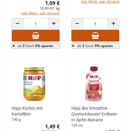
inkl. MwSt., zzgl. Versand
1,09 €
10,90 €/1 kg
inkl. MwSt., zzgl. Versand
ANZAHL VERRINGERN
ANZAHL ERHÖHEN
ANZAHL VERRINGERN
ANZAHL E
ab
3
Stück
5% sparen
ab
3
Stück
5% sparen
Hipp Kürbis mit
Hipp Bio Smoothie
Kartoffeln
Quetschbeutel Erdbeer
190 g
in Apfel-Banane
1,49 €
120 ml