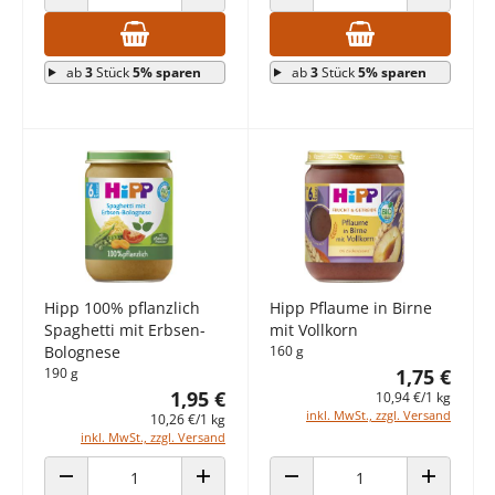
ANZAHL VERRINGERN
ANZAHL ERHÖHEN
ANZAHL VERRINGERN
ANZAHL E
ab
3
Stück
5% sparen
ab
3
Stück
5% sparen
Hipp 100% pflanzlich
Hipp Pflaume in Birne
Spaghetti mit Erbsen-
mit Vollkorn
Bolognese
160 g
190 g
1,75 €
1,95 €
10,94 €/1 kg
inkl. MwSt., zzgl. Versand
10,26 €/1 kg
inkl. MwSt., zzgl. Versand