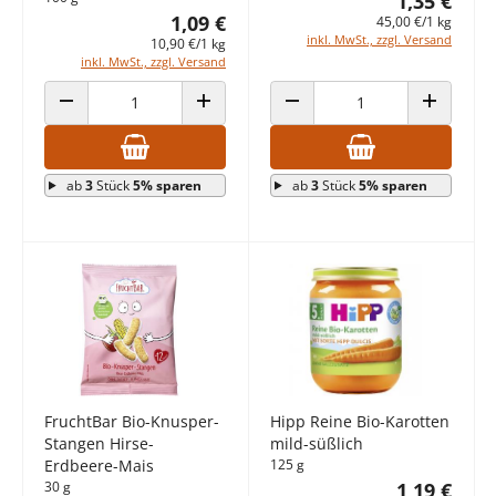
1,35 €
1,09 €
45,00 €/1 kg
inkl. MwSt., zzgl. Versand
10,90 €/1 kg
inkl. MwSt., zzgl. Versand
ANZAHL VERRINGERN
ANZAHL ERHÖHEN
ANZAHL VERRINGERN
ANZAHL E
ab
3
Stück
5% sparen
ab
3
Stück
5% sparen
FruchtBar Bio-Knusper-
Hipp Reine Bio-Karotten
Stangen Hirse-
mild-süßlich
Erdbeere-Mais
125 g
30 g
1,19 €