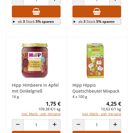
ANZAHL VERRINGERN
ANZAHL ERHÖHEN
ANZAHL VERRINGERN
ANZAHL E
ab
3
Stück
5% sparen
ab
3
Stück
5% sparen
Hipp Himbeere in Apfel
Hipp Hippis
mit Dinkelgrieß
Quetschbeutel Mixpack
16 g
4 x 100 g
1,75 €
4,25 €
109,38 €/1 kg
10,63 €/1 kg
inkl. MwSt., zzgl. Versand
inkl. MwSt., zzgl. Versand
ANZAHL VERRINGERN
ANZAHL ERHÖHEN
ANZAHL VERRINGERN
ANZAHL E