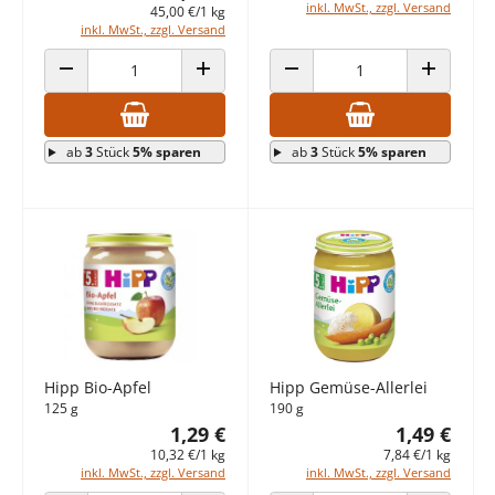
inkl. MwSt., zzgl. Versand
45,00 €/1 kg
inkl. MwSt., zzgl. Versand
ANZAHL VERRINGERN
ANZAHL ERHÖHEN
ANZAHL VERRINGERN
ANZAHL E
ab
3
Stück
5% sparen
ab
3
Stück
5% sparen
Hipp Bio-Apfel
Hipp Gemüse-Allerlei
125 g
190 g
1,29 €
1,49 €
10,32 €/1 kg
7,84 €/1 kg
inkl. MwSt., zzgl. Versand
inkl. MwSt., zzgl. Versand