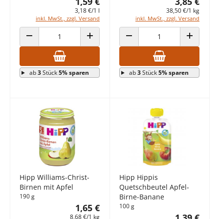
1,59 €
3,85 €
3,18 €/1 l
38,50 €/1 kg
inkl. MwSt., zzgl. Versand
inkl. MwSt., zzgl. Versand
ANZAHL VERRINGERN
ANZAHL ERHÖHEN
ANZAHL VERRINGERN
ANZAHL E
ab
3
Stück
5% sparen
ab
3
Stück
5% sparen
Hipp Williams-Christ-
Hipp Hippis
Birnen mit Apfel
Quetschbeutel Apfel-
190 g
Birne-Banane
1,65 €
100 g
1,39 €
8,68 €/1 kg