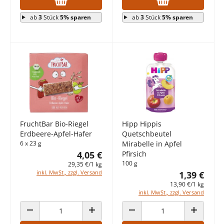
ab
3
Stück
5% sparen
ab
3
Stück
5% sparen
FruchtBar Bio-Riegel
Hipp Hippis
Erdbeere-Apfel-Hafer
Quetschbeutel
6 x 23 g
Mirabelle in Apfel
4,05 €
Pfirsich
100 g
29,35 €/1 kg
inkl. MwSt., zzgl. Versand
1,39 €
13,90 €/1 kg
inkl. MwSt., zzgl. Versand
ANZAHL VERRINGERN
ANZAHL ERHÖHEN
ANZAHL VERRINGERN
ANZAHL E