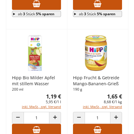
ab
3
Stück
5% sparen
ab
3
Stück
5% sparen
Hipp Bio Milder Apfel
Hipp Frucht & Getreide
mit stillem Wasser
Mango-Bananen-Grieß
200 ml
190 g
1,19 €
1,65 €
5,95 €/1 l
8,68 €/1 kg
inkl. MwSt., zzgl. Versand
inkl. MwSt., zzgl. Versand
ANZAHL VERRINGERN
ANZAHL ERHÖHEN
ANZAHL VERRINGERN
ANZAHL E