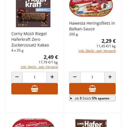
Hawesta Heringsfilets in
Balkan-Sauce
Corny Müsli Riegel
200 g
Haferkraft Zero
2,29 €
Zuckerzusatz Kakao
11,45 €/1 kg
4 x 35 g
inkl. MwSt., zzgl. Versand
2,49 €
17,79 €/1 kg
inkl. MwSt., zzgl. Versand
ANZAHL VERRINGERN
ANZAHL ERHÖHEN
ANZAHL VERRINGERN
ANZAHL E
ab
3
Stück
5% sparen