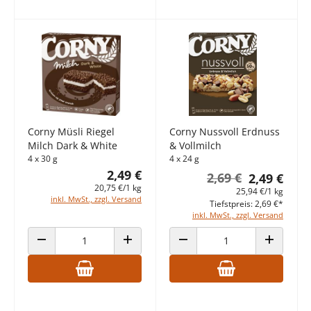
Corny Müsli Riegel
Corny Nussvoll Erdnuss
Milch Dark & White
& Vollmilch
4 x 30 g
4 x 24 g
2,49 €
2,69 €
2,49 €
20,75 €/1 kg
25,94 €/1 kg
inkl. MwSt., zzgl. Versand
Tiefstpreis: 2,69 €*
inkl. MwSt., zzgl. Versand
ANZAHL VERRINGERN
ANZAHL ERHÖHEN
ANZAHL VERRINGERN
ANZAHL E