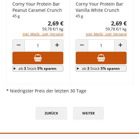
Corny Your Protein Bar
Corny Your Protein Bar
Peanut Caramel Crunch
Vanilla White Crunch
45 g
45 g
2,69 €
2,69 €
59,78 €/1 kg
59,78 €/1 kg
inkl. MwSt., zzgl. Versand
inkl. MwSt., zzgl. Versand
ANZAHL VERRINGERN
ANZAHL ERHÖHEN
ANZAHL VERRINGERN
ANZAHL E
ab
3
Stück
5% sparen
ab
3
Stück
5% sparen
* Niedrigster Preis der letzten 30 Tage
ZURÜCK
WEITER