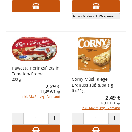
ab
6
Stück
10% sparen
Hawesta Heringsfilets in
Tomaten-Creme
Corny Müsli Riegel
200 g
Erdnuss süß & salzig
2,29 €
6 x 25 g
11,45 €/1 kg
2,49 €
inkl. MwSt., zzgl. Versand
16,60 €/1 kg
inkl. MwSt., zzgl. Versand
ANZAHL VERRINGERN
ANZAHL ERHÖHEN
ANZAHL VERRINGERN
ANZAHL E