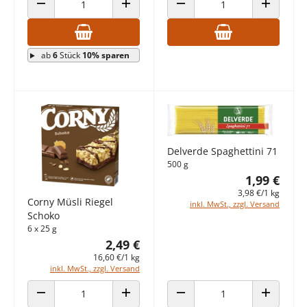
ANZAHL VERRINGERN
ANZAHL ERHÖHEN
ANZAHL VERRINGERN
ANZAHL E
ab
6
Stück
10% sparen
Delverde Spaghettini 71
500 g
1,99 €
3,98 €/1 kg
Corny Müsli Riegel
inkl. MwSt., zzgl. Versand
Schoko
6 x 25 g
2,49 €
16,60 €/1 kg
inkl. MwSt., zzgl. Versand
ANZAHL VERRINGERN
ANZAHL ERHÖHEN
ANZAHL VERRINGERN
ANZAHL E