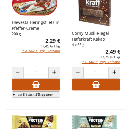
Hawesta Heringsfilets in
Pfeffer-Creme
Corny Müsli-Riegel
200 g
Haferkraft Kakao
2,29 €
4 x 35 g
11,45 €/1 kg
2,49 €
inkl. MwSt., zzgl. Versand
17,79 €/1 kg
inkl. MwSt., zzgl. Versand
ANZAHL VERRINGERN
ANZAHL ERHÖHEN
ANZAHL VERRINGERN
ANZAHL E
ab
3
Stück
5% sparen