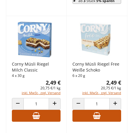
ab
3
Stück
5% sparen
Corny Müsli Riegel
Corny Müsli Riegel Free
Milch Classic
Weiße Schoko
4 x 30 g
6 x 20 g
2,49 €
2,49 €
20,75 €/1 kg
20,75 €/1 kg
inkl. MwSt., zzgl. Versand
inkl. MwSt., zzgl. Versand
ANZAHL VERRINGERN
ANZAHL ERHÖHEN
ANZAHL VERRINGERN
ANZAHL E