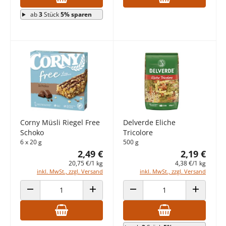
ab
3
Stück
5% sparen
Corny Müsli Riegel Free
Delverde Eliche
Schoko
Tricolore
6 x 20 g
500 g
2,49 €
2,19 €
20,75 €/1 kg
4,38 €/1 kg
inkl. MwSt., zzgl. Versand
inkl. MwSt., zzgl. Versand
ANZAHL VERRINGERN
ANZAHL ERHÖHEN
ANZAHL VERRINGERN
ANZAHL E