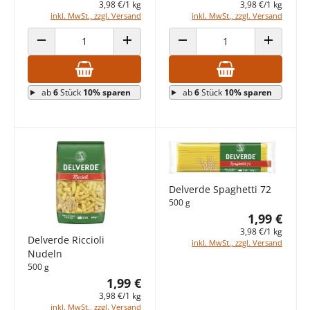
3,98 €/1 kg
3,98 €/1 kg
inkl. MwSt., zzgl. Versand
inkl. MwSt., zzgl. Versand
ANZAHL VERRINGERN
ANZAHL ERHÖHEN
ANZAHL VERRINGERN
ANZAHL E
ab
6
Stück
10% sparen
ab
6
Stück
10% sparen
Delverde Spaghetti 72
500 g
1,99 €
3,98 €/1 kg
Delverde Riccioli
inkl. MwSt., zzgl. Versand
Nudeln
500 g
1,99 €
3,98 €/1 kg
inkl. MwSt., zzgl. Versand