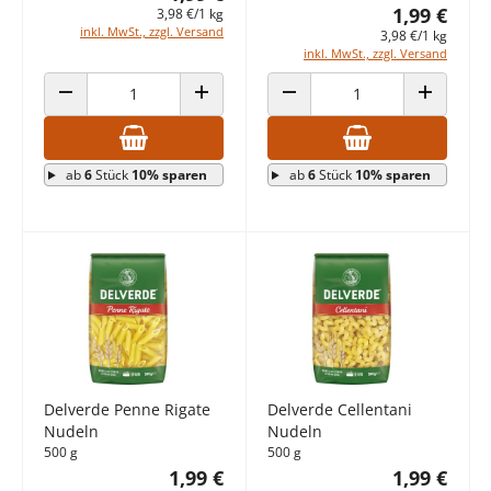
1,99 €
3,98 €/1 kg
inkl. MwSt., zzgl. Versand
3,98 €/1 kg
inkl. MwSt., zzgl. Versand
ANZAHL VERRINGERN
ANZAHL ERHÖHEN
ANZAHL VERRINGERN
ANZAHL E
ab
6
Stück
10% sparen
ab
6
Stück
10% sparen
Delverde Penne Rigate
Delverde Cellentani
Nudeln
Nudeln
500 g
500 g
1,99 €
1,99 €