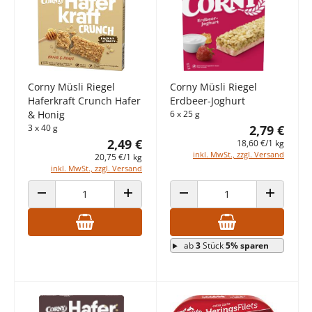
Corny Müsli Riegel
Corny Müsli Riegel
Haferkraft Crunch Hafer
Erdbeer-Joghurt
& Honig
6 x 25 g
3 x 40 g
2,79 €
2,49 €
18,60 €/1 kg
inkl. MwSt., zzgl. Versand
20,75 €/1 kg
inkl. MwSt., zzgl. Versand
ANZAHL VERRINGERN
ANZAHL ERHÖHEN
ANZAHL VERRINGERN
ANZAHL E
ab
3
Stück
5% sparen