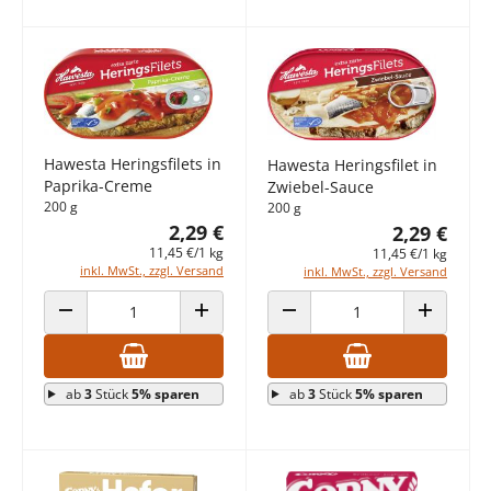
Hawesta Heringsfilets in
Hawesta Heringsfilet in
Paprika-Creme
Zwiebel-Sauce
200 g
200 g
2,29 €
2,29 €
11,45 €/1 kg
11,45 €/1 kg
inkl. MwSt., zzgl. Versand
inkl. MwSt., zzgl. Versand
ANZAHL VERRINGERN
ANZAHL ERHÖHEN
ANZAHL VERRINGERN
ANZAHL E
ab
3
Stück
5% sparen
ab
3
Stück
5% sparen