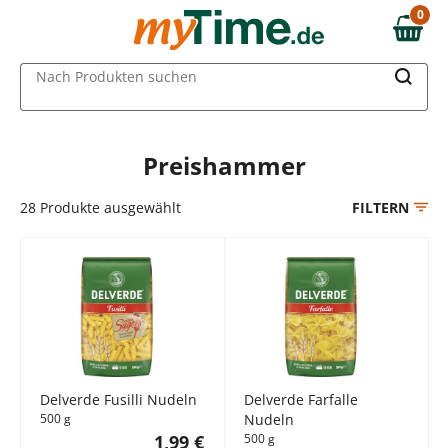
Zum Hauptinhalt springen
0
0,00 €
Zur Navigation springen
MAIN MENU
Nach Produkten suchen
Zur Suche springen
Preishammer
28
Produkte ausgewählt
FILTERN
Delverde Fusilli Nudeln
Delverde Farfalle
500 g
Nudeln
1,99 €
500 g