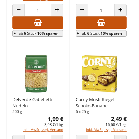
ANZAHL VERRINGERN
ANZAHL ERHÖHEN
ANZAHL VERRINGERN
ANZAHL E
ab
6
Stück
10% sparen
ab
6
Stück
10% sparen
Delverde Gabelletti
Corny Müsli Riegel
Nudeln
Schoko-Banane
500 g
6 x 25 g
1,99 €
2,49 €
3,98 €/1 kg
16,60 €/1 kg
inkl. MwSt., zzgl. Versand
inkl. MwSt., zzgl. Versand