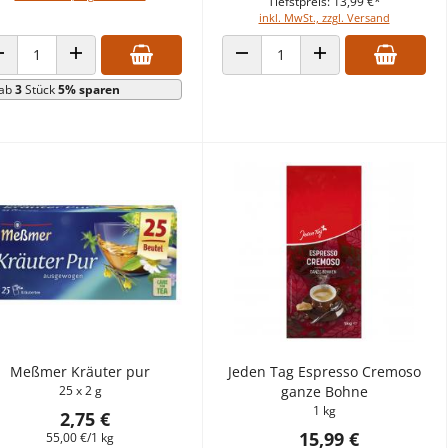
Tiefstpreis: 13,99 €*
inkl. MwSt., zzgl. Versand
ANZAHL VERRINGERN
ANZAHL ERHÖHEN
ANZAHL VERRINGERN
ANZAHL ERHÖHEN
ab
3
Stück
5% sparen
Meßmer Kräuter pur
Jeden Tag Espresso Cremoso
25 x 2 g
ganze Bohne
1 kg
2,75 €
15,99 €
55,00 €/1 kg