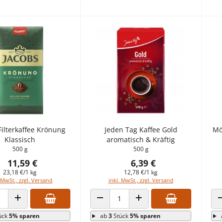
Filterkaffee Krönung
Jeden Tag Kaffee Gold
Mö
Klassisch
aromatisch & Kräftig
500 g
500 g
11,59 €
6,39 €
23,18 €/1 kg
12,78 €/1 kg
 MwSt., zzgl. Versand
inkl. MwSt., zzgl. Versand
 VERRINGERN
ANZAHL ERHÖHEN
ANZAHL VERRINGERN
ANZAHL ERHÖHEN
ück
5% sparen
ab
3
Stück
5% sparen