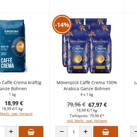
-14%
 Caffè Crema kräftig
Mövenpick Caffè Crema 100%
L
anze Bohnen
Arabica Ganze Bohnen
1 kg
4 x 1 kg
18,99 €
79,96 €
67,97 €
18,99 €/1 kg
16,99 €/1 kg
 MwSt., zzgl. Versand
Tiefstpreis: 79,96 €*
inkl. MwSt., zzgl. Versand