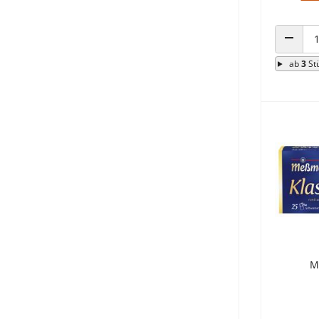
ANZAHL
ab
3
St
M