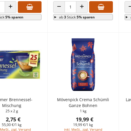
 VERRINGERN
ANZAHL ERHÖHEN
ANZAHL VERRINGERN
ANZAHL ERHÖHEN
ück
5% sparen
ab
3
Stück
5% sparen
mer Brennessel-
Mövenpick Crema Schümli
La
Mischung
Ganze Bohnen
25 x 2 g
1 kg
2,75 €
19,99 €
55,00 €/1 kg
19,99 €/1 kg
 MwSt., zzgl. Versand
inkl. MwSt., zzgl. Versand