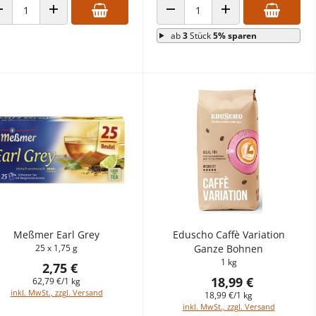
ANZAHL VERRINGERN
ANZAHL ERHÖHEN
ANZAHL VERRINGERN
ANZAHL ERHÖHEN
ab
3
Stück
5% sparen
Meßmer Earl Grey
Eduscho Caffè Variation
25 x 1,75 g
Ganze Bohnen
1 kg
2,75 €
18,99 €
62,79 €/1 kg
inkl. MwSt., zzgl. Versand
18,99 €/1 kg
inkl. MwSt., zzgl. Versand