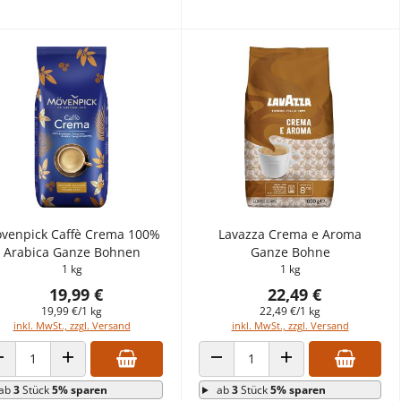
venpick Caffè Crema 100%
Lavazza Crema e Aroma
Arabica Ganze Bohnen
Ganze Bohne
1 kg
1 kg
19,99 €
22,49 €
19,99 €/1 kg
22,49 €/1 kg
inkl. MwSt., zzgl. Versand
inkl. MwSt., zzgl. Versand
ANZAHL VERRINGERN
ANZAHL ERHÖHEN
ANZAHL VERRINGERN
ANZAHL ERHÖHEN
ab
3
Stück
5% sparen
ab
3
Stück
5% sparen