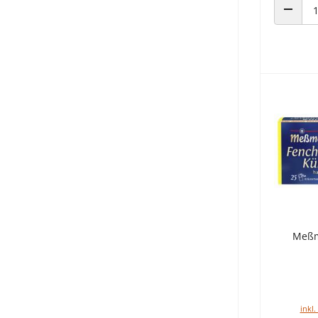
ANZAHL
Meßm
inkl.