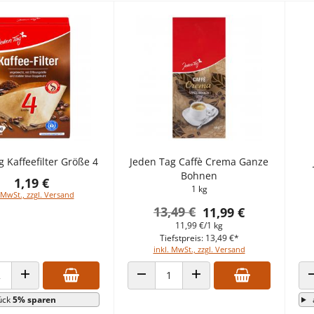
 Kaffeefilter Größe 4
Jeden Tag Caffè Crema Ganze
Bohnen
1,19 €
1 kg
 MwSt., zzgl. Versand
13,49 €
11,99 €
11,99 €/1 kg
Tiefstpreis: 13,49 €*
inkl. MwSt., zzgl. Versand
 VERRINGERN
ANZAHL ERHÖHEN
ANZAHL VERRINGERN
ANZAHL ERHÖHEN
ück
5% sparen