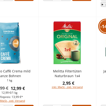
 VERRINGERN
ANZAHL ERHÖHEN
ANZAHL VERRINGERN
ANZAHL ERHÖHEN
-1
o Caffè Crema mild
Melitta Filtertüten
J
anze Bohnen
Naturbraun 1x4
1 kg
2,95 €
,99 €
inkl. MwSt., zzgl. Versand
12,99 €
12,99 €/1 kg
fstpreis: 13,99 €*
 MwSt., zzgl. Versand