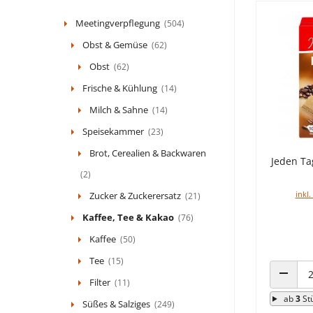
Meetingverpflegung
(504)
Obst & Gemüse
(62)
Obst
(62)
Frische & Kühlung
(14)
Milch & Sahne
(14)
Speisekammer
(23)
Brot, Cerealien & Backwaren
Jeden Tag
(2)
inkl.
Zucker & Zuckerersatz
(21)
Kaffee, Tee & Kakao
(76)
Kaffee
(50)
Tee
(15)
Filter
(11)
ANZAHL
ab
3
St
Süßes & Salziges
(249)