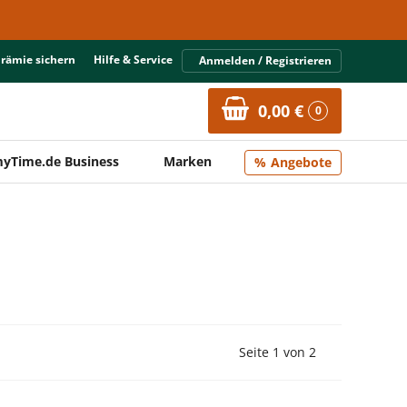
Prämie sichern
Hilfe & Service
Anmelden / Registrieren
0,00 €
0
yTime.de Business
Marken
Angebote
Vorherige Seite
Nächste Seit
Seite 1 von 2