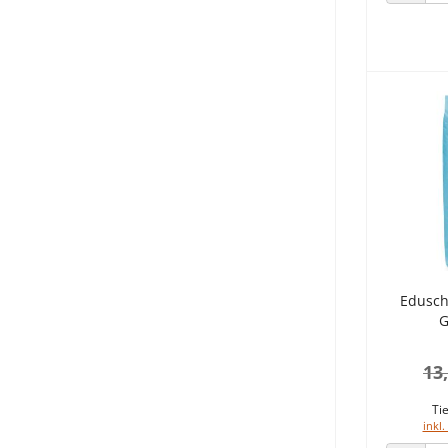
ANZAHL
Edusch
G
13
Tie
inkl.