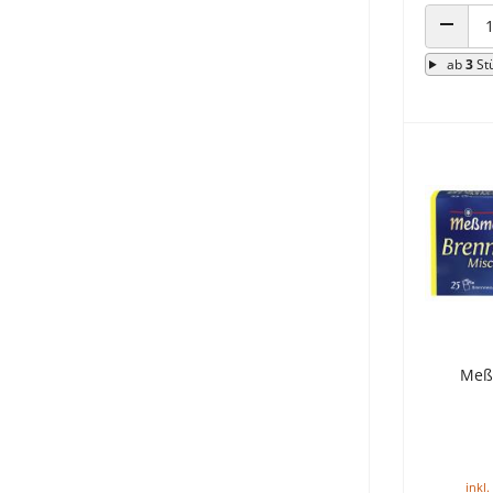
ANZAHL
ab
3
St
Meß
inkl.