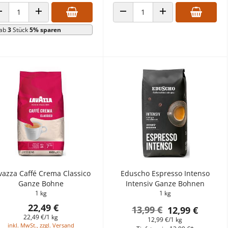
ANZAHL VERRINGERN
ANZAHL ERHÖHEN
ANZAHL VERRINGERN
ANZAHL ERHÖHEN
ab
3
Stück
5% sparen
vazza Caffé Crema Classico
Eduscho Espresso Intenso
Ganze Bohne
Intensiv Ganze Bohnen
1 kg
1 kg
22,49 €
13,99 €
12,99 €
22,49 €/1 kg
12,99 €/1 kg
inkl. MwSt., zzgl. Versand