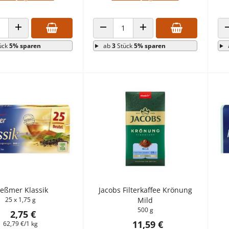
 VERRINGERN
ANZAHL ERHÖHEN
ANZAHL VERRINGERN
ANZAHL ERHÖHEN
ück
5% sparen
ab
3
Stück
5% sparen
eßmer Klassik
Jacobs Filterkaffee Krönung
25 x 1,75 g
Mild
500 g
2,75 €
11,59 €
62,79 €/1 kg