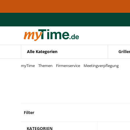
Zum Hauptinhalt springen
Zur Navigation springen
Zur Suche springen
Alle Kategorien
Grille
myTime
Themen
Firmenservice
Meetingverpflegung
Filter
76 Pro
KATEGORIEN