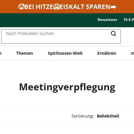
🥵BEI HITZE🥶EISKALT SPAREN➡️
Newsletter
10-€-
Nach Produkten suchen
n
Themen
Spirituosen-Welt
Ernähren
m
Meetingverpflegung
Sortierung:
Beliebtheit
dukte ausgewählt