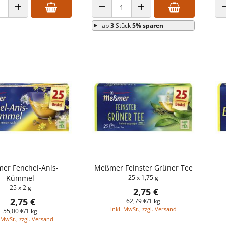
 VERRINGERN
ANZAHL ERHÖHEN
ANZAHL VERRINGERN
ANZAHL ERHÖHEN
ab
3
Stück
5% sparen
er Fenchel-Anis-
Meßmer Feinster Grüner Tee
Kümmel
25 x 1,75 g
25 x 2 g
2,75 €
2,75 €
62,79 €/1 kg
inkl. MwSt., zzgl. Versand
55,00 €/1 kg
 MwSt., zzgl. Versand