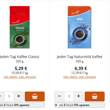
Jeden Tag Kaffee Classic
Jeden Tag Naturmild Kaffee
500 g
500 g
5,29 €
6,39 €
10,58 €/1 kg
12,78 €/1 kg
inkl. MwSt., zzgl. Versand
inkl. MwSt., zzgl. Versand
ANZAHL VERRINGERN
ANZAHL ERHÖHEN
ANZAHL VERRINGERN
ANZAHL ERHÖHEN
ab
3
Stück
5% sparen
ab
3
Stück
5% sparen