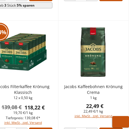
ANZAHL VERRINGERN
ANZAHL ERHÖHEN
ANZAHL VERRINGERN
ANZAHL ERHÖHEN
ab
3
Stück
5% sparen
4%
acobs Filterkaffee Krönung
Jacobs Kaffeebohnen Krönung
Klassisch
Crema
12 x 0,50 kg
1 kg
22,49 €
139,08 €
118,22 €
22,49 €/1 kg
19,70 €/1 kg
inkl. MwSt., zzgl. Versand
Tiefstpreis: 139,08 €*
inkl. MwSt., zzgl. Versand
WARE