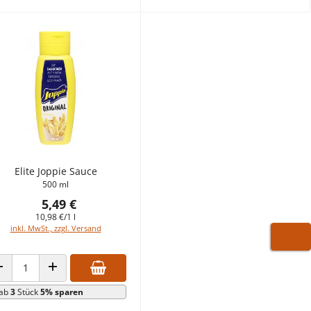
Elite Joppie Sauce
500 ml
5,49 €
10,98 €/1 l
inkl. MwSt., zzgl. Versand
WARE
ANZAHL VERRINGERN
ANZAHL ERHÖHEN
ab
3
Stück
5% sparen