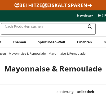
🥵BEI HITZE🥶EISKALT SPAREN➡️
Newsletter
10-€-
Nach Produkten suchen
n
Themen
Spirituosen-Welt
Ernähren
m
ucen
Mayonnaise & Remoulade
Mayonnaise & Remoulade
Mayonnaise & Remoulade
Sortierung:
Beliebtheit
dukte ausgewählt