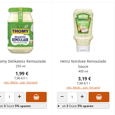
omy Delikatess Remoulade
Heinz Nordsee Remoulade
250 ml
Sauce
400 ml
1,99 €
3,19 €
7,96 €/1 l
inkl. MwSt., zzgl. Versand
7,98 €/1 l
inkl. MwSt., zzgl. Versand
ANZAHL VERRINGERN
ANZAHL ERHÖHEN
ANZAHL VERRINGERN
ANZAHL ERHÖHEN
ab
3
Stück
5% sparen
ab
3
Stück
5% sparen