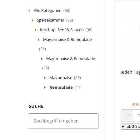
Alle Kategorien
(36)
Speisekammer
(36)
Ketchup, Senf & Saucen
(36)
Mayonnaise & Remoulade
(36)
Mayonnaise & Remoulade
(36)
Jeden Ta
Mayonnaise
(25)
Remoulade
(11)
inkl.
SUCHE
ANZAHL
ab
3
St