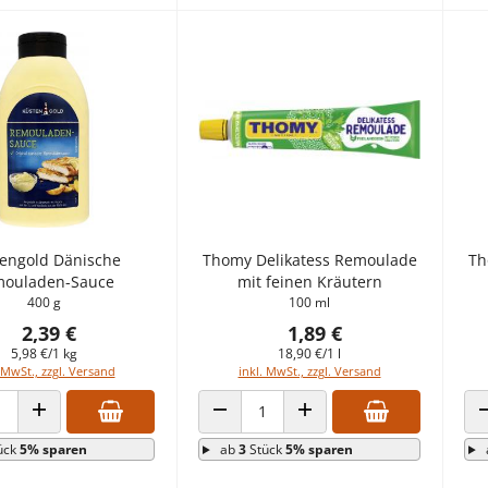
engold Dänische
Thomy Delikatess Remoulade
Th
ouladen-Sauce
mit feinen Kräutern
400 g
100 ml
2,39 €
1,89 €
5,98 €/1 kg
18,90 €/1 l
 MwSt., zzgl. Versand
inkl. MwSt., zzgl. Versand
 VERRINGERN
ANZAHL ERHÖHEN
ANZAHL VERRINGERN
ANZAHL ERHÖHEN
ück
5% sparen
ab
3
Stück
5% sparen