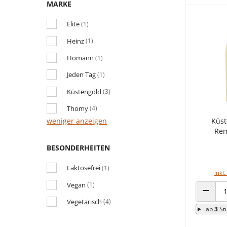
MARKE
Elite
(1)
Heinz
(1)
Homann
(1)
Jeden Tag
(1)
Küstengold
(3)
Thomy
(4)
weniger anzeigen
Küst
Rem
BESONDERHEITEN
Laktosefrei
(1)
inkl.
Vegan
(1)
ANZAHL
Vegetarisch
(4)
ab
3
St