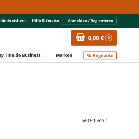
Prämie sichern
Hilfe & Service
Anmelden / Registrieren
0,00 €
0
yTime.de Business
Marken
Angebote
Vorherige Seite
Nächste Seit
Seite 1 von 1