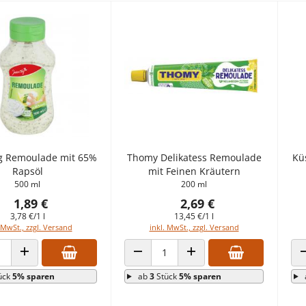
g Remoulade mit 65%
Thomy Delikatess Remoulade
Kü
Rapsöl
mit Feinen Kräutern
500 ml
200 ml
1,89 €
2,69 €
3,78 €/1 l
13,45 €/1 l
 MwSt., zzgl. Versand
inkl. MwSt., zzgl. Versand
 VERRINGERN
ANZAHL ERHÖHEN
ANZAHL VERRINGERN
ANZAHL ERHÖHEN
ück
5% sparen
ab
3
Stück
5% sparen