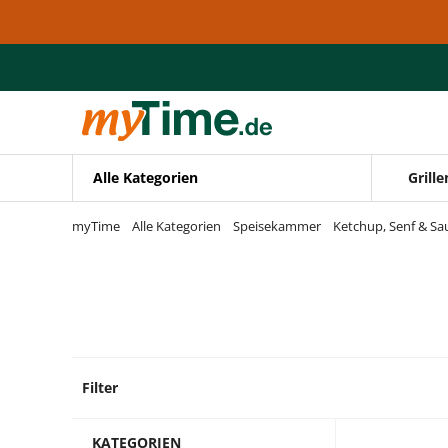
Zum Hauptinhalt springen
Zur Navigation springen
Zur Suche springen
Alle Kategorien
Grille
myTime
Alle Kategorien
Speisekammer
Ketchup, Senf & Sa
Filter
11 Pro
KATEGORIEN