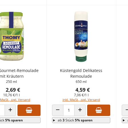
Gourmet-Remoulade
Küstengold Delikatess
mit Kräutern
Remoulade
250 ml
650 ml
2,69 €
4,59 €
10,76 €/1 l
7,06 €/1 l
 MwSt., zzgl. Versand
inkl. MwSt., zzgl. Versand
 VERRINGERN
ANZAHL ERHÖHEN
ANZAHL VERRINGERN
ANZAHL ERHÖHEN
ück
5% sparen
ab
3
Stück
5% sparen