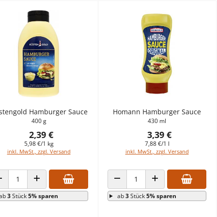
stengold Hamburger Sauce
Homann Hamburger Sauce
400 g
430 ml
2,39 €
3,39 €
5,98 €/1 kg
7,88 €/1 l
inkl. MwSt., zzgl. Versand
inkl. MwSt., zzgl. Versand
ANZAHL VERRINGERN
ANZAHL ERHÖHEN
ANZAHL VERRINGERN
ANZAHL ERHÖHEN
ab
3
Stück
5% sparen
ab
3
Stück
5% sparen