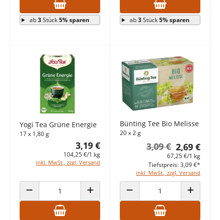
ab
3
Stück
5% sparen
ab
3
Stück
5% sparen
Bünting Tee Bio Melisse
Yogi Tea Grüne Energie
20 x 2 g
17 x 1,80 g
3,19 €
3,09 €
2,69 €
104,25 €/1 kg
67,25 €/1 kg
inkl. MwSt., zzgl. Versand
Tiefstpreis: 3,09 €*
inkl. MwSt., zzgl. Versand
ANZAHL VERRINGERN
ANZAHL ERHÖHEN
ANZAHL VERRINGERN
ANZAHL E