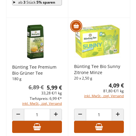
ab
3
Stück
5% sparen
Bünting Tee Bio Sunny
Bünting Tee Premium
Zitrone Minze
Bio Grüner Tee
20 x 2,50 g
180 g
4,09 €
6,89 €
5,99 €
81,80 €/1 kg
33,28 €/1 kg
inkl. MwSt., zzgl. Versand
Tiefstpreis: 6,99 €*
inkl. MwSt., zzgl. Versand
ANZAHL VERRINGERN
ANZAHL ERHÖHEN
ANZAHL VERRINGERN
ANZAHL E