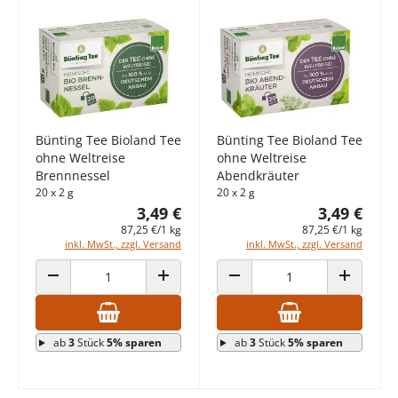
Bünting Tee Bioland Tee
Bünting Tee Bioland Tee
ohne Weltreise
ohne Weltreise
Brennnessel
Abendkräuter
20 x 2 g
20 x 2 g
3,49 €
3,49 €
87,25 €/1 kg
87,25 €/1 kg
inkl. MwSt., zzgl. Versand
inkl. MwSt., zzgl. Versand
ANZAHL VERRINGERN
ANZAHL ERHÖHEN
ANZAHL VERRINGERN
ANZAHL E
ab
3
Stück
5% sparen
ab
3
Stück
5% sparen