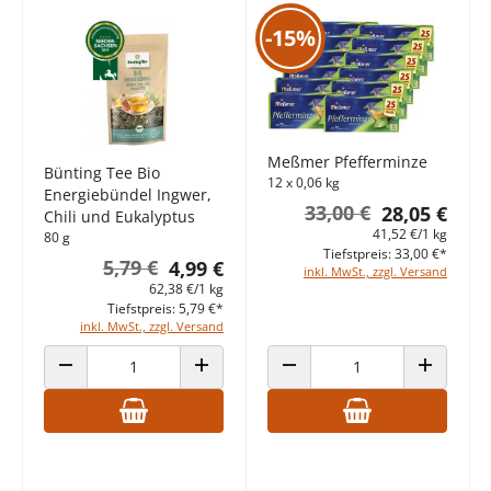
-15%
Meßmer Pfefferminze
Bünting Tee Bio
12 x 0,06 kg
Energiebündel Ingwer,
33,00 €
28,05 €
Chili und Eukalyptus
41,52 €/1 kg
80 g
Tiefstpreis: 33,00 €*
5,79 €
4,99 €
inkl. MwSt., zzgl. Versand
62,38 €/1 kg
Tiefstpreis: 5,79 €*
inkl. MwSt., zzgl. Versand
ANZAHL VERRINGERN
ANZAHL ERHÖHEN
ANZAHL VERRINGERN
ANZAHL E