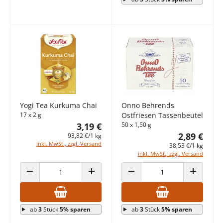
Yogi Tea Kurkuma Chai
Onno Behrends
17 x 2 g
Ostfriesen Tassenbeutel
3,19 €
50 x 1,50 g
2,89 €
93,82 €/1 kg
inkl. MwSt., zzgl. Versand
38,53 €/1 kg
inkl. MwSt., zzgl. Versand
ANZAHL VERRINGERN
ANZAHL ERHÖHEN
ANZAHL VERRINGERN
ANZAHL E
ab
3
Stück
5% sparen
ab
3
Stück
5% sparen