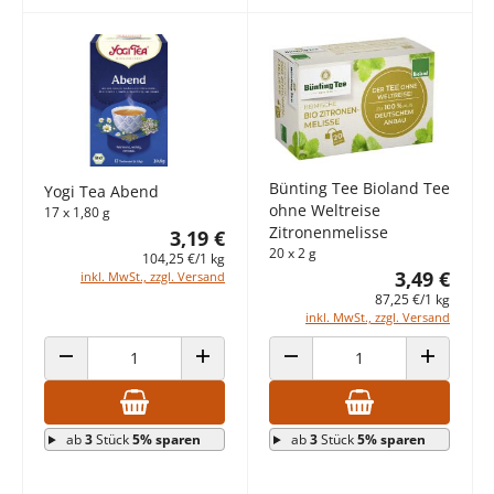
Bünting Tee Bioland Tee
Yogi Tea Abend
ohne Weltreise
17 x 1,80 g
Zitronenmelisse
3,19 €
20 x 2 g
104,25 €/1 kg
3,49 €
inkl. MwSt., zzgl. Versand
87,25 €/1 kg
inkl. MwSt., zzgl. Versand
ANZAHL VERRINGERN
ANZAHL ERHÖHEN
ANZAHL VERRINGERN
ANZAHL E
ab
3
Stück
5% sparen
ab
3
Stück
5% sparen