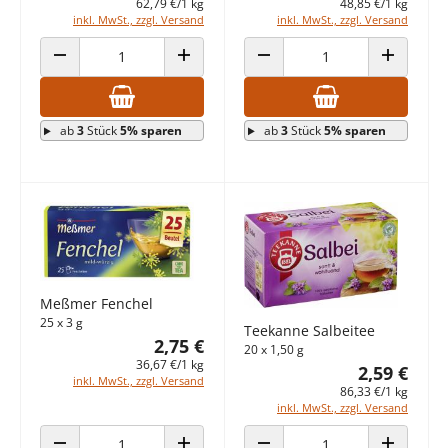
62,79 €/1 kg
48,85 €/1 kg
inkl. MwSt., zzgl. Versand
inkl. MwSt., zzgl. Versand
ANZAHL VERRINGERN
ANZAHL ERHÖHEN
ANZAHL VERRINGERN
ANZAHL E
ab
3
Stück
5% sparen
ab
3
Stück
5% sparen
Meßmer Fenchel
25 x 3 g
Teekanne Salbeitee
2,75 €
20 x 1,50 g
36,67 €/1 kg
2,59 €
inkl. MwSt., zzgl. Versand
86,33 €/1 kg
inkl. MwSt., zzgl. Versand