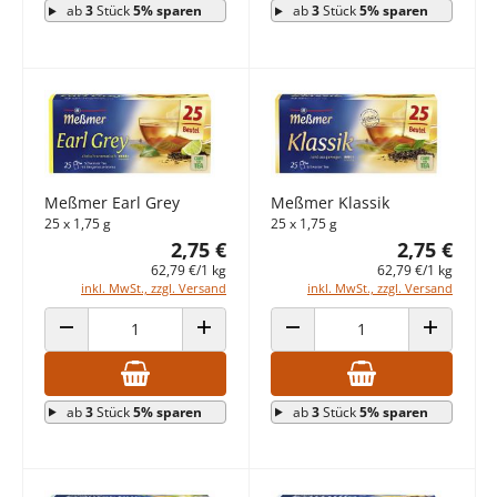
ab
3
Stück
5% sparen
ab
3
Stück
5% sparen
Meßmer Earl Grey
Meßmer Klassik
25 x 1,75 g
25 x 1,75 g
2,75 €
2,75 €
62,79 €/1 kg
62,79 €/1 kg
inkl. MwSt., zzgl. Versand
inkl. MwSt., zzgl. Versand
ANZAHL VERRINGERN
ANZAHL ERHÖHEN
ANZAHL VERRINGERN
ANZAHL E
ab
3
Stück
5% sparen
ab
3
Stück
5% sparen