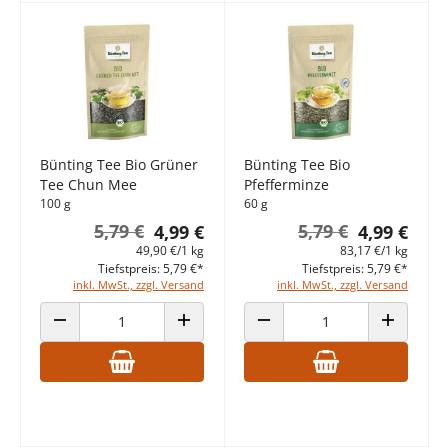
Bünting Tee Bio Grüner
Bünting Tee Bio
Tee Chun Mee
Pfefferminze
100 g
60 g
5,79 €
5,79 €
4,99 €
4,99 €
49,90 €/1 kg
83,17 €/1 kg
Tiefstpreis: 5,79 €*
Tiefstpreis: 5,79 €*
inkl. MwSt., zzgl. Versand
inkl. MwSt., zzgl. Versand
ANZAHL VERRINGERN
ANZAHL ERHÖHEN
ANZAHL VERRINGERN
ANZAHL E