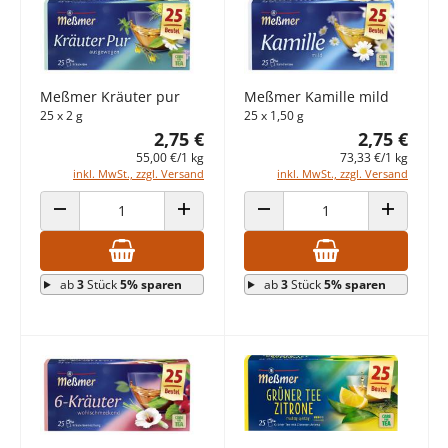
Meßmer Kräuter pur
Meßmer Kamille mild
25 x 2 g
25 x 1,50 g
2,75 €
2,75 €
55,00 €/1 kg
73,33 €/1 kg
inkl. MwSt., zzgl. Versand
inkl. MwSt., zzgl. Versand
ANZAHL VERRINGERN
ANZAHL ERHÖHEN
ANZAHL VERRINGERN
ANZAHL E
ab
3
Stück
5% sparen
ab
3
Stück
5% sparen