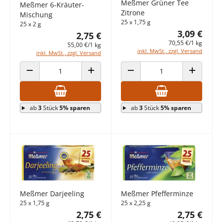
Meßmer Grüner Tee
Meßmer 6-Kräuter-
Zitrone
Mischung
25 x 1,75 g
25 x 2 g
3,09 €
2,75 €
70,55 €/1 kg
55,00 €/1 kg
inkl. MwSt., zzgl. Versand
inkl. MwSt., zzgl. Versand
ANZAHL VERRINGERN
ANZAHL ERHÖHEN
ANZAHL VERRINGERN
ANZAHL E
ab
3
Stück
5% sparen
ab
3
Stück
5% sparen
Meßmer Darjeeling
Meßmer Pfefferminze
25 x 1,75 g
25 x 2,25 g
2,75 €
2,75 €