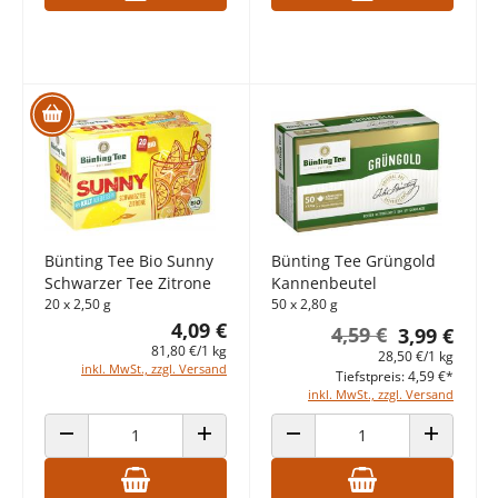
Bünting Tee Bio Sunny
Bünting Tee Grüngold
Schwarzer Tee Zitrone
Kannenbeutel
20 x 2,50 g
50 x 2,80 g
4,09 €
4,59 €
3,99 €
81,80 €/1 kg
28,50 €/1 kg
inkl. MwSt., zzgl. Versand
Tiefstpreis: 4,59 €*
inkl. MwSt., zzgl. Versand
ANZAHL VERRINGERN
ANZAHL ERHÖHEN
ANZAHL VERRINGERN
ANZAHL E