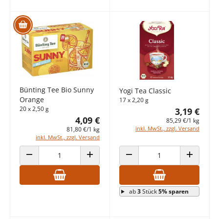
Bünting Tee Bio Sunny
Yogi Tea Classic
Orange
17 x 2,20 g
20 x 2,50 g
3,19 €
4,09 €
85,29 €/1 kg
inkl. MwSt., zzgl. Versand
81,80 €/1 kg
inkl. MwSt., zzgl. Versand
ANZAHL VERRINGERN
ANZAHL ERHÖHEN
ANZAHL VERRINGERN
ANZAHL E
ab
3
Stück
5% sparen