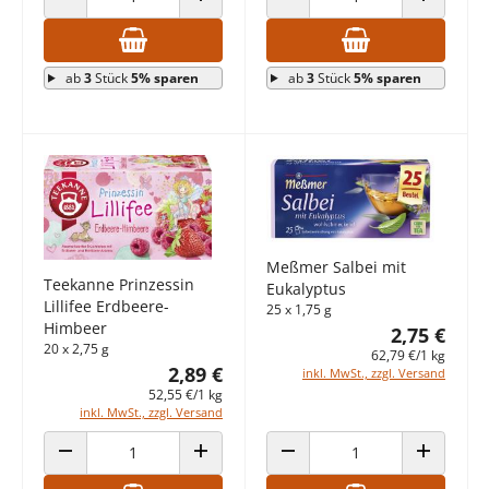
ANZAHL VERRINGERN
ANZAHL ERHÖHEN
ANZAHL VERRINGERN
ANZAHL E
ab
3
Stück
5% sparen
ab
3
Stück
5% sparen
Meßmer Salbei mit
Teekanne Prinzessin
Eukalyptus
Lillifee Erdbeere-
25 x 1,75 g
Himbeer
2,75 €
20 x 2,75 g
62,79 €/1 kg
2,89 €
inkl. MwSt., zzgl. Versand
52,55 €/1 kg
inkl. MwSt., zzgl. Versand
ANZAHL VERRINGERN
ANZAHL ERHÖHEN
ANZAHL VERRINGERN
ANZAHL E