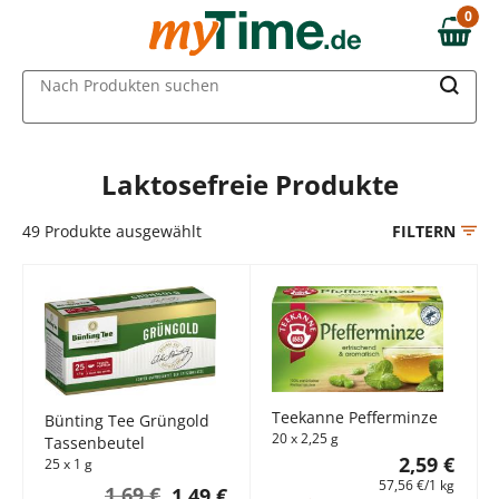
Zum Hauptinhalt springen
0
0,00 €
Zur Navigation springen
MAIN MENU
Nach Produkten suchen
Zur Suche springen
Laktosefreie Produkte
49
Produkte ausgewählt
FILTERN
Teekanne Pefferminze
Bünting Tee Grüngold
20 x 2,25 g
Tassenbeutel
2,59 €
25 x 1 g
57,56 €/1 kg
1,69 €
1,49 €