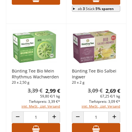
ab
3
Stück
5% sparen
Bünting Tee Bio Mein
Bünting Tee Bio Salbei
Rhythmus Wachwerden
Ingwer
20 x 2,50 g
20 x 2 g
3,39 €
3,09 €
2,99 €
2,69 €
59,80 €/1 kg
67,25 €/1 kg
Tiefstpreis: 3,39 €*
Tiefstpreis: 3,09 €*
inkl. MwSt., zzgl. Versand
inkl. MwSt., zzgl. Versand
ANZAHL VERRINGERN
ANZAHL ERHÖHEN
ANZAHL VERRINGERN
ANZAHL E