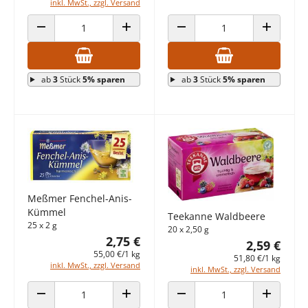
inkl. MwSt., zzgl. Versand
ANZAHL VERRINGERN
ANZAHL ERHÖHEN
ANZAHL VERRINGERN
ANZAHL E
ab
3
Stück
5% sparen
ab
3
Stück
5% sparen
Meßmer Fenchel-Anis-
Kümmel
Teekanne Waldbeere
25 x 2 g
20 x 2,50 g
2,75 €
2,59 €
55,00 €/1 kg
51,80 €/1 kg
inkl. MwSt., zzgl. Versand
inkl. MwSt., zzgl. Versand
ANZAHL VERRINGERN
ANZAHL ERHÖHEN
ANZAHL VERRINGERN
ANZAHL E