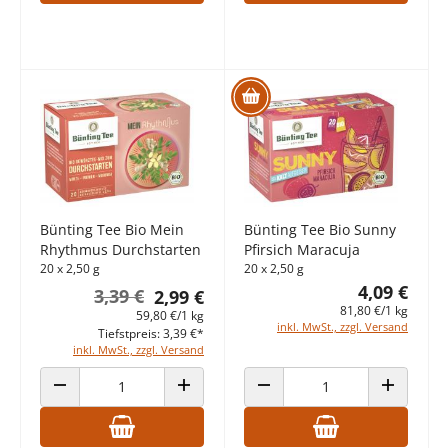
Bünting Tee Bio Mein
Bünting Tee Bio Sunny
Rhythmus Durchstarten
Pfirsich Maracuja
20 x 2,50 g
20 x 2,50 g
4,09 €
3,39 €
2,99 €
81,80 €/1 kg
59,80 €/1 kg
inkl. MwSt., zzgl. Versand
Tiefstpreis: 3,39 €*
inkl. MwSt., zzgl. Versand
ANZAHL VERRINGERN
ANZAHL ERHÖHEN
ANZAHL VERRINGERN
ANZAHL E