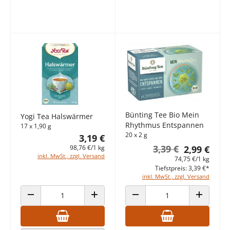
Bünting Tee Bio Mein
Yogi Tea Halswärmer
Rhythmus Entspannen
17 x 1,90 g
20 x 2 g
3,19 €
3,39 €
98,76 €/1 kg
2,99 €
inkl. MwSt., zzgl. Versand
74,75 €/1 kg
Tiefstpreis: 3,39 €*
inkl. MwSt., zzgl. Versand
ANZAHL VERRINGERN
ANZAHL ERHÖHEN
ANZAHL VERRINGERN
ANZAHL E