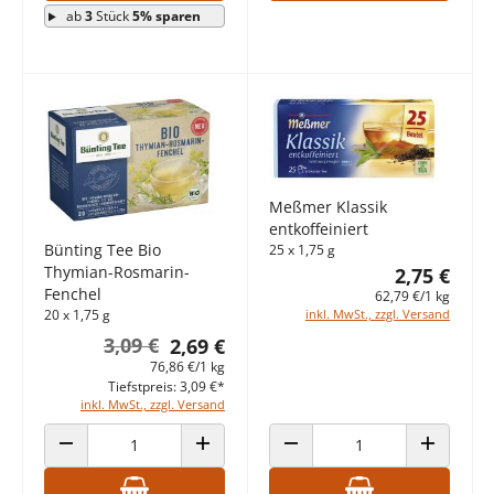
ab
3
Stück
5% sparen
Meßmer Klassik
entkoffeiniert
Bünting Tee Bio
25 x 1,75 g
Thymian-Rosmarin-
2,75 €
Fenchel
62,79 €/1 kg
20 x 1,75 g
inkl. MwSt., zzgl. Versand
3,09 €
2,69 €
76,86 €/1 kg
Tiefstpreis: 3,09 €*
inkl. MwSt., zzgl. Versand
ANZAHL VERRINGERN
ANZAHL ERHÖHEN
ANZAHL VERRINGERN
ANZAHL E