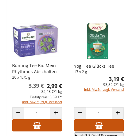
Bünting Tee Bio Mein
Yogi Tea Glücks Tee
Rhythmus Abschalten
17 x 2 g
20 x 1,75 g
3,19 €
3,39 €
93,82 €/1 kg
2,99 €
inkl. MwSt., zzgl. Versand
85,43 €/1 kg
Tiefstpreis: 3,39 €*
inkl. MwSt., zzgl. Versand
ANZAHL VERRINGERN
ANZAHL ERHÖHEN
ANZAHL VERRINGERN
ANZAHL E
ab
3
Stück
5% sparen