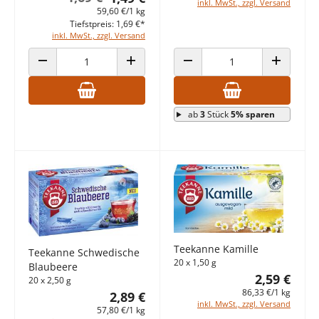
inkl. MwSt., zzgl. Versand
59,60 €/1 kg
Tiefstpreis: 1,69 €*
inkl. MwSt., zzgl. Versand
ANZAHL VERRINGERN
ANZAHL ERHÖHEN
ANZAHL VERRINGERN
ANZAHL E
ab
3
Stück
5% sparen
Teekanne Kamille
Teekanne Schwedische
20 x 1,50 g
Blaubeere
2,59 €
20 x 2,50 g
86,33 €/1 kg
2,89 €
inkl. MwSt., zzgl. Versand
57,80 €/1 kg