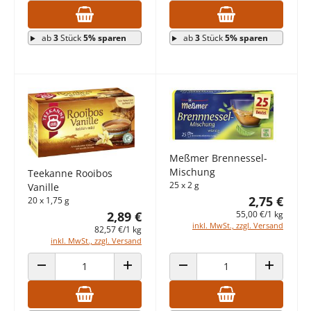
ab
3
Stück
5% sparen
ab
3
Stück
5% sparen
Meßmer Brennessel-
Mischung
Teekanne Rooibos
25 x 2 g
Vanille
2,75 €
20 x 1,75 g
2,89 €
55,00 €/1 kg
inkl. MwSt., zzgl. Versand
82,57 €/1 kg
inkl. MwSt., zzgl. Versand
ANZAHL VERRINGERN
ANZAHL ERHÖHEN
ANZAHL VERRINGERN
ANZAHL E