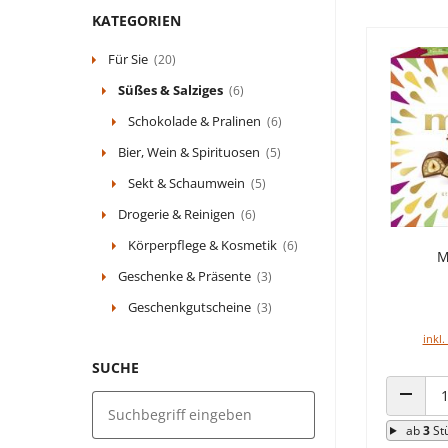
KATEGORIEN
Für Sie
(20)
Süßes & Salziges
(6)
Schokolade & Pralinen
(6)
Bier, Wein & Spirituosen
(5)
Sekt & Schaumwein
(5)
Drogerie & Reinigen
(6)
Körperpflege & Kosmetik
(6)
M
Geschenke & Präsente
(3)
Geschenkgutscheine
(3)
inkl.
SUCHE
ANZAHL
ab
3
St