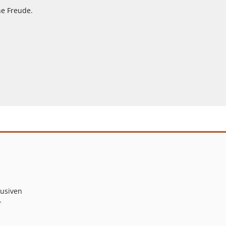
ne Freude.
lusiven
-