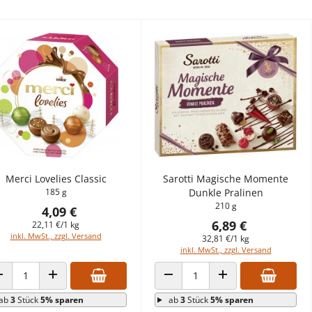
Merci Lovelies Classic
Sarotti Magische Momente
185 g
Dunkle Pralinen
210 g
4,09 €
6,89 €
22,11 €/1 kg
inkl. MwSt., zzgl. Versand
32,81 €/1 kg
inkl. MwSt., zzgl. Versand
ANZAHL VERRINGERN
ANZAHL ERHÖHEN
ANZAHL VERRINGERN
ANZAHL ERHÖHEN
ab
3
Stück
5% sparen
ab
3
Stück
5% sparen