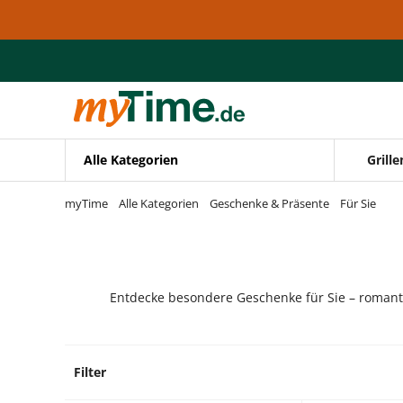
Zum Hauptinhalt springen
Zur Navigation springen
Zur Suche springen
Alle Kategorien
Grille
myTime
Alle Kategorien
Geschenke & Präsente
Für Sie
Entdecke besondere Geschenke für Sie – romantis
Filter
6 Prod