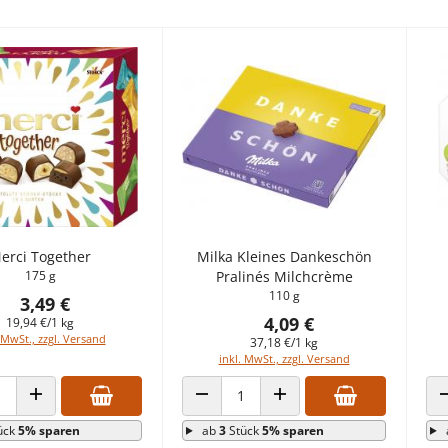
erci Together
Milka Kleines Dankeschön
175 g
Pralinés Milchcrème
110 g
3,49 €
4,09 €
19,94 €/1 kg
 MwSt., zzgl. Versand
37,18 €/1 kg
inkl. MwSt., zzgl. Versand
 VERRINGERN
ANZAHL ERHÖHEN
ANZAHL VERRINGERN
ANZAHL ERHÖHEN
ück
5% sparen
ab
3
Stück
5% sparen