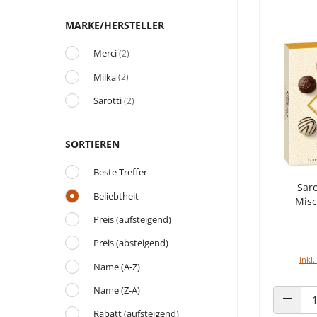
MARKE/HERSTELLER
Merci
(2)
Milka
(2)
Sarotti
(2)
SORTIEREN
Beste Treffer
Saro
Beliebtheit
Misc
Preis (aufsteigend)
Preis (absteigend)
inkl.
Name (A-Z)
Name (Z-A)
ANZAHL
Rabatt (aufsteigend)