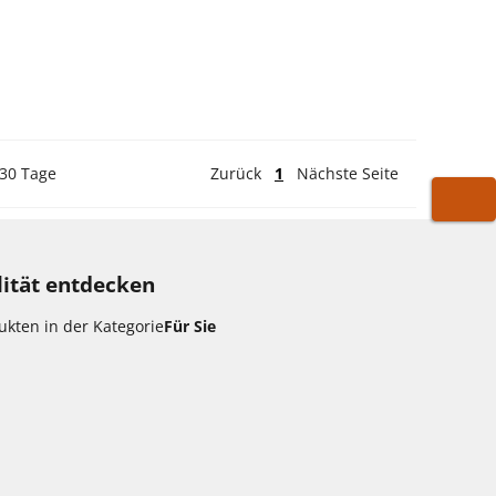
 30 Tage
Zurück
1
Nächste Seite
WARE
lität entdecken
kten in der Kategorie
Für Sie