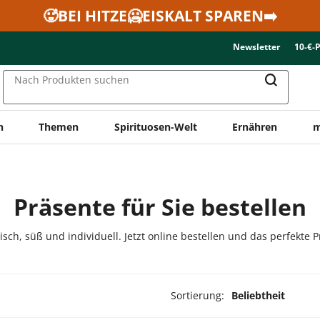
🥵BEI HITZE🥶EISKALT SPAREN➡️
Newsletter
10-€-
Nach Produkten suchen
n
Themen
Spirituosen-Welt
Ernähren
m
Präsente für Sie bestellen
ch, süß und individuell. Jetzt online bestellen und das perfekte P
Sortierung:
Beliebtheit
ukte ausgewählt