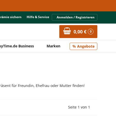
Prämie sichern
Hilfe & Service
Anmelden / Registrieren
0,00 €
0
yTime.de Business
Marken
Angebote
räsent für Freundin, Ehefrau oder Mutter finden!
Vorherige Seite
Nächste Seit
Seite 1 von 1