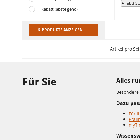
ab
3
St
Rabatt (absteigend)
6 PRODUKTE ANZEIGEN
Artikel pro Sei
Für Sie
Alles r
Besondere 
Dazu pass
Für I
Prali
myTi
Wissensw