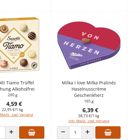
tti Tiamo Trüffel
Milka I love Milka Pralinés
hung Alkoholfrei
Haselnusscrème
200 g
Geschenkherz
165 g
4,59 €
6,39 €
22,95 €/1 kg
 MwSt., zzgl. Versand
38,73 €/1 kg
inkl. MwSt., zzgl. Versand
 VERRINGERN
ANZAHL ERHÖHEN
ANZAHL VERRINGERN
ANZAHL ERHÖHEN