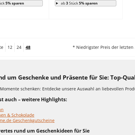
ück
5% sparen
ab
3
Stück
5% sparen
te
12
24
48
* Niedrigster Preis der letzten
und um Geschenke und Präsente für Sie: Top-Qua
Momente schenken: Entdecke unsere Auswahl an liebevollen Produ
t auch – weitere Highlights:
hn
nen & Schokolade
me.de Geschenkgutscheine
ertes rund um Geschenkideen für Sie