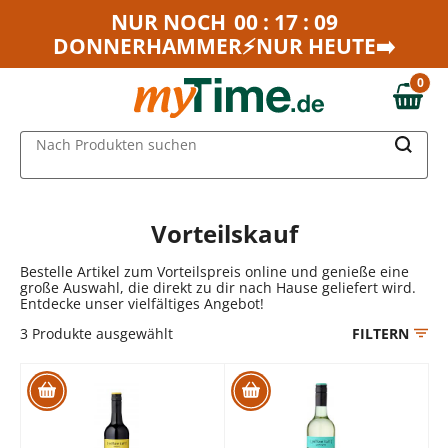
Zum Hauptinhalt springen
NUR NOCH
00 : 17 : 09
DONNERHAMMER⚡NUR HEUTE➡️
Zur Navigation springen
Zur Suche springen
0
0,00 €
MAIN MENU
Nach Produkten suchen
Vorteilskauf
Bestelle Artikel zum Vorteilspreis online und genieße eine
große Auswahl, die direkt zu dir nach Hause geliefert wird.
Entdecke unser vielfältiges Angebot!
3
Produkte ausgewählt
FILTERN