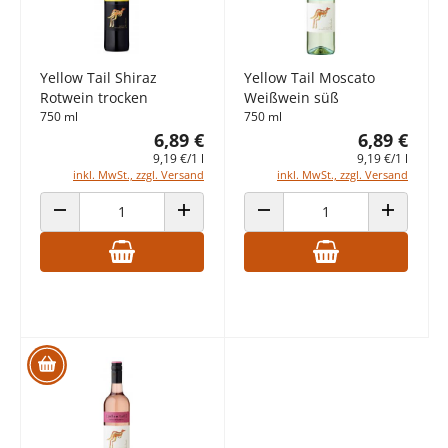
Yellow Tail Shiraz
Yellow Tail Moscato
Rotwein trocken
Weißwein süß
750 ml
750 ml
6,89 €
6,89 €
9,19 €/1 l
9,19 €/1 l
inkl. MwSt., zzgl. Versand
inkl. MwSt., zzgl. Versand
ANZAHL VERRINGERN
ANZAHL ERHÖHEN
ANZAHL VERRINGERN
ANZAHL E