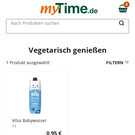
Zum Hauptinhalt springen
0
0,00 €
Zur Navigation springen
MAIN MENU
Nach Produkten suchen
Zur Suche springen
Vegetarisch genießen
1
Produkt ausgewählt
FILTERN
Vilsa Babywasser
1 l
0,95 €