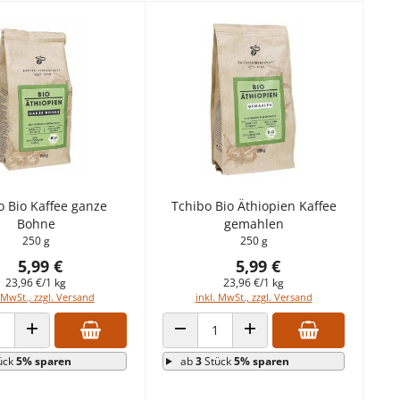
o Bio Kaffee ganze
Tchibo Bio Äthiopien Kaffee
Bohne
gemahlen
250 g
250 g
5,99 €
5,99 €
23,96 €/1 kg
23,96 €/1 kg
 MwSt., zzgl. Versand
inkl. MwSt., zzgl. Versand
 VERRINGERN
ANZAHL ERHÖHEN
ANZAHL VERRINGERN
ANZAHL ERHÖHEN
ück
5% sparen
ab
3
Stück
5% sparen