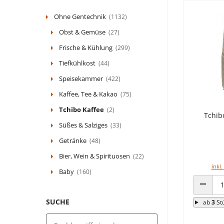
Ohne Gentechnik
(1132)
Obst & Gemüse
(27)
Frische & Kühlung
(299)
Tiefkühlkost
(44)
Speisekammer
(422)
Kaffee, Tee & Kakao
(75)
Tchibo Kaffee
(2)
Tchib
Süßes & Salziges
(33)
Getränke
(48)
Bier, Wein & Spirituosen
(22)
inkl.
Baby
(160)
ANZAHL
SUCHE
ab
3
St