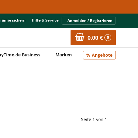
Prämie sichern
Hilfe & Service
Anmelden / Registrieren
0,00 €
0
yTime.de Business
Marken
Angebote
Vorherige Seite
Nächste Seit
Seite 1 von 1