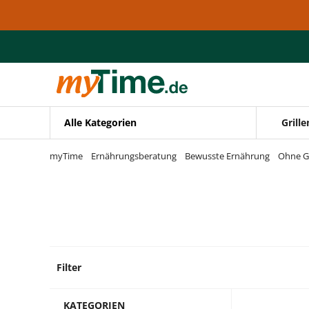
Zum Hauptinhalt springen
Zur Navigation springen
Zur Suche springen
Alle Kategorien
Grille
myTime
Ernährungsberatung
Bewusste Ernährung
Ohne G
Filter
2 Prod
KATEGORIEN