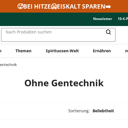
🥵BEI HITZE🥶EISKALT SPAREN➡️
Newsletter
10-€-
Nach Produkten suchen
n
Themen
Spirituosen-Welt
Ernähren
m
entechnik
Ohne Gentechnik
Sortierung:
Beliebtheit
ukte ausgewählt