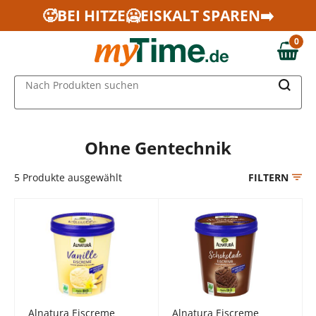
Zum Hauptinhalt springen
🥵BEI HITZE🥶EISKALT SPAREN➡️
Zur Navigation springen
0
Zur Suche springen
0,00 €
MAIN MENU
Nach Produkten suchen
Ohne Gentechnik
5
Produkte ausgewählt
FILTERN
Alnatura Eiscreme
Alnatura Eiscreme