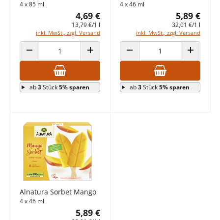
4 x 85 ml
4 x 46 ml
4,69 €
5,89 €
13,79 €/1 l
32,01 €/1 l
inkl. MwSt., zzgl. Versand
inkl. MwSt., zzgl. Versand
ANZAHL VERRINGERN
ANZAHL ERHÖHEN
ANZAHL VERRINGERN
ANZAHL E
ab
3
Stück
5% sparen
ab
3
Stück
5% sparen
Alnatura Sorbet Mango
4 x 46 ml
5,89 €