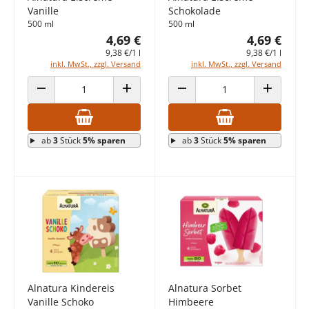
Vanille
Schokolade
500 ml
500 ml
4,69 €
4,69 €
9,38 €/1 l
9,38 €/1 l
inkl. MwSt., zzgl. Versand
inkl. MwSt., zzgl. Versand
ANZAHL VERRINGERN
ANZAHL ERHÖHEN
ANZAHL VERRINGERN
ANZAHL E
ab
3
Stück
5% sparen
ab
3
Stück
5% sparen
Alnatura Kindereis
Alnatura Sorbet
Vanille Schoko
Himbeere