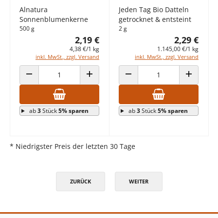
Alnatura
Jeden Tag Bio Datteln
Sonnenblumenkerne
getrocknet & entsteint
500 g
2 g
2,19 €
2,29 €
4,38 €/1 kg
1.145,00 €/1 kg
inkl. MwSt., zzgl. Versand
inkl. MwSt., zzgl. Versand
ANZAHL VERRINGERN
ANZAHL ERHÖHEN
ANZAHL VERRINGERN
ANZAHL E
ab
3
Stück
5% sparen
ab
3
Stück
5% sparen
* Niedrigster Preis der letzten 30 Tage
ZURÜCK
WEITER