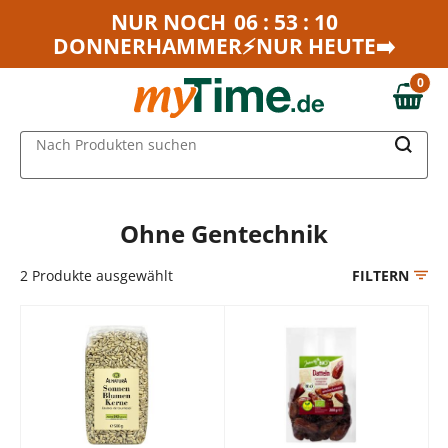
Zum Hauptinhalt springen
NUR NOCH
06 : 53 : 10
DONNERHAMMER⚡NUR HEUTE➡️
Zur Navigation springen
Zur Suche springen
0
0,00 €
MAIN MENU
Nach Produkten suchen
Ohne Gentechnik
2
Produkte ausgewählt
FILTERN