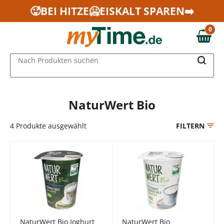
Zum Hauptinhalt springen
🥵BEI HITZE🥶EISKALT SPAREN➡️
Zur Navigation springen
0
Zur Suche springen
0,00 €
MAIN MENU
Nach Produkten suchen
NaturWert Bio
4
Produkte ausgewählt
FILTERN
NaturWert Bio Joghurt
NaturWert Bio