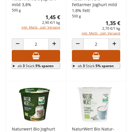
mild 3,8%
Fettarmer Joghurt mild
500 g
1,8% Fett
1,45 €
500 g
1,35 €
2,90 €/1 kg
inkl. MwSt., zzgl. Versand
2,70 €/1 kg
inkl. MwSt., zzgl. Versand
ANZAHL VERRINGERN
ANZAHL ERHÖHEN
ANZAHL VERRINGERN
ANZAHL E
ab
3
Stück
5% sparen
ab
3
Stück
5% sparen
Naturwert Bio Joghurt
NaturWert Bio Natur-