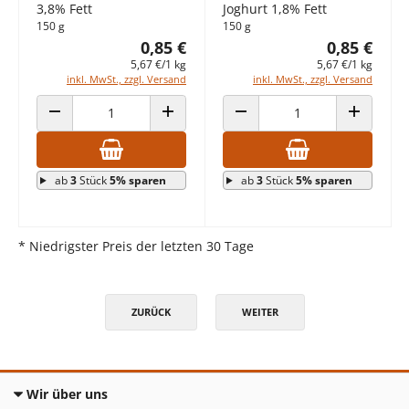
3,8% Fett
Joghurt 1,8% Fett
150 g
150 g
0,85 €
0,85 €
5,67 €/1 kg
5,67 €/1 kg
inkl. MwSt., zzgl. Versand
inkl. MwSt., zzgl. Versand
ANZAHL VERRINGERN
ANZAHL ERHÖHEN
ANZAHL VERRINGERN
ANZAHL E
ab
3
Stück
5% sparen
ab
3
Stück
5% sparen
* Niedrigster Preis der letzten 30 Tage
ZURÜCK
WEITER
Wir über uns