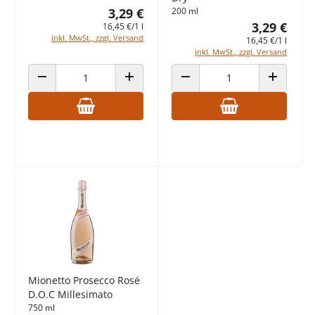
3,29 €
200 ml
3,29 €
16,45 €/1 l
inkl. MwSt., zzgl. Versand
16,45 €/1 l
inkl. MwSt., zzgl. Versand
ANZAHL VERRINGERN
ANZAHL ERHÖHEN
ANZAHL VERRINGERN
ANZAHL E
Mionetto Prosecco Rosé
D.O.C Millesimato
750 ml