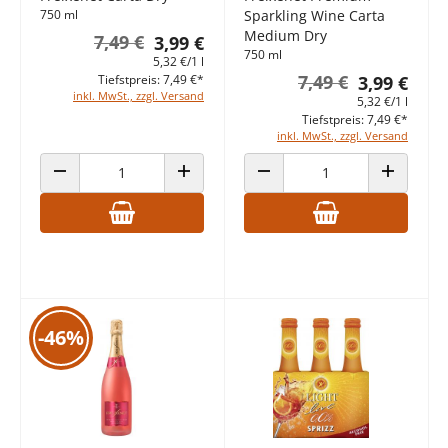
750 ml
Sparkling Wine Carta
Medium Dry
7,49 €
3,99 €
750 ml
5,32 €/1 l
7,49 €
Tiefstpreis: 7,49 €*
3,99 €
inkl. MwSt., zzgl. Versand
5,32 €/1 l
Tiefstpreis: 7,49 €*
inkl. MwSt., zzgl. Versand
ANZAHL VERRINGERN
ANZAHL ERHÖHEN
ANZAHL VERRINGERN
ANZAHL E
-46%