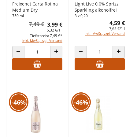
Freixenet Carta Rotina
Light Live 0,0% Sprizz
Medium Dry
Sparkling alkoholfrei
750 ml
3 x 0,20 l
4,59 €
7,49 €
3,99 €
7,65 €/1 l
5,32 €/1 l
inkl. MwSt., zzgl. Versand
Tiefstpreis: 7,49 €*
inkl. MwSt., zzgl. Versand
ANZAHL VERRINGERN
ANZAHL ERHÖHEN
ANZAHL VERRINGERN
ANZAHL E
-46%
-46%