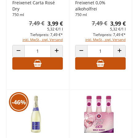
Freixenet Carta Rosé
Freixenet 0,0%
Dry
alkoholfrei
750 ml
750 ml
7,49 €
7,49 €
3,99 €
3,99 €
5,32 €/1 l
5,32 €/1 l
Tiefstpreis: 7,49 €*
Tiefstpreis: 7,49 €*
inkl. MwSt., zzgl. Versand
inkl. MwSt., zzgl. Versand
ANZAHL VERRINGERN
ANZAHL ERHÖHEN
ANZAHL VERRINGERN
ANZAHL E
-46%