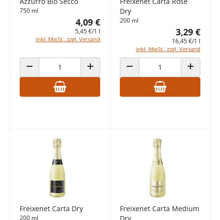
Azzurro Bio Secco
Freixenet Carta Rosé
750 ml
Dry
4,09 €
200 ml
3,29 €
5,45 €/1 l
inkl. MwSt., zzgl. Versand
16,45 €/1 l
inkl. MwSt., zzgl. Versand
ANZAHL VERRINGERN
ANZAHL ERHÖHEN
ANZAHL VERRINGERN
ANZAHL E
Freixenet Carta Dry
Freixenet Carta Medium
200 ml
Dry