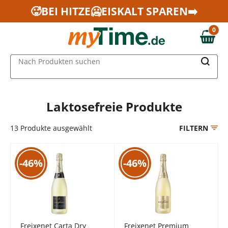
Zum Hauptinhalt springen
🥵BEI HITZE🥶EISKALT SPAREN➡️
Zur Navigation springen
0
Zur Suche springen
0,00 €
MAIN MENU
Nach Produkten suchen
Laktosefreie Produkte
13
Produkte ausgewählt
FILTERN
-46%
-46%
Freixenet Carta Dry
Freixenet Premium