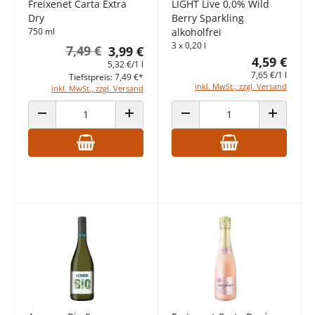
Freixenet Carta Extra
LIGHT Live 0,0% Wild
Dry
Berry Sparkling
750 ml
alkoholfrei
3 x 0,20 l
7,49 €
3,99 €
4,59 €
5,32 €/1 l
7,65 €/1 l
Tiefstpreis: 7,49 €*
inkl. MwSt., zzgl. Versand
inkl. MwSt., zzgl. Versand
ANZAHL VERRINGERN
ANZAHL ERHÖHEN
ANZAHL VERRINGERN
ANZAHL E