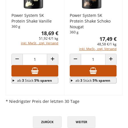
Power System 5K
Power System 5K
Protein Shake Vanille
Protein Shake Schoko
360 g
Nougat
18,69 €
360 g
17,49 €
51,92 €/1 kg
inkl. MwSt., zzgl. Versand
48,58 €/1 kg
inkl. MwSt., zzgl. Versand
ANZAHL VERRINGERN
ANZAHL ERHÖHEN
ANZAHL VERRINGERN
ANZAHL E
ab
3
Stück
5% sparen
ab
3
Stück
5% sparen
* Niedrigster Preis der letzten 30 Tage
ZURÜCK
WEITER