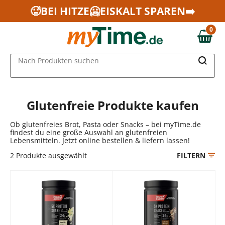
Zum Hauptinhalt springen
🥵BEI HITZE🥶EISKALT SPAREN➡️
Zur Navigation springen
0
Zur Suche springen
0,00 €
MAIN MENU
Nach Produkten suchen
Glutenfreie Produkte kaufen
Ob glutenfreies Brot, Pasta oder Snacks – bei myTime.de
findest du eine große Auswahl an glutenfreien
Lebensmitteln. Jetzt online bestellen & liefern lassen!
2
Produkte ausgewählt
FILTERN