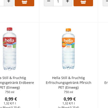
 VERRINGERN
ANZAHL ERHÖHEN
ANZAHL VERRINGERN
ANZAHL ERHÖHEN
a Still & Fruchtig
Hella Still & Fruchtig
ungsgetränk Erdbeere
Erfrischungsgetränk Pfirsich
Er
PET (Einweg)
PET (Einweg)
750 ml
750 ml
0,99 €
0,99 €
1,32 €/1 l
1,32 €/1 l
(+ Pfand 0,25 €)
(+ Pfand 0,25 €)