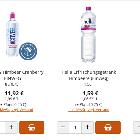
2 Himbeer Cranberry
Hella Erfrischungsgetränk
EINWEG
Himbeere (Einweg)
8 x 0,75 l
1,50 l
11,92 €
1,59 €
1,99 €/1 l
1,06 €/1 l
(+ Pfand 0,25 €)
(+ Pfand 0,25 €)
 MwSt., zzgl. Versand
inkl. MwSt., zzgl. Versand
 VERRINGERN
ANZAHL ERHÖHEN
ANZAHL VERRINGERN
ANZAHL ERHÖHEN