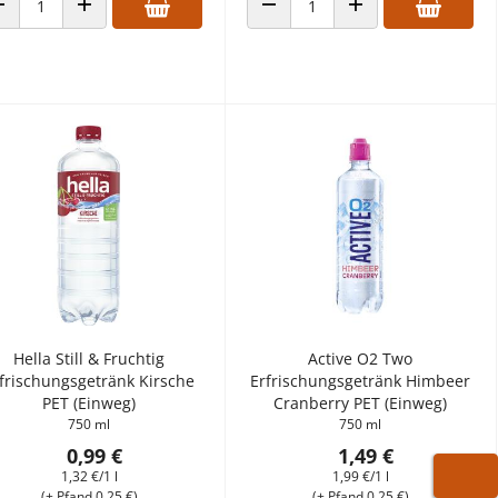
ANZAHL VERRINGERN
ANZAHL ERHÖHEN
ANZAHL VERRINGERN
ANZAHL ERHÖHEN
Hella Still & Fruchtig
Active O2 Two
frischungsgetränk Kirsche
Erfrischungsgetränk Himbeer
PET (Einweg)
Cranberry PET (Einweg)
750 ml
750 ml
0,99 €
1,49 €
1,32 €/1 l
1,99 €/1 l
WARE
(+ Pfand 0,25 €)
(+ Pfand 0,25 €)