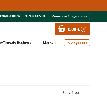
Prämie sichern
Hilfe & Service
Anmelden / Registrieren
0,00 €
0
yTime.de Business
Marken
Angebote
Vorherige Seite
Nächste Seit
Seite 1 von 1