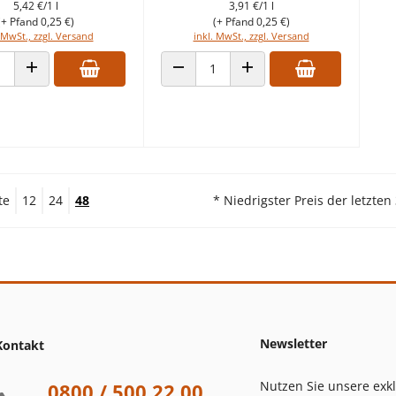
5,42 €/1 l
3,91 €/1 l
(+ Pfand 0,25 €)
(+ Pfand 0,25 €)
 MwSt., zzgl. Versand
inkl. MwSt., zzgl. Versand
 VERRINGERN
ANZAHL ERHÖHEN
ANZAHL VERRINGERN
ANZAHL ERHÖHEN
te
12
24
48
* Niedrigster Preis der letzten
Newsletter
Kontakt
Nutzen Sie unsere exk
0800 / 500 22 00