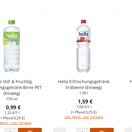
a Still & Fruchtig
Hella Erfrischungsgetränk
H
ungsgetränk Birne PET
Erdbeere (Einweg)
(Einweg)
1,50 l
750 ml
1,59 €
0,99 €
1,06 €/1 l
(+ Pfand 0,25 €)
1,32 €/1 l
inkl. MwSt., zzgl. Versand
(+ Pfand 0,25 €)
 MwSt., zzgl. Versand