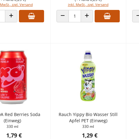
 MwSt., zzgl. Versand
inkl. MwSt., zzgl. Versand
 VERRINGERN
ANZAHL ERHÖHEN
ANZAHL VERRINGERN
ANZAHL ERHÖHEN
A Red Berries Soda
Rauch Yippy Bio Wasser Still
(Einweg)
Apfel PET (Einweg)
330 ml
330 ml
1,79 €
1,29 €