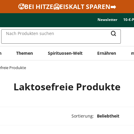
🥵BEI HITZE🥶EISKALT SPAREN➡️
Newsletter
10-€-
Nach Produkten suchen
n
Themen
Spirituosen-Welt
Ernähren
m
freie Produkte
Laktosefreie Produkte
Sortierung:
Beliebtheit
dukte ausgewählt