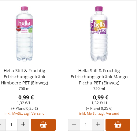
Hella Still & Fruchtig
Hella Still & Fruchtig
Erfrischungsgetränk
Erfrischungsgetränk Mango
Himbeere PET (Einweg)
Picchu PET (Einweg)
750 ml
750 ml
0,99 €
0,99 €
1,32 €/1 l
1,32 €/1 l
(+ Pfand 0,25 €)
(+ Pfand 0,25 €)
inkl. MwSt., zzgl. Versand
inkl. MwSt., zzgl. Versand
ANZAHL VERRINGERN
ANZAHL ERHÖHEN
ANZAHL VERRINGERN
ANZAHL ERHÖHEN