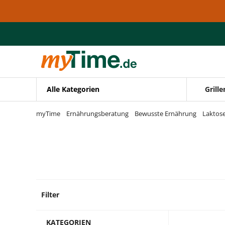
Zum Hauptinhalt springen
Zur Navigation springen
Zur Suche springen
Alle Kategorien
Grille
myTime
Ernährungsberatung
Bewusste Ernährung
Laktose
Filter
14 Pro
KATEGORIEN