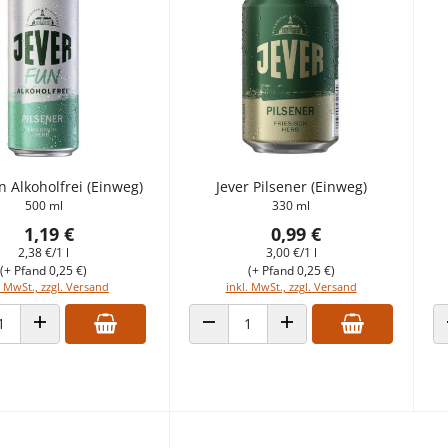
n Alkoholfrei (Einweg)
Jever Pilsener (Einweg)
500 ml
330 ml
1,19 €
0,99 €
2,38 €/1 l
3,00 €/1 l
(+ Pfand 0,25 €)
(+ Pfand 0,25 €)
. MwSt., zzgl. Versand
inkl. MwSt., zzgl. Versand
L VERRINGERN
ANZAHL ERHÖHEN
ANZAHL VERRINGERN
ANZAHL ERHÖHEN