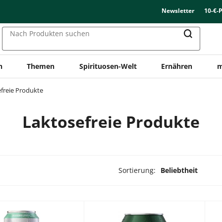
Newsletter
10-€-
Nach Produkten suchen
n
Themen
Spirituosen-Welt
Ernähren
m
freie Produkte
Laktosefreie Produkte
Sortierung:
Beliebtheit
ukte ausgewählt