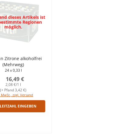
nd dieses Artikels ist
 bestimmte Regionen
möglich.
un Zitrone alkoholfrei
(Mehrweg)
24 x 0,33 l
16,49 €
2,08 €/1 l
(+ Pfand 3,42 €)
. MwSt., zzgl. Versand
LEITZAHL EINGEBEN