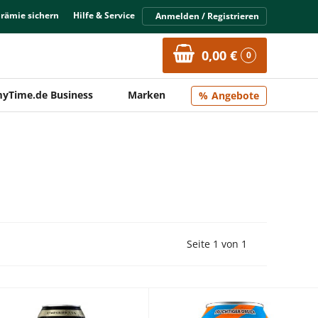
Prämie sichern
Hilfe & Service
Anmelden / Registrieren
0,00 €
0
yTime.de Business
Marken
Angebote
Vorherige Seite
Nächste Seit
Seite 1 von 1