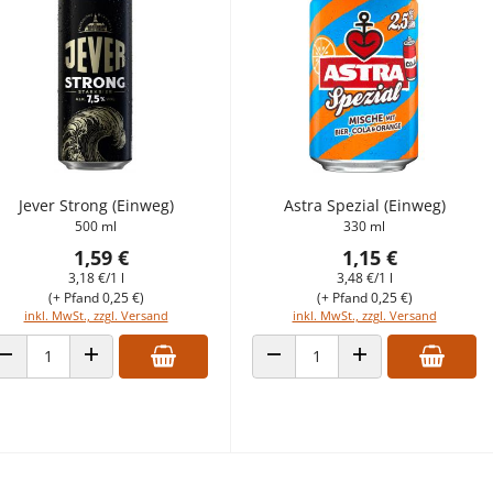
Jever Strong (Einweg)
Astra Spezial (Einweg)
500 ml
330 ml
1,59 €
1,15 €
3,18 €/1 l
3,48 €/1 l
(+ Pfand 0,25 €)
(+ Pfand 0,25 €)
inkl. MwSt., zzgl. Versand
inkl. MwSt., zzgl. Versand
ANZAHL VERRINGERN
ANZAHL ERHÖHEN
ANZAHL VERRINGERN
ANZAHL ERHÖHEN