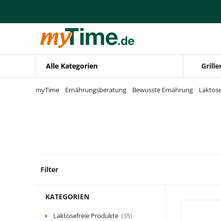
Zum Hauptinhalt springen
Zur Navigation springen
Zur Suche springen
Alle Kategorien
Grille
myTime
Ernährungsberatung
Bewusste Ernährung
Laktose
Filter
5 Prod
KATEGORIEN
Laktosefreie Produkte
(35)