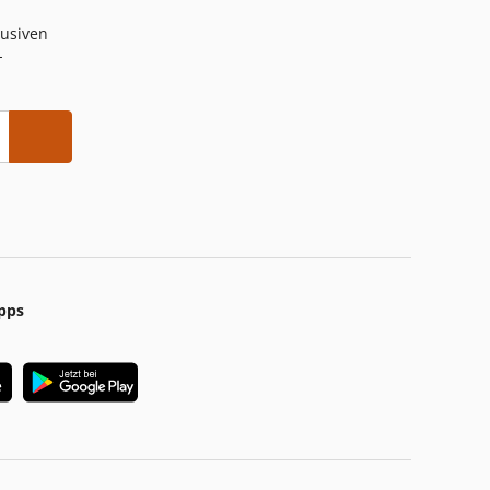
lusiven
-
pps