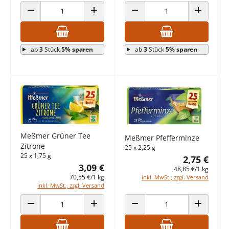
ANZAHL VERRINGERN
ANZAHL ERHÖHEN
ANZAHL VERRINGERN
ANZAHL E
ab
3
Stück
5% sparen
ab
3
Stück
5% sparen
Meßmer Grüner Tee
Meßmer Pfefferminze
Zitrone
25 x 2,25 g
25 x 1,75 g
2,75 €
3,09 €
48,85 €/1 kg
70,55 €/1 kg
inkl. MwSt., zzgl. Versand
inkl. MwSt., zzgl. Versand
ANZAHL VERRINGERN
ANZAHL ERHÖHEN
ANZAHL VERRINGERN
ANZAHL E