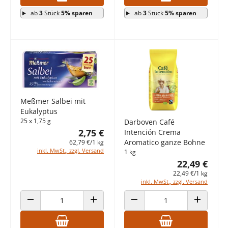
ab
3
Stück
5% sparen
ab
3
Stück
5% sparen
Meßmer Salbei mit
Eukalyptus
25 x 1,75 g
Darboven Café
2,75 €
Intención Crema
Aromatico ganze Bohne
62,79 €/1 kg
inkl. MwSt., zzgl. Versand
1 kg
22,49 €
22,49 €/1 kg
inkl. MwSt., zzgl. Versand
ANZAHL VERRINGERN
ANZAHL ERHÖHEN
ANZAHL VERRINGERN
ANZAHL E