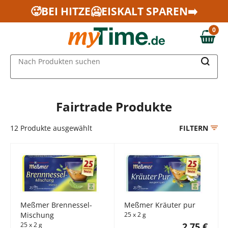
Zum Hauptinhalt springen
🥵BEI HITZE🥶EISKALT SPAREN➡️
Zur Navigation springen
0
Zur Suche springen
0,00 €
MAIN MENU
Nach Produkten suchen
Fairtrade Produkte
12
Produkte ausgewählt
FILTERN
Meßmer Brennessel-
Meßmer Kräuter pur
Mischung
25 x 2 g
25 x 2 g
2,75 €