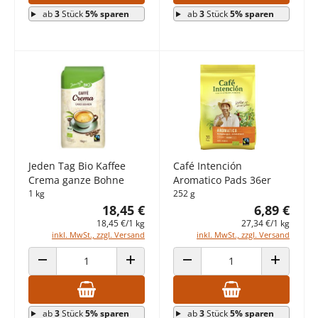
ab
3
Stück
5% sparen
ab
3
Stück
5% sparen
Jeden Tag Bio Kaffee
Café Intención
Crema ganze Bohne
Aromatico Pads 36er
1 kg
252 g
18,45 €
6,89 €
18,45 €/1 kg
27,34 €/1 kg
inkl. MwSt., zzgl. Versand
inkl. MwSt., zzgl. Versand
ANZAHL VERRINGERN
ANZAHL ERHÖHEN
ANZAHL VERRINGERN
ANZAHL E
ab
3
Stück
5% sparen
ab
3
Stück
5% sparen