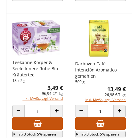
Teekanne Körper &
Darboven Café
Seele Innere Ruhe Bio
Intención Aromatico
Kräutertee
gemahlen
18 x 2 g
500 g
3,49 €
13,49 €
96,94 €/1 kg
26,98 €/1 kg
inkl. MwSt., zzgl. Versand
inkl. MwSt., zzgl. Versand
ANZAHL VERRINGERN
ANZAHL ERHÖHEN
ANZAHL VERRINGERN
ANZAHL E
ab
3
Stück
5% sparen
ab
3
Stück
5% sparen