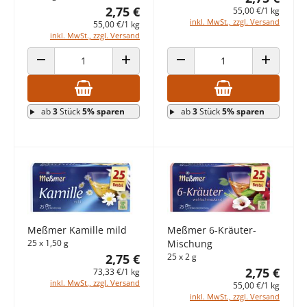
2,75 €
55,00 €/1 kg
inkl. MwSt., zzgl. Versand
55,00 €/1 kg
inkl. MwSt., zzgl. Versand
ANZAHL VERRINGERN
ANZAHL ERHÖHEN
ANZAHL VERRINGERN
ANZAHL E
ab
3
Stück
5% sparen
ab
3
Stück
5% sparen
Meßmer Kamille mild
Meßmer 6-Kräuter-
25 x 1,50 g
Mischung
2,75 €
25 x 2 g
2,75 €
73,33 €/1 kg
inkl. MwSt., zzgl. Versand
55,00 €/1 kg
inkl. MwSt., zzgl. Versand