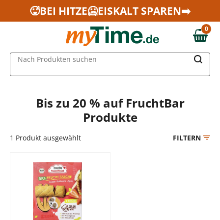
Zum Hauptinhalt springen
🥵BEI HITZE🥶EISKALT SPAREN➡️
Zur Navigation springen
0
Zur Suche springen
0,00 €
MAIN MENU
Nach Produkten suchen
Bis zu 20 % auf FruchtBar
Produkte
1
Produkt ausgewählt
FILTERN