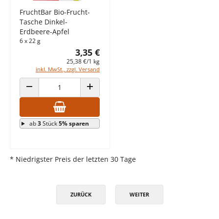
FruchtBar Bio-Frucht-
Tasche Dinkel-
Erdbeere-Apfel
6 x 22 g
3,35 €
25,38 €/1 kg
inkl. MwSt., zzgl. Versand
ANZAHL VERRINGERN
ANZAHL ERHÖHEN
ab
3
Stück
5% sparen
* Niedrigster Preis der letzten 30 Tage
ZURÜCK
WEITER