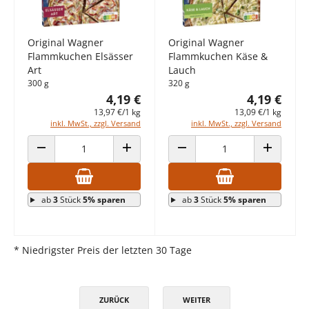
Original Wagner
Original Wagner
Flammkuchen Elsässer
Flammkuchen Käse &
Art
Lauch
300 g
320 g
4,19 €
4,19 €
13,97 €/1 kg
13,09 €/1 kg
inkl. MwSt., zzgl. Versand
inkl. MwSt., zzgl. Versand
ANZAHL VERRINGERN
ANZAHL ERHÖHEN
ANZAHL VERRINGERN
ANZAHL E
ab
3
Stück
5% sparen
ab
3
Stück
5% sparen
* Niedrigster Preis der letzten 30 Tage
ZURÜCK
WEITER