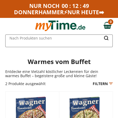
Zum Hauptinhalt springen
NUR NOCH
00 : 12 : 49
DONNERHAMMER⚡NUR HEUTE➡️
Zur Navigation springen
Zur Suche springen
0
0,00 €
MAIN MENU
Nach Produkten suchen
Warmes vom Buffet
Entdecke eine Vielzahl köstlicher Leckereien für dein
warmes Buffet – begeistere große und kleine Gäste!
2
Produkte ausgewählt
FILTERN