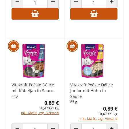
ANZAHL VERRINGERN
ANZAHL ERHÖHEN
ANZAHL VERRINGERN
ANZAHL E
Vitakraft Poésie Délice
Vitakraft Poésie Délice
mit Kabeljau in Sauce
Junior mit Huhn in
85 g
Sauce
0,89 €
85 g
0,89 €
10,47 €/1 kg
inkl. MwSt., zzgl. Versand
10,47 €/1 kg
inkl. MwSt., zzgl. Versand