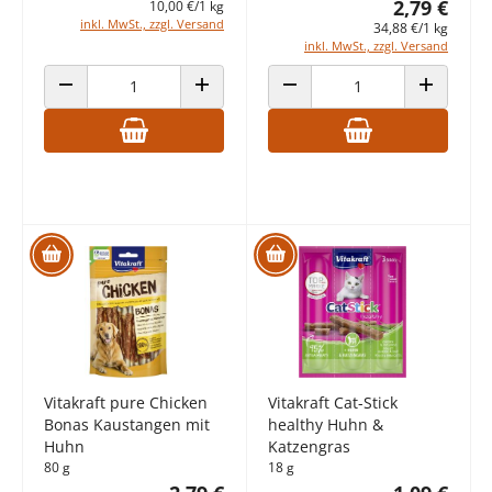
2,79 €
10,00 €/1 kg
inkl. MwSt., zzgl. Versand
34,88 €/1 kg
inkl. MwSt., zzgl. Versand
ANZAHL VERRINGERN
ANZAHL ERHÖHEN
ANZAHL VERRINGERN
ANZAHL E
Vitakraft pure Chicken
Vitakraft Cat-Stick
Bonas Kaustangen mit
healthy Huhn &
Huhn
Katzengras
80 g
18 g