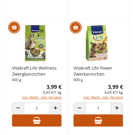
Vitakraft Life Wellness
Vitakraft Life Power
Zwergkaninchen
Zwerkaninchen
600 g
600 g
3,99 €
3,99 €
6,65 €/1 kg
6,65 €/1 kg
inkl. MwSt., zzgl. Versand
inkl. MwSt., zzgl. Versand
ANZAHL VERRINGERN
ANZAHL ERHÖHEN
ANZAHL VERRINGERN
ANZAHL E