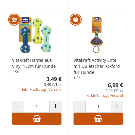
Vitakraft Hantel aus
Vitakraft Activity Ente
Vinyl 15cm für Hunde
mit Quietscher, Oxford
1 St.
für Hunde
3,49 €
1 St.
6,99 €
3,49 €/1 st
inkl. MwSt., zzgl. Versand
6,99 €/1 st
inkl. MwSt., zzgl. Versand
ANZAHL VERRINGERN
ANZAHL ERHÖHEN
ANZAHL VERRINGERN
ANZAHL E