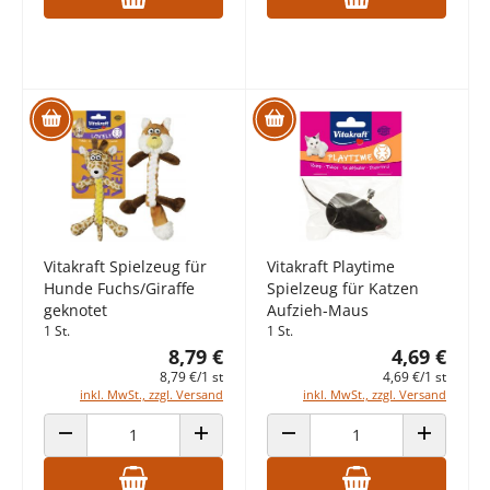
Vitakraft Spielzeug für
Vitakraft Playtime
Hunde Fuchs/Giraffe
Spielzeug für Katzen
geknotet
Aufzieh-Maus
1 St.
1 St.
8,79 €
4,69 €
8,79 €/1 st
4,69 €/1 st
inkl. MwSt., zzgl. Versand
inkl. MwSt., zzgl. Versand
ANZAHL VERRINGERN
ANZAHL ERHÖHEN
ANZAHL VERRINGERN
ANZAHL E