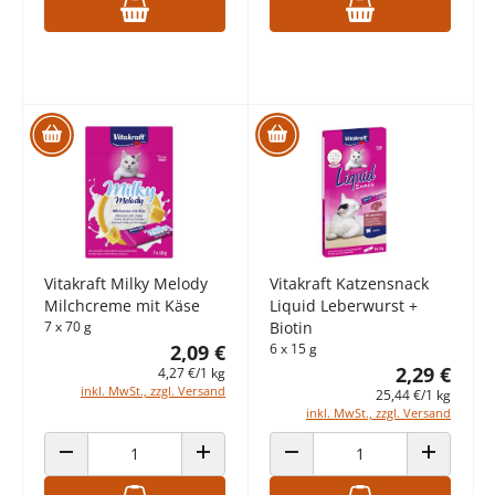
Vitakraft Milky Melody
Vitakraft Katzensnack
Milchcreme mit Käse
Liquid Leberwurst +
7 x 70 g
Biotin
2,09 €
6 x 15 g
2,29 €
4,27 €/1 kg
inkl. MwSt., zzgl. Versand
25,44 €/1 kg
inkl. MwSt., zzgl. Versand
ANZAHL VERRINGERN
ANZAHL ERHÖHEN
ANZAHL VERRINGERN
ANZAHL E