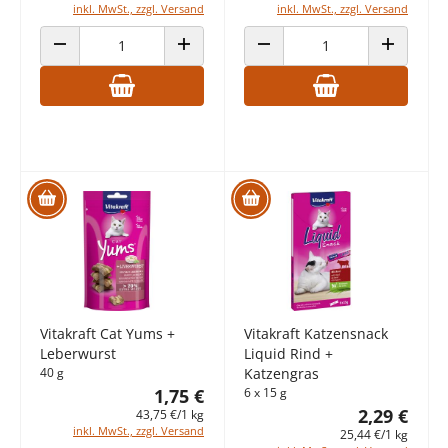
inkl. MwSt., zzgl. Versand
inkl. MwSt., zzgl. Versand
ANZAHL VERRINGERN
ANZAHL ERHÖHEN
ANZAHL VERRINGERN
ANZAHL E
Vitakraft Cat Yums +
Vitakraft Katzensnack
Leberwurst
Liquid Rind +
40 g
Katzengras
1,75 €
6 x 15 g
2,29 €
43,75 €/1 kg
inkl. MwSt., zzgl. Versand
25,44 €/1 kg