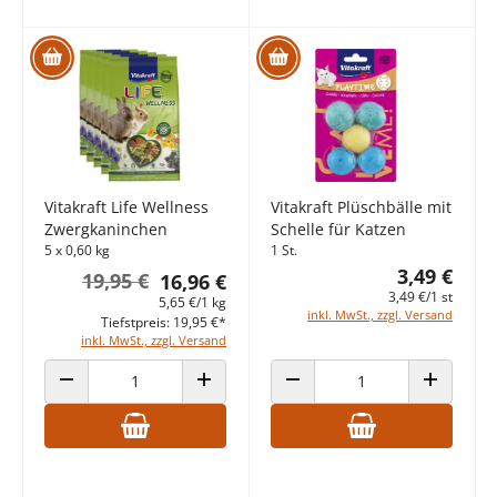
Vitakraft Life Wellness
Vitakraft Plüschbälle mit
Zwergkaninchen
Schelle für Katzen
5 x 0,60 kg
1 St.
3,49 €
19,95 €
16,96 €
3,49 €/1 st
5,65 €/1 kg
inkl. MwSt., zzgl. Versand
Tiefstpreis: 19,95 €*
inkl. MwSt., zzgl. Versand
ANZAHL VERRINGERN
ANZAHL ERHÖHEN
ANZAHL VERRINGERN
ANZAHL E