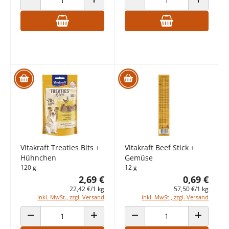
ANZAHL VERRINGERN
ANZAHL ERHÖHEN
ANZAHL VERRINGERN
ANZAHL E
Vitakraft Treaties Bits +
Vitakraft Beef Stick +
Hühnchen
Gemüse
120 g
12 g
2,69 €
0,69 €
22,42 €/1 kg
57,50 €/1 kg
inkl. MwSt., zzgl. Versand
inkl. MwSt., zzgl. Versand
ANZAHL VERRINGERN
ANZAHL ERHÖHEN
ANZAHL VERRINGERN
ANZAHL E