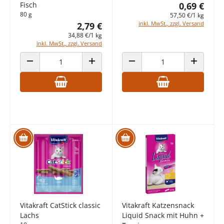
Fisch
0,69 €
80 g
57,50 €/1 kg
inkl. MwSt., zzgl. Versand
2,79 €
34,88 €/1 kg
inkl. MwSt., zzgl. Versand
ANZAHL VERRINGERN
ANZAHL ERHÖHEN
ANZAHL VERRINGERN
ANZAHL E
Vitakraft CatStick classic
Vitakraft Katzensnack
Lachs
Liquid Snack mit Huhn +