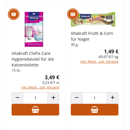
Vitakraft Frutti & Corn
für Nager
30 g
1,49 €
Vitakraft CloFix Care
49,67 €/1 kg
Hygienebeutel für die
inkl. MwSt., zzgl. Versand
Katzentoilette
15 St.
3,49 €
0,23 €/1 st
inkl. MwSt., zzgl. Versand
ANZAHL VERRINGERN
ANZAHL ERHÖHEN
ANZAHL VERRINGERN
ANZAHL E