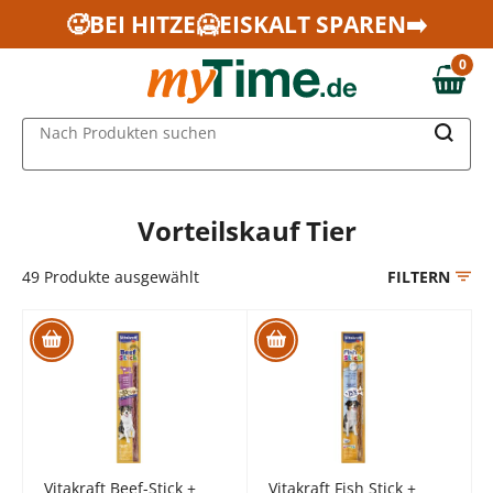
Zum Hauptinhalt springen
🥵BEI HITZE🥶EISKALT SPAREN➡️
Zur Navigation springen
0
Zur Suche springen
0,00 €
MAIN MENU
Nach Produkten suchen
Vorteilskauf Tier
49
Produkte ausgewählt
FILTERN
Vitakraft Beef-Stick +
Vitakraft Fish Stick +