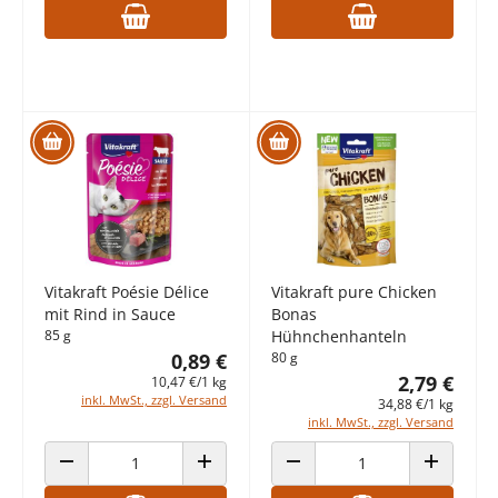
Vitakraft Poésie Délice
Vitakraft pure Chicken
mit Rind in Sauce
Bonas
85 g
Hühnchenhanteln
0,89 €
80 g
2,79 €
10,47 €/1 kg
inkl. MwSt., zzgl. Versand
34,88 €/1 kg
inkl. MwSt., zzgl. Versand
ANZAHL VERRINGERN
ANZAHL ERHÖHEN
ANZAHL VERRINGERN
ANZAHL E