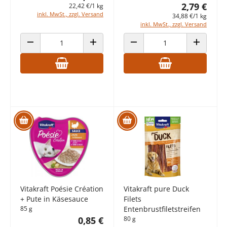
2,79 €
22,42 €/1 kg
inkl. MwSt., zzgl. Versand
34,88 €/1 kg
inkl. MwSt., zzgl. Versand
ANZAHL VERRINGERN
ANZAHL ERHÖHEN
ANZAHL VERRINGERN
ANZAHL E
Vitakraft Poésie Création
Vitakraft pure Duck
+ Pute in Käsesauce
Filets
85 g
Entenbrustfiletstreifen
0,85 €
80 g