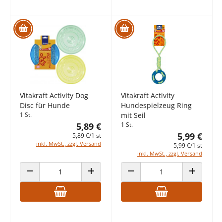
Vitakraft Activity Dog
Vitakraft Activity
Disc für Hunde
Hundespielzeug Ring
1 St.
mit Seil
5,89 €
1 St.
5,99 €
5,89 €/1 st
inkl. MwSt., zzgl. Versand
5,99 €/1 st
inkl. MwSt., zzgl. Versand
ANZAHL VERRINGERN
ANZAHL ERHÖHEN
ANZAHL VERRINGERN
ANZAHL E