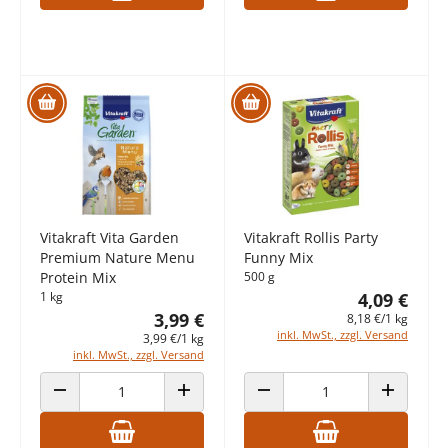
Vitakraft Vita Garden
Vitakraft Rollis Party
Premium Nature Menu
Funny Mix
Protein Mix
500 g
1 kg
4,09 €
3,99 €
8,18 €/1 kg
inkl. MwSt., zzgl. Versand
3,99 €/1 kg
inkl. MwSt., zzgl. Versand
ANZAHL VERRINGERN
ANZAHL ERHÖHEN
ANZAHL VERRINGERN
ANZAHL E