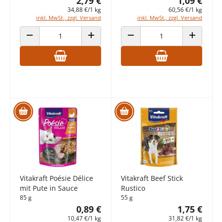
2,79 €
1,09 €
34,88 €/1 kg
60,56 €/1 kg
inkl. MwSt., zzgl. Versand
inkl. MwSt., zzgl. Versand
ANZAHL VERRINGERN
ANZAHL ERHÖHEN
ANZAHL VERRINGERN
ANZAHL E
Vitakraft Poésie Délice
Vitakraft Beef Stick
mit Pute in Sauce
Rustico
85 g
55 g
0,89 €
1,75 €
10,47 €/1 kg
31,82 €/1 kg