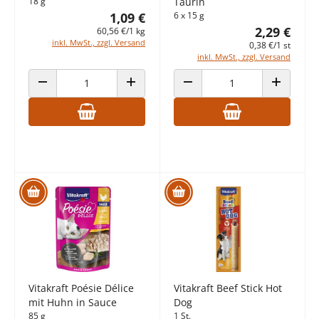
18 g
Taurin
1,09 €
6 x 15 g
2,29 €
60,56 €/1 kg
inkl. MwSt., zzgl. Versand
0,38 €/1 st
inkl. MwSt., zzgl. Versand
ANZAHL VERRINGERN
ANZAHL ERHÖHEN
ANZAHL VERRINGERN
ANZAHL E
Vitakraft Poésie Délice
Vitakraft Beef Stick Hot
mit Huhn in Sauce
Dog
85 g
1 St.