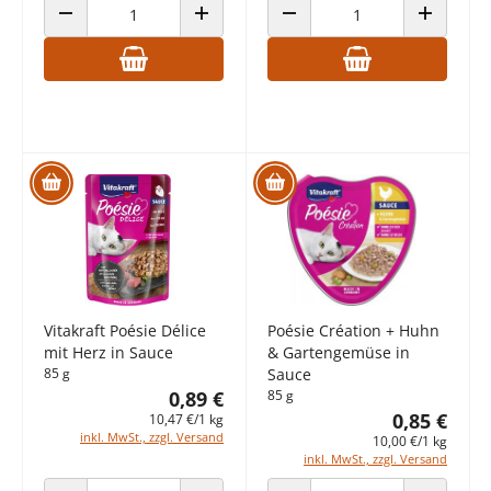
ANZAHL VERRINGERN
ANZAHL ERHÖHEN
ANZAHL VERRINGERN
ANZAHL E
Vitakraft Poésie Délice
Poésie Création + Huhn
mit Herz in Sauce
& Gartengemüse in
85 g
Sauce
0,89 €
85 g
0,85 €
10,47 €/1 kg
inkl. MwSt., zzgl. Versand
10,00 €/1 kg
inkl. MwSt., zzgl. Versand