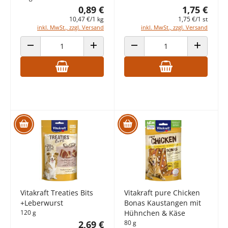
0,89 €
1,75 €
10,47 €/1 kg
1,75 €/1 st
inkl. MwSt., zzgl. Versand
inkl. MwSt., zzgl. Versand
ANZAHL VERRINGERN
ANZAHL ERHÖHEN
ANZAHL VERRINGERN
ANZAHL E
Vitakraft Treaties Bits
Vitakraft pure Chicken
+Leberwurst
Bonas Kaustangen mit
120 g
Hühnchen & Käse
2,69 €
80 g