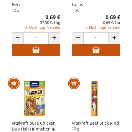
Herz
Lachs
12 g
1 St.
0,69 €
0,69 €
57,50 €/1 kg
0,69 €/1 st
inkl. MwSt., zzgl. Versand
inkl. MwSt., zzgl. Versand
ANZAHL VERRINGERN
ANZAHL ERHÖHEN
ANZAHL VERRINGERN
ANZAHL E
Vitakraft pure Chicken
Vitakraft Beef Stick Rind
Duo Fish Hühnchen &
12 g