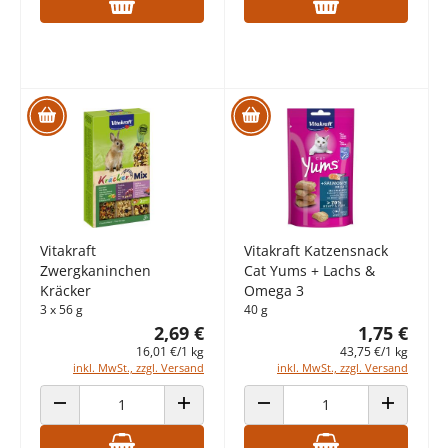
Vitakraft
Vitakraft Katzensnack
Zwergkaninchen
Cat Yums + Lachs &
Kräcker
Omega 3
3 x 56 g
40 g
2,69 €
1,75 €
16,01 €/1 kg
43,75 €/1 kg
inkl. MwSt., zzgl. Versand
inkl. MwSt., zzgl. Versand
ANZAHL VERRINGERN
ANZAHL ERHÖHEN
ANZAHL VERRINGERN
ANZAHL E