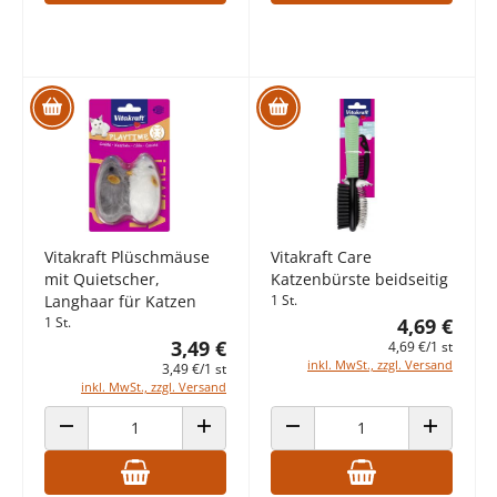
Vitakraft Plüschmäuse
Vitakraft Care
mit Quietscher,
Katzenbürste beidseitig
Langhaar für Katzen
1 St.
1 St.
4,69 €
3,49 €
4,69 €/1 st
inkl. MwSt., zzgl. Versand
3,49 €/1 st
inkl. MwSt., zzgl. Versand
ANZAHL VERRINGERN
ANZAHL ERHÖHEN
ANZAHL VERRINGERN
ANZAHL E