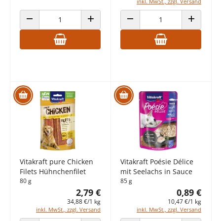
inkl. MwSt., zzgl. Versand
ANZAHL VERRINGERN
ANZAHL ERHÖHEN
ANZAHL VERRINGERN
ANZAHL E
Vitakraft pure Chicken
Vitakraft Poésie Délice
Filets Hühnchenfilet
mit Seelachs in Sauce
80 g
85 g
2,79 €
0,89 €
34,88 €/1 kg
10,47 €/1 kg
inkl. MwSt., zzgl. Versand
inkl. MwSt., zzgl. Versand