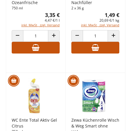
Ozeanfrische
Nachfüller
750 ml
2 x 36 g
3,35 €
1,49 €
4,47 €/1 l
20,69 €/1 kg
inkl. MwSt., zzgl. Versand
inkl. MwSt., zzgl. Versand
ANZAHL VERRINGERN
ANZAHL ERHÖHEN
ANZAHL VERRINGERN
ANZAHL E
WC Ente Total Aktiv Gel
Zewa Küchenrolle Wisch
Citrus
& Weg Smart ohne