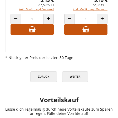
87,50 €/1 l
72,08 €/1 l
inkl. MwSt., zzgl. Versand
inkl. MwSt., zzgl. Versand
ANZAHL VERRINGERN
ANZAHL ERHÖHEN
ANZAHL VERRINGERN
ANZAHL E
* Niedrigster Preis der letzten 30 Tage
ZURÜCK
WEITER
Vorteilskauf
Lasse dich regelmäßig durch neue Vorteilskäufe zum Sparen
anregen. Fülle deine Vorräte auf!