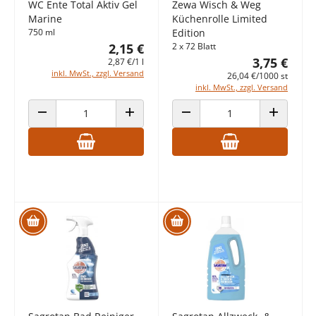
WC Ente Total Aktiv Gel
Zewa Wisch & Weg
Marine
Küchenrolle Limited
750 ml
Edition
2,15 €
2 x 72 Blatt
3,75 €
2,87 €/1 l
inkl. MwSt., zzgl. Versand
26,04 €/1000 st
inkl. MwSt., zzgl. Versand
ANZAHL VERRINGERN
ANZAHL ERHÖHEN
ANZAHL VERRINGERN
ANZAHL E