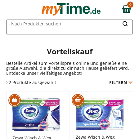
Zum Hauptinhalt springen
0
0,00 €
Zur Navigation springen
MAIN MENU
Nach Produkten suchen
Zur Suche springen
Vorteilskauf
Bestelle Artikel zum Vorteilspreis online und genieße eine
große Auswahl, die direkt zu dir nach Hause geliefert wird.
Entdecke unser vielfältiges Angebot!
22
Produkte ausgewählt
FILTERN
Zewa Wisch & Weg
Zewa Wisch & Weg