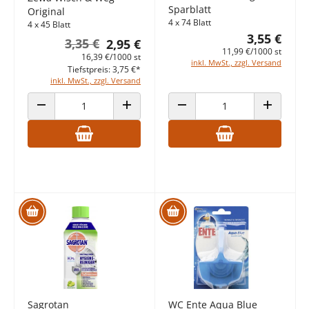
Sparblatt
Original
4 x 74 Blatt
4 x 45 Blatt
3,55 €
3,35 €
2,95 €
11,99 €/1000 st
16,39 €/1000 st
inkl. MwSt., zzgl. Versand
Tiefstpreis: 3,75 €*
inkl. MwSt., zzgl. Versand
ANZAHL VERRINGERN
ANZAHL ERHÖHEN
ANZAHL VERRINGERN
ANZAHL E
Sagrotan
WC Ente Aqua Blue