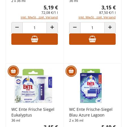
2 x 36 ml
36 ml
5,19 €
3,15 €
72,08 €/1 l
87,50 €/1 l
inkl. MwSt., zzgl. Versand
inkl. MwSt., zzgl. Versand
ANZAHL VERRINGERN
ANZAHL ERHÖHEN
ANZAHL VERRINGERN
ANZAHL E
WC Ente Frische Siegel
WC Ente Frische-Siegel
Eukalyptus
Blau Azure Lagoon
36 ml
2 x 36 ml
3,15 €
5,19 €