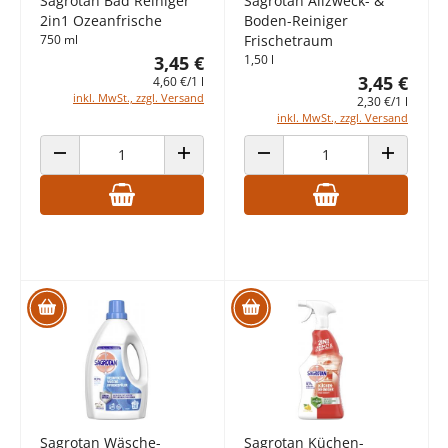
Sagrotan Bad Reiniger
Sagrotan Allzweck- &
2in1 Ozeanfrische
Boden-Reiniger
750 ml
Frischetraum
3,45 €
1,50 l
3,45 €
4,60 €/1 l
inkl. MwSt., zzgl. Versand
2,30 €/1 l
inkl. MwSt., zzgl. Versand
ANZAHL VERRINGERN
ANZAHL ERHÖHEN
ANZAHL VERRINGERN
ANZAHL E
Sagrotan Wäsche-
Sagrotan Küchen-