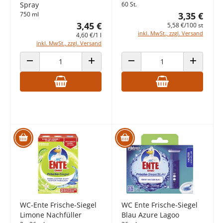
Spray
60 St.
750 ml
3,35 €
3,45 €
5,58 €/100 st
inkl. MwSt., zzgl. Versand
4,60 €/1 l
inkl. MwSt., zzgl. Versand
ANZAHL VERRINGERN
ANZAHL ERHÖHEN
ANZAHL VERRINGERN
ANZAHL E
WC-Ente Frische-Siegel
WC Ente Frische-Siegel
Limone Nachfüller
Blau Azure Lagoo