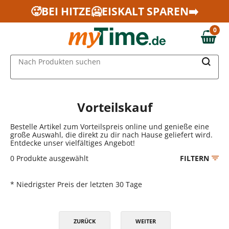
Zum Hauptinhalt springen
🥵BEI HITZE🥶EISKALT SPAREN➡️
Zur Navigation springen
0
Zur Suche springen
0,00 €
MAIN MENU
Nach Produkten suchen
Vorteilskauf
Bestelle Artikel zum Vorteilspreis online und genieße eine
große Auswahl, die direkt zu dir nach Hause geliefert wird.
Entdecke unser vielfältiges Angebot!
0
Produkte ausgewählt
FILTERN
* Niedrigster Preis der letzten 30 Tage
ZURÜCK
WEITER