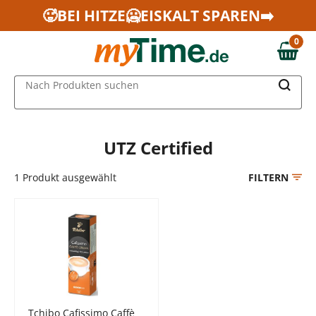
Zum Hauptinhalt springen
🥵BEI HITZE🥶EISKALT SPAREN➡️
Zur Navigation springen
0
Zur Suche springen
0,00 €
MAIN MENU
Nach Produkten suchen
UTZ Certified
1
Produkt ausgewählt
FILTERN
Tchibo Cafissimo Caffè