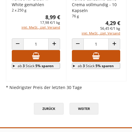
White gemahlen
Crema vollmundig - 10
2 x 250 g
Kapseln
8,99 €
76 g
4,29 €
17,98 €/1 kg
inkl. MwSt., zzgl. Versand
56,45 €/1 kg
inkl. MwSt., zzgl. Versand
ANZAHL VERRINGERN
ANZAHL ERHÖHEN
ANZAHL VERRINGERN
ANZAHL E
ab
3
Stück
5% sparen
ab
3
Stück
5% sparen
* Niedrigster Preis der letzten 30 Tage
ZURÜCK
WEITER