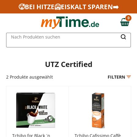
Zum Hauptinhalt springen
🥵BEI HITZE🥶EISKALT SPAREN➡️
Zur Navigation springen
0
Zur Suche springen
0,00 €
MAIN MENU
Nach Produkten suchen
UTZ Certified
2
Produkte ausgewählt
FILTERN
Tchibo for Black ´n
Tchibo Cafissimo Caffè