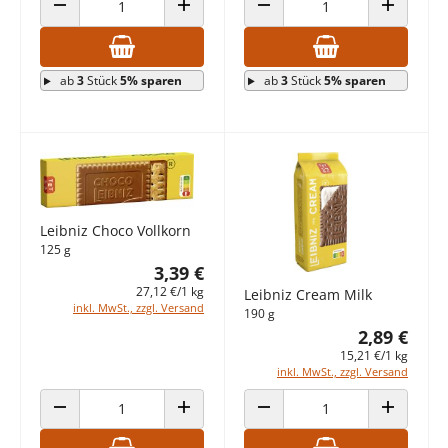
ANZAHL VERRINGERN
ANZAHL ERHÖHEN
ANZAHL VERRINGERN
ANZAHL E
ab
3
Stück
5% sparen
ab
3
Stück
5% sparen
Leibniz Choco Vollkorn
125 g
3,39 €
27,12 €/1 kg
Leibniz Cream Milk
inkl. MwSt., zzgl. Versand
190 g
2,89 €
15,21 €/1 kg
inkl. MwSt., zzgl. Versand
ANZAHL VERRINGERN
ANZAHL ERHÖHEN
ANZAHL VERRINGERN
ANZAHL E