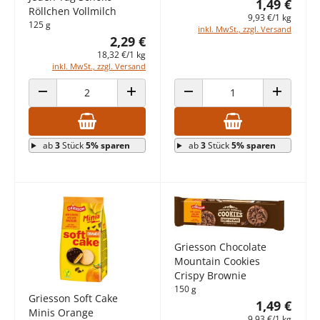
1,49 €
Röllchen Vollmilch
9,93 €/1 kg
125 g
inkl. MwSt., zzgl. Versand
2,29 €
18,32 €/1 kg
inkl. MwSt., zzgl. Versand
ANZAHL VERRINGERN
ANZAHL ERHÖHEN
ANZAHL VERRINGERN
ANZAHL E
ab
3
Stück
5% sparen
ab
3
Stück
5% sparen
Griesson Chocolate
Mountain Cookies
Crispy Brownie
150 g
Griesson Soft Cake
1,49 €
Minis Orange
9,93 €/1 kg