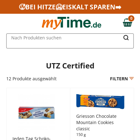
Zum Hauptinhalt springen
🥵BEI HITZE🥶EISKALT SPAREN➡️
Zur Navigation springen
0
Zur Suche springen
0,00 €
MAIN MENU
Nach Produkten suchen
UTZ Certified
12
Produkte ausgewählt
FILTERN
Griesson Chocolate
Mountain Cookies
classic
150 g
Jeden Tag Schoko-