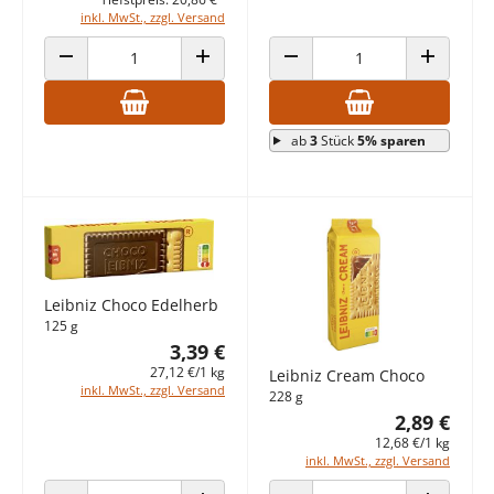
inkl. MwSt., zzgl. Versand
ANZAHL VERRINGERN
ANZAHL ERHÖHEN
ANZAHL VERRINGERN
ANZAHL E
ab
3
Stück
5% sparen
Leibniz Choco Edelherb
125 g
3,39 €
27,12 €/1 kg
Leibniz Cream Choco
inkl. MwSt., zzgl. Versand
228 g
2,89 €
12,68 €/1 kg
inkl. MwSt., zzgl. Versand