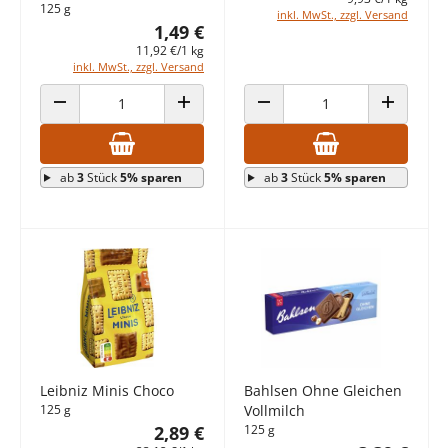
125 g
inkl. MwSt., zzgl. Versand
1,49 €
11,92 €/1 kg
inkl. MwSt., zzgl. Versand
ANZAHL VERRINGERN
ANZAHL ERHÖHEN
ANZAHL VERRINGERN
ANZAHL E
ab
3
Stück
5% sparen
ab
3
Stück
5% sparen
Leibniz Minis Choco
Bahlsen Ohne Gleichen
125 g
Vollmilch
2,89 €
125 g