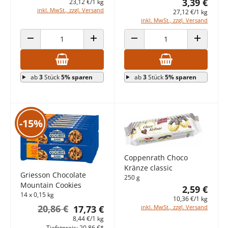
3,39 €
23,12 €/1 kg
inkl. MwSt., zzgl. Versand
27,12 €/1 kg
inkl. MwSt., zzgl. Versand
ANZAHL VERRINGERN
ANZAHL ERHÖHEN
ANZAHL VERRINGERN
ANZAHL E
ab
3
Stück
5% sparen
ab
3
Stück
5% sparen
-15%
Coppenrath Choco
Kränze classic
Griesson Chocolate
250 g
Mountain Cookies
2,59 €
14 x 0,15 kg
10,36 €/1 kg
20,86 €
inkl. MwSt., zzgl. Versand
17,73 €
8,44 €/1 kg
Tiefstpreis: 20,86 €*