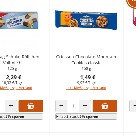
Tag Schoko-Röllchen
Griesson Chocolate Mountain
Vollmilch
Cookies classic
125 g
150 g
2,29 €
1,49 €
18,32 €/1 kg
9,93 €/1 kg
 MwSt., zzgl. Versand
inkl. MwSt., zzgl. Versand
 VERRINGERN
ANZAHL ERHÖHEN
ANZAHL VERRINGERN
ANZAHL ERHÖHEN
ück
5% sparen
ab
3
Stück
5% sparen