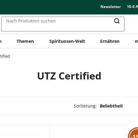
Newsletter
10-€-
Nach Produkten suchen
n
Themen
Spirituosen-Welt
Ernähren
m
tified
UTZ Certified
Sortierung:
Beliebtheit
dukte ausgewählt
-1