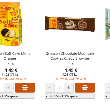
on Soft Cake Minis
Griesson Chocolate Mountain
Orange
Cookies Crispy Brownie
125 g
150 g
1,49 €
1,49 €
11,92 €/1 kg
9,93 €/1 kg
 MwSt., zzgl. Versand
inkl. MwSt., zzgl. Versand
 VERRINGERN
ANZAHL ERHÖHEN
ANZAHL VERRINGERN
ANZAHL ERHÖHEN
ück
5% sparen
ab
3
Stück
5% sparen