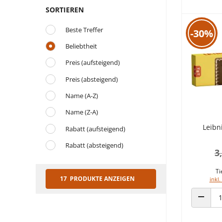
SORTIEREN
Beste Treffer
-30%
Beliebtheit
Preis (aufsteigend)
Preis (absteigend)
Name (A-Z)
Name (Z-A)
Leibn
Rabatt (aufsteigend)
Rabatt (absteigend)
3
Ti
17 PRODUKTE ANZEIGEN
inkl.
ANZAHL