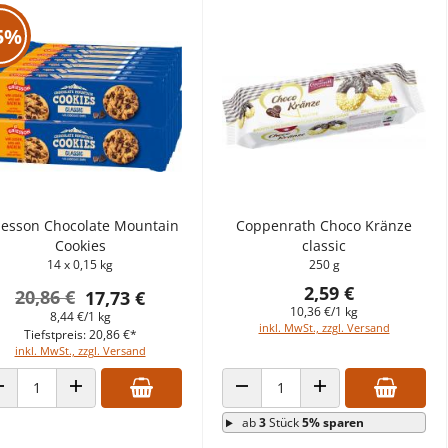
5%
iesson Chocolate Mountain
Coppenrath Choco Kränze
Cookies
classic
14 x 0,15 kg
250 g
2,59 €
20,86 €
17,73 €
10,36 €/1 kg
8,44 €/1 kg
inkl. MwSt., zzgl. Versand
Tiefstpreis: 20,86 €*
inkl. MwSt., zzgl. Versand
ANZAHL VERRINGERN
ANZAHL ERHÖHEN
ANZAHL VERRINGERN
ANZAHL ERHÖHEN
ab
3
Stück
5% sparen