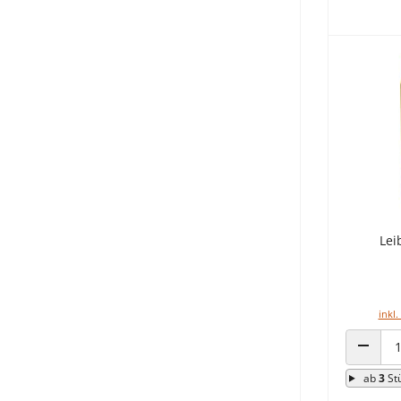
Lei
inkl.
ANZAHL
ab
3
St