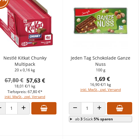
Nestlé Kitkat Chunky
Jeden Tag Schokolade Ganze
Multipack
Nuss
20 x 0,16 kg
100 g
1,69 €
67,80 €
57,63 €
16,90 €/1 kg
18,01 €/1 kg
inkl. MwSt., zzgl. Versand
Tiefstpreis: 67,80 €*
inkl. MwSt., zzgl. Versand
ANZAHL VERRINGERN
ANZAHL ERHÖHEN
ANZAHL VERRINGERN
ANZAHL ERHÖHEN
ab
3
Stück
5% sparen