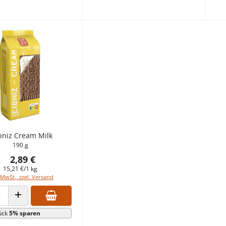
bniz Cream Milk
190 g
2,89 €
15,21 €/1 kg
 MwSt., zzgl. Versand
 VERRINGERN
ANZAHL ERHÖHEN
ück
5% sparen