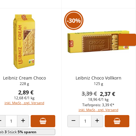
-30%
WARE
Leibniz Cream Choco
Leibniz Choco Vollkorn
228 g
125 g
2,89 €
3,39 €
2,37 €
12,68 €/1 kg
18,96 €/1 kg
inkl. MwSt., zzgl. Versand
Tiefstpreis: 3,39 €*
inkl. MwSt., zzgl. Versand
ANZAHL VERRINGERN
ANZAHL ERHÖHEN
ANZAHL VERRINGERN
ANZAHL ERHÖHEN
ab
3
Stück
5% sparen