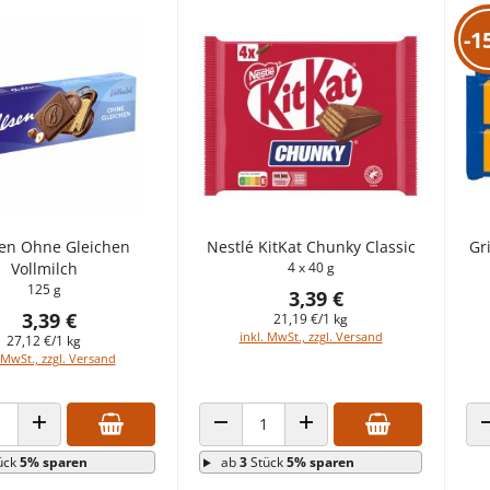
-1
en Ohne Gleichen
Nestlé KitKat Chunky Classic
Gr
Vollmilch
4 x 40 g
125 g
3,39 €
3,39 €
21,19 €/1 kg
inkl. MwSt., zzgl. Versand
27,12 €/1 kg
 MwSt., zzgl. Versand
 VERRINGERN
ANZAHL ERHÖHEN
ANZAHL VERRINGERN
ANZAHL ERHÖHEN
ück
5% sparen
ab
3
Stück
5% sparen