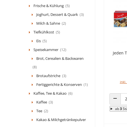
Frische & Kühlung
(5)
Joghurt, Dessert & Quark
(3)
Milch & Sahne
(2)
Tiefkühlkost
(5)
Eis
(5)
Speisekammer
(12)
Jeden 
Brot, Cerealien & Backwaren
(8)
Brotaufstriche
(3)
inkl.
Fertiggerichte & Konserven
(1)
Kaffee, Tee & Kakao
(6)
Kaffee
(3)
ANZAHL
ab
3
St
Tee
(2)
Kakao & Milchgetränkepulver