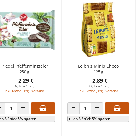
Friedel Pfefferminztaler
Leibniz Minis Choco
250 g
125 g
2,29 €
2,89 €
9,16 €/1 kg
23,12 €/1 kg
inkl. MwSt., zzgl. Versand
inkl. MwSt., zzgl. Versand
ANZAHL VERRINGERN
ANZAHL ERHÖHEN
ANZAHL VERRINGERN
ANZAHL ERHÖHEN
ab
3
Stück
5% sparen
ab
3
Stück
5% sparen