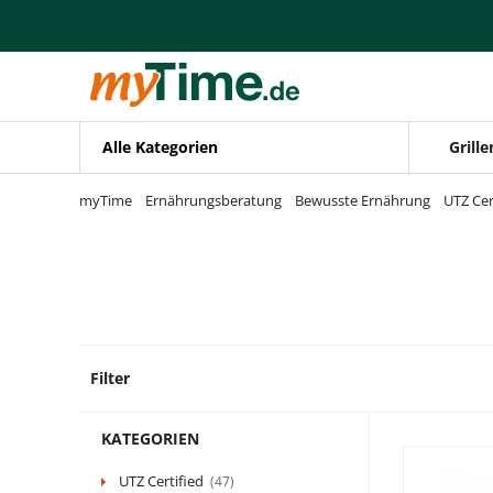
Zum Hauptinhalt springen
Zur Navigation springen
Zur Suche springen
Alle Kategorien
Grille
myTime
Ernährungsberatung
Bewusste Ernährung
UTZ Cer
Filter
17 Pro
KATEGORIEN
UTZ Certified
(47)