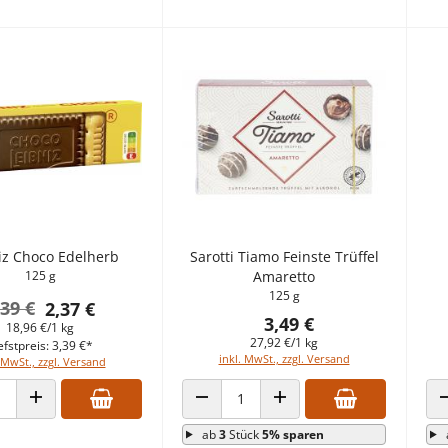
iz Choco Edelherb
Sarotti Tiamo Feinste Trüffel
125 g
Amaretto
125 g
,39 €
2,37 €
3,49 €
18,96 €/1 kg
27,92 €/1 kg
efstpreis: 3,39 €*
inkl. MwSt., zzgl. Versand
 MwSt., zzgl. Versand
 VERRINGERN
ANZAHL ERHÖHEN
ANZAHL VERRINGERN
ANZAHL ERHÖHEN
ab
3
Stück
5% sparen