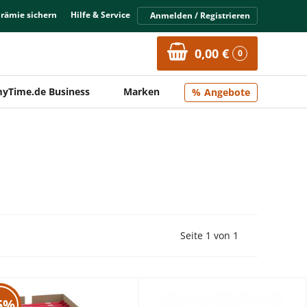
Prämie sichern
Hilfe & Service
Anmelden / Registrieren
0,00 €
0
yTime.de Business
Marken
Angebote
Vorherige Seite
Nächste Seit
Seite 1 von 1
5%