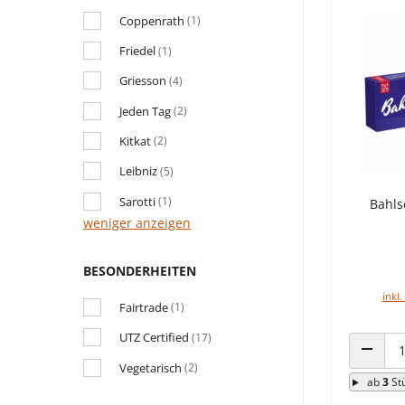
Coppenrath
(1)
Friedel
(1)
Griesson
(4)
Jeden Tag
(2)
Kitkat
(2)
Leibniz
(5)
Sarotti
(1)
Bahls
weniger anzeigen
BESONDERHEITEN
inkl.
Fairtrade
(1)
UTZ Certified
(17)
Vegetarisch
ANZAHL
(2)
ab
3
St