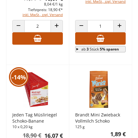
inkl. MwSt., zzgl. Versand
8,04 €/1 kg
Tiefstpreis: 18,90 €*
inkl. MwSt., zzgl. Versand
ANZAHL VERRINGERN
ANZAHL ERHÖHEN
ANZAHL VERRINGERN
ANZAHL E
ab
3
Stück
5% sparen
-14%
Jeden Tag Müsliriegel
Brandt Mini Zwieback
Schoko-Banane
Vollmilch Schoko
10 x 0,20 kg
125 g
1,89 €
18,90 €
16,07 €