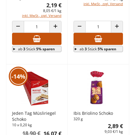
2,19 €
inkl. MwSt., zzgl. Versand
8,05 €/1 kg
inkl. MwSt., zzgl. Versand
ANZAHL VERRINGERN
ANZAHL ERHÖHEN
ANZAHL VERRINGERN
ANZAHL E
ab
3
Stück
5% sparen
ab
3
Stück
5% sparen
-14%
Jeden Tag Müsliriegel
Ibis Briolino Schoko
Schoko
320 g
10 x 0,20 kg
2,89 €
9,03 €/1 kg
18,90 €
16,07 €