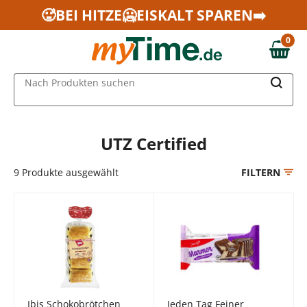
Zum Hauptinhalt springen
🥵BEI HITZE🥶EISKALT SPAREN➡️
Zur Navigation springen
0
Zur Suche springen
0,00 €
MAIN MENU
Nach Produkten suchen
UTZ Certified
9
Produkte ausgewählt
FILTERN
Ibis Schokobrötchen
Jeden Tag Feiner