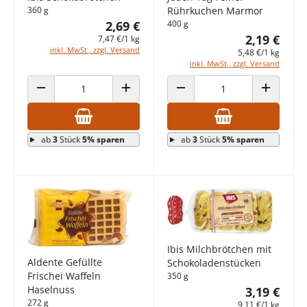
360 g
Rührkuchen Marmor
2,69 €
400 g
2,19 €
7,47 €/1 kg
inkl. MwSt., zzgl. Versand
5,48 €/1 kg
inkl. MwSt., zzgl. Versand
ANZAHL VERRINGERN
ANZAHL ERHÖHEN
ANZAHL VERRINGERN
ANZAHL E
ab
3
Stück
5% sparen
ab
3
Stück
5% sparen
Ibis Milchbrötchen mit
Aldente Gefüllte
Schokoladenstücken
Frischei Waffeln
350 g
Haselnuss
3,19 €
272 g
9,11 €/1 kg