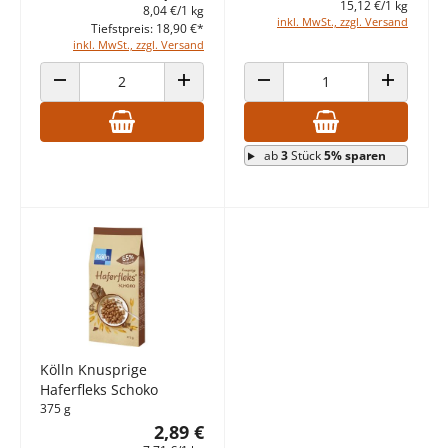
15,12 €/1 kg
8,04 €/1 kg
inkl. MwSt., zzgl. Versand
Tiefstpreis: 18,90 €*
inkl. MwSt., zzgl. Versand
ANZAHL VERRINGERN
ANZAHL ERHÖHEN
ANZAHL VERRINGERN
ANZAHL E
ab
3
Stück
5% sparen
Kölln Knusprige
Haferfleks Schoko
375 g
2,89 €