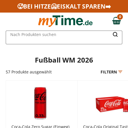
Zum Hauptinhalt springen
🥵BEI HITZE🥶EISKALT SPAREN➡️
Zur Navigation springen
0
Zur Suche springen
0,00 €
MAIN MENU
Nach Produkten suchen
Fußball WM 2026
57
Produkte ausgewählt
FILTERN
Coca-Cola Zero Sugar (Einweg)
Coca-Cola Original Tas