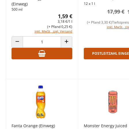
(Einweg)
12 x 1 l
500 ml
17,99 €
1,59 €
3,18 €/1 l
(+ Pfand 3,30 €)
Tiefstprei
(+ Pfand 0,25 €)
inkl. MwSt., zz
inkl. MwSt., zzgl. Versand
ANZAHL VERRINGERN
ANZAHL ERHÖHEN
POSTLEITZAHL EING
Fanta Orange (Einweg)
Monster Energy Juiced