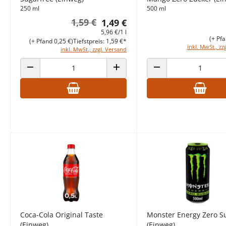
250 ml
500 ml
1,59 €
1,49 €
5,96 €/1 l
(+ Pfa
(+ Pfand 0,25 €)
Tiefstpreis: 1,59 €*
inkl. MwSt., zz
inkl. MwSt., zzgl. Versand
ANZAHL VERRINGERN
ANZAHL ERHÖHEN
ANZAHL VERRINGERN
Coca-Cola Original Taste
Monster Energy Zero S
(Einweg)
(Einweg)