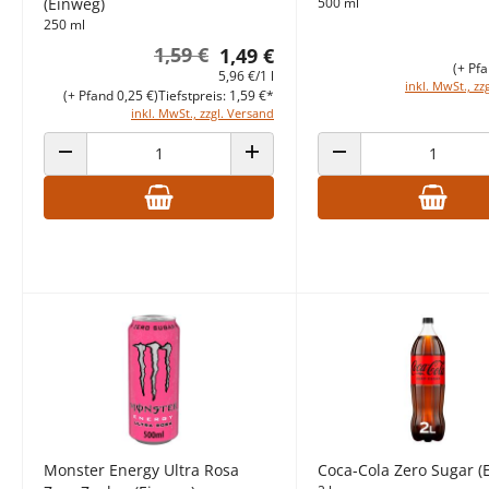
(Einweg)
500 ml
250 ml
1,59 €
1,49 €
(+ Pfa
5,96 €/1 l
inkl. MwSt., zz
(+ Pfand 0,25 €)
Tiefstpreis: 1,59 €*
inkl. MwSt., zzgl. Versand
ANZAHL VERRINGERN
ANZAHL ERHÖHEN
ANZAHL VERRINGERN
Monster Energy Ultra Rosa
Coca-Cola Zero Sugar (