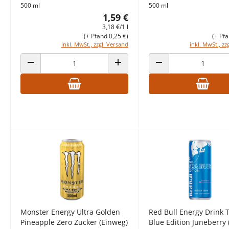
500 ml
500 ml
1,59 €
3,18 €/1 l
(+ Pfand 0,25 €)
(+ Pfa
inkl. MwSt., zzgl. Versand
inkl. MwSt., zz
ANZAHL VERRINGERN
ANZAHL ERHÖHEN
ANZAHL VERRINGERN
Monster Energy Ultra Golden
Red Bull Energy Drink 
Pineapple Zero Zucker (Einweg)
Blue Edition Juneberry 