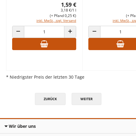
1,59 €
3,18 €/1 l
(+ Pfand 0,25 €)
(+ Pfa
inkl. MwSt., zzgl. Versand
inkl. MwSt., zz
ANZAHL VERRINGERN
ANZAHL ERHÖHEN
ANZAHL VERRINGERN
* Niedrigster Preis der letzten 30 Tage
ZURÜCK
WEITER
Wir über uns