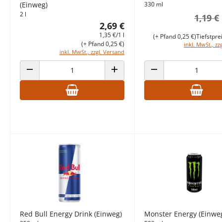
(Einweg)
330 ml
2 l
1,19 €
2,69 €
1,35 €/1 l
(+ Pfand 0,25 €)
Tiefstpre
(+ Pfand 0,25 €)
inkl. MwSt., zz
inkl. MwSt., zzgl. Versand
ANZAHL VERRINGERN
ANZAHL ERHÖHEN
ANZAHL VERRINGERN
Red Bull Energy Drink (Einweg)
Monster Energy (Einwe