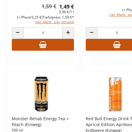
1,59 €
1,49 €
(+ Pfa
5,96 €/1 l
inkl. MwSt., zz
(+ Pfand 0,25 €)
Tiefstpreis: 1,59 €*
inkl. MwSt., zzgl. Versand
ANZAHL VERRINGERN
ANZAHL ERHÖHEN
ANZAHL VERRINGERN
Monster Rehab Energy Tea +
Red Bull Energy Drink 
Peach (Einweg)
Apricot Edition Aprikos
500 ml
Erdbeere (Einweg)