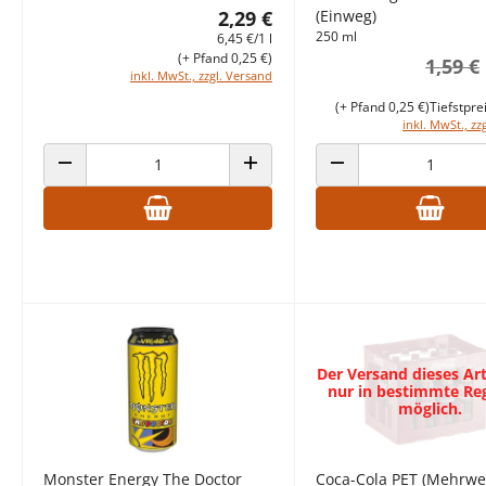
2,29 €
(Einweg)
250 ml
6,45 €/1 l
(+ Pfand 0,25 €)
1,59 €
inkl. MwSt., zzgl. Versand
(+ Pfand 0,25 €)
Tiefstpre
inkl. MwSt., zz
ANZAHL VERRINGERN
ANZAHL ERHÖHEN
ANZAHL VERRINGERN
Der Versand dieses Arti
nur in bestimmte Re
möglich.
Monster Energy The Doctor
Coca-Cola PET (Mehrwe