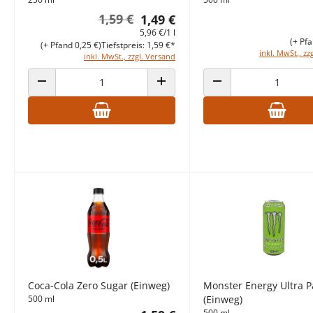
1,59 €
1,49 €
5,96 €/1 l
(+ Pfa
(+ Pfand 0,25 €)
Tiefstpreis: 1,59 €*
inkl. MwSt., zz
inkl. MwSt., zzgl. Versand
ANZAHL VERRINGERN
ANZAHL ERHÖHEN
ANZAHL VERRINGERN
Coca-Cola Zero Sugar (Einweg)
Monster Energy Ultra P
500 ml
(Einweg)
500 ml