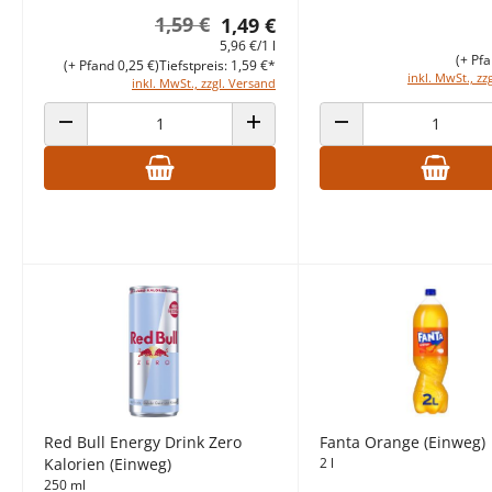
1,59 €
1,49 €
5,96 €/1 l
(+ Pfa
(+ Pfand 0,25 €)
Tiefstpreis: 1,59 €*
inkl. MwSt., zz
inkl. MwSt., zzgl. Versand
ANZAHL VERRINGERN
ANZAHL ERHÖHEN
ANZAHL VERRINGERN
Red Bull Energy Drink Zero
Fanta Orange (Einweg)
Kalorien (Einweg)
2 l
250 ml