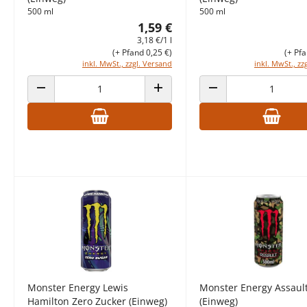
500 ml
500 ml
1,59 €
3,18 €/1 l
(+ Pfand 0,25 €)
(+ Pfa
inkl. MwSt., zzgl. Versand
inkl. MwSt., zz
ANZAHL VERRINGERN
ANZAHL ERHÖHEN
ANZAHL VERRINGERN
Monster Energy Lewis
Monster Energy Assaul
Hamilton Zero Zucker (Einweg)
(Einweg)