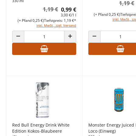
330 ml
1,19 €
1,19 €
0,99 €
(+ Pfand 0,25 €)
Tiefstpre
3,00 €/1 l
inkl. MwSt., zz
(+ Pfand 0,25 €)
Tiefstpreis: 1,19 €*
inkl. MwSt., zzgl. Versand
ANZAHL VERRINGERN
ANZAHL ERHÖHEN
ANZAHL VERRINGERN
Red Bull Energy Drink White
Monster Energy Juiced
Edition Kokos-Blaubeere
Loco (Einweg)