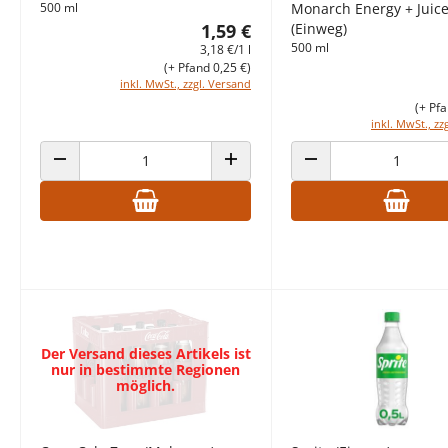
500 ml
Monarch Energy + Juic
1,59 €
(Einweg)
500 ml
3,18 €/1 l
(+ Pfand 0,25 €)
inkl. MwSt., zzgl. Versand
(+ Pfa
inkl. MwSt., zz
ANZAHL VERRINGERN
ANZAHL ERHÖHEN
ANZAHL VERRINGERN
Der Versand dieses Artikels ist
nur in bestimmte Regionen
möglich.