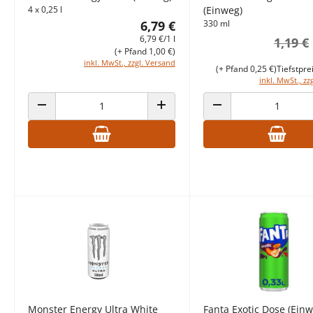
4 x 0,25 l
(Einweg)
6,79 €
330 ml
6,79 €/1 l
1,19 €
(+ Pfand 1,00 €)
inkl. MwSt., zzgl. Versand
(+ Pfand 0,25 €)
Tiefstpre
inkl. MwSt., zz
ANZAHL VERRINGERN
ANZAHL ERHÖHEN
ANZAHL VERRINGERN
Monster Energy Ultra White
Fanta Exotic Dose (Einw