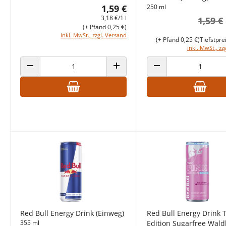
1,59 €
250 ml
3,18 €/1 l
1,59 €
(+ Pfand 0,25 €)
inkl. MwSt., zzgl. Versand
(+ Pfand 0,25 €)
Tiefstpre
inkl. MwSt., zz
ANZAHL VERRINGERN
ANZAHL ERHÖHEN
ANZAHL VERRINGERN
Red Bull Energy Drink (Einweg)
Red Bull Energy Drink 
355 ml
Edition Sugarfree Wal