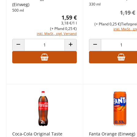
(Einweg)
330 ml
500 ml
1,19 €
1,59 €
3,18 €/1 l
(+ Pfand 0,25 €)
Tiefstpre
(+ Pfand 0,25 €)
inkl. MwSt., zz
inkl. MwSt., zzgl. Versand
ANZAHL VERRINGERN
ANZAHL ERHÖHEN
ANZAHL VERRINGERN
Coca-Cola Original Taste
Fanta Orange (Einweg)