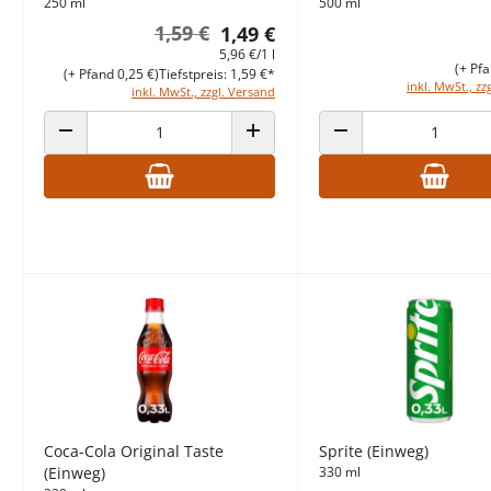
250 ml
500 ml
1,59 €
1,49 €
5,96 €/1 l
(+ Pfa
(+ Pfand 0,25 €)
Tiefstpreis: 1,59 €*
inkl. MwSt., zz
inkl. MwSt., zzgl. Versand
ANZAHL VERRINGERN
ANZAHL ERHÖHEN
ANZAHL VERRINGERN
Coca-Cola Original Taste
Sprite (Einweg)
(Einweg)
330 ml