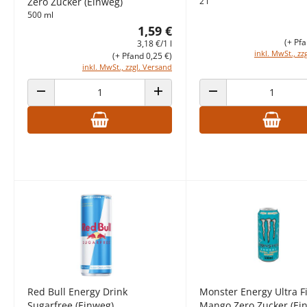
Zero Zucker (Einweg)
2 l
500 ml
1,59 €
(+ Pfa
3,18 €/1 l
inkl. MwSt., zz
(+ Pfand 0,25 €)
inkl. MwSt., zzgl. Versand
ANZAHL VERRINGERN
ANZAHL ERHÖHEN
ANZAHL VERRINGERN
Red Bull Energy Drink
Monster Energy Ultra F
Sugarfree (Einweg)
Mango Zero Zucker (Ei