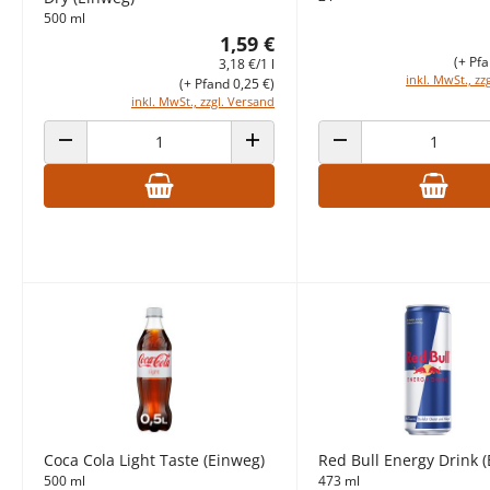
500 ml
1,59 €
(+ Pfa
3,18 €/1 l
inkl. MwSt., zz
(+ Pfand 0,25 €)
inkl. MwSt., zzgl. Versand
ANZAHL VERRINGERN
ANZAHL ERHÖHEN
ANZAHL VERRINGERN
Coca Cola Light Taste (Einweg)
Red Bull Energy Drink 
500 ml
473 ml