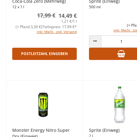
Coca-Cola Zero (Mehrweg)
Sprite (Einweg)
12 x 1 l
500 ml
17,99 €
14,49 €
1,21 €/1 l
(+ Pfa
(+ Pfand 3,30 €)
Tiefstpreis: 17,99 €*
inkl. MwSt., zz
inkl. MwSt., zzgl. Versand
ANZAHL VERRINGERN
POSTLEITZAHL EINGEBEN
Monster Energy Nitro Super
Sprite (Einweg)
Dry (Einweg)
2 l