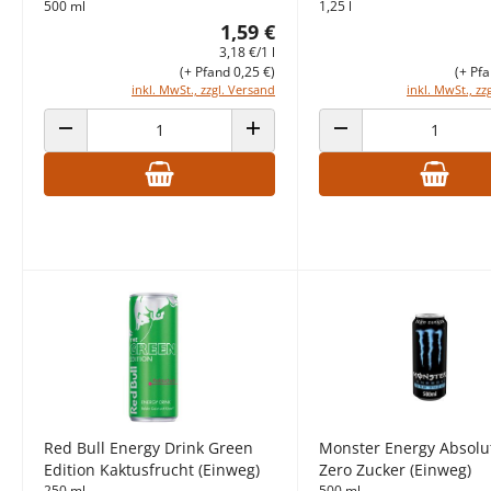
500 ml
1,25 l
1,59 €
3,18 €/1 l
(+ Pfand 0,25 €)
(+ Pfa
inkl. MwSt., zzgl. Versand
inkl. MwSt., zz
ANZAHL VERRINGERN
ANZAHL ERHÖHEN
ANZAHL VERRINGERN
Red Bull Energy Drink Green
Monster Energy Absolu
Edition Kaktusfrucht (Einweg)
Zero Zucker (Einweg)
250 ml
500 ml