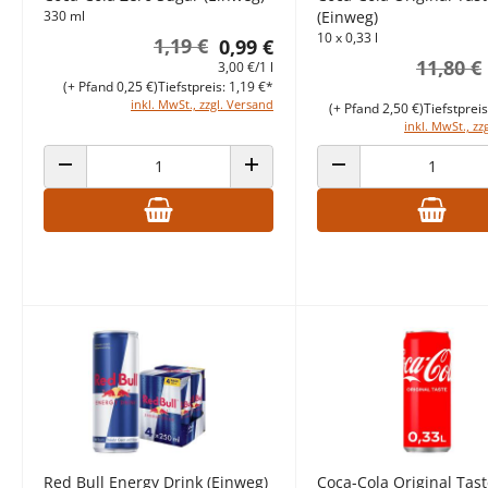
330 ml
(Einweg)
10 x 0,33 l
1,19 €
0,99 €
11,80 €
3,00 €/1 l
(+ Pfand 0,25 €)
Tiefstpreis: 1,19 €*
inkl. MwSt., zzgl. Versand
(+ Pfand 2,50 €)
Tiefstprei
inkl. MwSt., zz
ANZAHL VERRINGERN
ANZAHL ERHÖHEN
ANZAHL VERRINGERN
Red Bull Energy Drink (Einweg)
Coca-Cola Original Tas