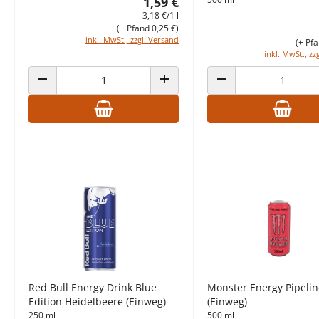
1,59 €
3,18 €/1 l
(+ Pfand 0,25 €)
inkl. MwSt., zzgl. Versand
(+ Pfa
inkl. MwSt., zz
ANZAHL VERRINGERN
ANZAHL ERHÖHEN
ANZAHL VERRINGERN
Red Bull Energy Drink Blue
Monster Energy Pipeli
Edition Heidelbeere (Einweg)
(Einweg)
250 ml
500 ml