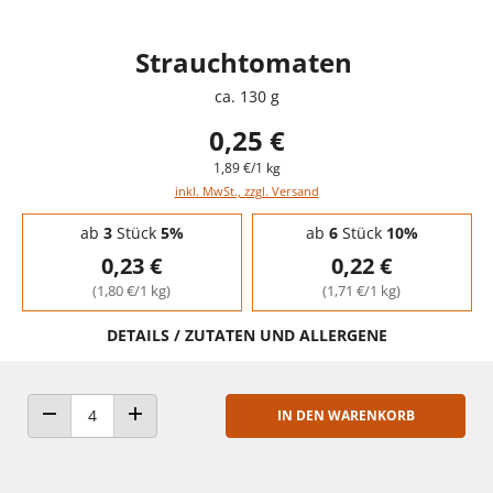
Strauchtomaten
ca. 130 g
0,25 €
1,89 €/1 kg
inkl. MwSt., zzgl. Versand
Staffelpreise - Mengenrabatt
ab
3
Stück
5%
ab
6
Stück
10%
0,23 €
0,22 €
(1,80 €/1 kg)
(1,71 €/1 kg)
DETAILS / ZUTATEN UND ALLERGENE
IN DEN WARENKORB
ANZAHL VERRINGERN
ANZAHL ERHÖHEN