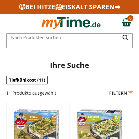
Zum Hauptinhalt springen
🥵BEI HITZE🥶EISKALT SPAREN➡️
Zur Navigation springen
0
Zur Suche springen
0,00 €
MAIN MENU
Nach Produkten suchen
Ihre Suche
Tiefkühlkost (11)
11
Produkte ausgewählt
FILTERN