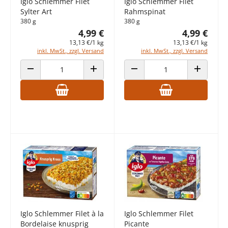
Iglo Schlemmer Filet
Iglo Schlemmer Filet
Sylter Art
Rahmspinat
380 g
380 g
4,99 €
4,99 €
13,13 €/1 kg
13,13 €/1 kg
inkl. MwSt., zzgl. Versand
inkl. MwSt., zzgl. Versand
ANZAHL VERRINGERN
ANZAHL ERHÖHEN
ANZAHL VERRINGERN
ANZAHL E
Iglo Schlemmer Filet à la
Iglo Schlemmer Filet
Bordelaise knusprig
Picante