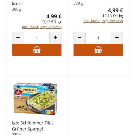
kross
380 g
380 g
4,99 €
4,99 €
13,13 €/1 kg
inkl. MwSt., zzgl. Versand
13,13 €/1 kg
inkl. MwSt., zzgl. Versand
ANZAHL VERRINGERN
ANZAHL ERHÖHEN
ANZAHL VERRINGERN
ANZAHL E
Iglo Schlemmer Filet
Grüner Spargel
380 g