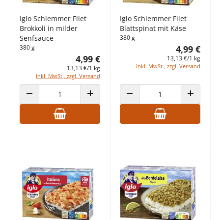
Iglo Schlemmer Filet
Iglo Schlemmer Filet
Brokkoli in milder
Blattspinat mit Käse
Senfsauce
380 g
380 g
4,99 €
4,99 €
13,13 €/1 kg
inkl. MwSt., zzgl. Versand
13,13 €/1 kg
inkl. MwSt., zzgl. Versand
ANZAHL VERRINGERN
ANZAHL ERHÖHEN
ANZAHL VERRINGERN
ANZAHL E