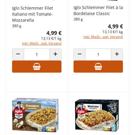
Iglo Schlemmer Filet à la
Iglo Schlemmer Filet
Bordelaise Classic
Italiano mit Tomate-
380 g
Mozzarella
4,99 €
380 g
4,99 €
13,13 €/1 kg
inkl. MwSt., zzgl. Versand
13,13 €/1 kg
inkl. MwSt., zzgl. Versand
ANZAHL VERRINGERN
ANZAHL ERHÖHEN
ANZAHL VERRINGERN
ANZAHL E