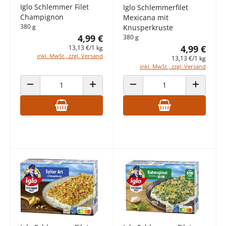
Iglo Schlemmer Filet
Iglo Schlemmerfilet
Champignon
Mexicana mit
380 g
Knusperkruste
4,99 €
380 g
4,99 €
13,13 €/1 kg
inkl. MwSt., zzgl. Versand
13,13 €/1 kg
inkl. MwSt., zzgl. Versand
ANZAHL VERRINGERN
ANZAHL ERHÖHEN
ANZAHL VERRINGERN
ANZAHL E