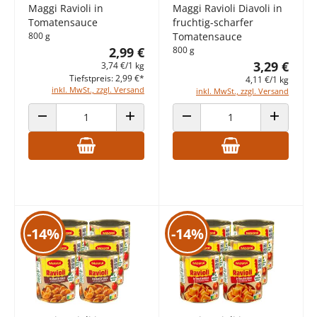
Maggi Ravioli in
Maggi Ravioli Diavoli in
Tomatensauce
fruchtig-scharfer
800 g
Tomatensauce
2,99 €
800 g
3,29 €
3,74 €/1 kg
Tiefstpreis: 2,99 €*
4,11 €/1 kg
inkl. MwSt., zzgl. Versand
inkl. MwSt., zzgl. Versand
ANZAHL VERRINGERN
ANZAHL ERHÖHEN
ANZAHL VERRINGERN
ANZAHL E
-14%
-14%