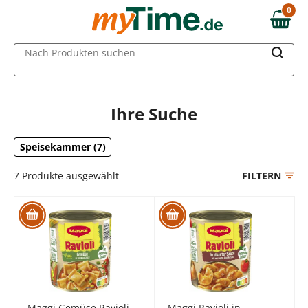
Zum Hauptinhalt springen
0
0,00 €
Zur Navigation springen
MAIN MENU
Nach Produkten suchen
Zur Suche springen
Ihre Suche
Speisekammer (7)
7
Produkte ausgewählt
FILTERN
Maggi Gemüse Ravioli
Maggi Ravioli in