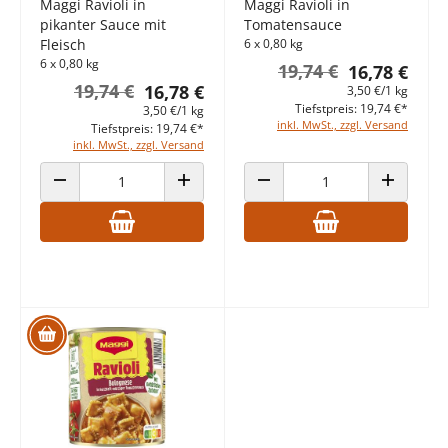
Maggi Ravioli in
Maggi Ravioli in
pikanter Sauce mit
Tomatensauce
Fleisch
6 x 0,80 kg
6 x 0,80 kg
19,74 €
16,78 €
19,74 €
16,78 €
3,50 €/1 kg
Tiefstpreis: 19,74 €*
3,50 €/1 kg
inkl. MwSt., zzgl. Versand
Tiefstpreis: 19,74 €*
inkl. MwSt., zzgl. Versand
ANZAHL VERRINGERN
ANZAHL ERHÖHEN
ANZAHL VERRINGERN
ANZAHL E