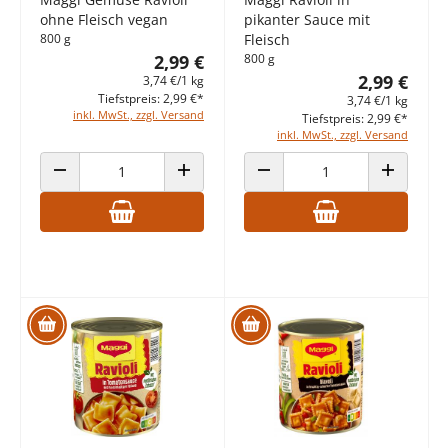
ohne Fleisch vegan
pikanter Sauce mit
800 g
Fleisch
2,99 €
800 g
2,99 €
3,74 €/1 kg
Tiefstpreis: 2,99 €*
3,74 €/1 kg
inkl. MwSt., zzgl. Versand
Tiefstpreis: 2,99 €*
inkl. MwSt., zzgl. Versand
ANZAHL VERRINGERN
ANZAHL ERHÖHEN
ANZAHL VERRINGERN
ANZAHL E