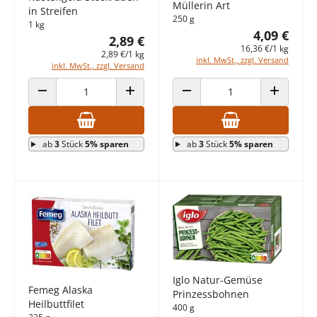
Müllerin Art
in Streifen
250 g
1 kg
4,09 €
2,89 €
16,36 €/1 kg
2,89 €/1 kg
inkl. MwSt., zzgl. Versand
inkl. MwSt., zzgl. Versand
ANZAHL VERRINGERN
ANZAHL ERHÖHEN
ANZAHL VERRINGERN
ANZAHL E
ab
3
Stück
5% sparen
ab
3
Stück
5% sparen
Iglo Natur-Gemüse
Femeg Alaska
Prinzessbohnen
Heilbuttfilet
400 g