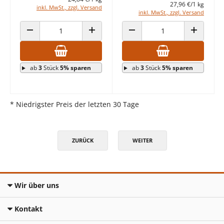
27,96 €/1 kg
inkl. MwSt., zzgl. Versand
inkl. MwSt., zzgl. Versand
ANZAHL VERRINGERN
ANZAHL ERHÖHEN
ANZAHL VERRINGERN
ANZAHL E
ab
3
Stück
5% sparen
ab
3
Stück
5% sparen
* Niedrigster Preis der letzten 30 Tage
ZURÜCK
WEITER
Wir über uns
Kontakt