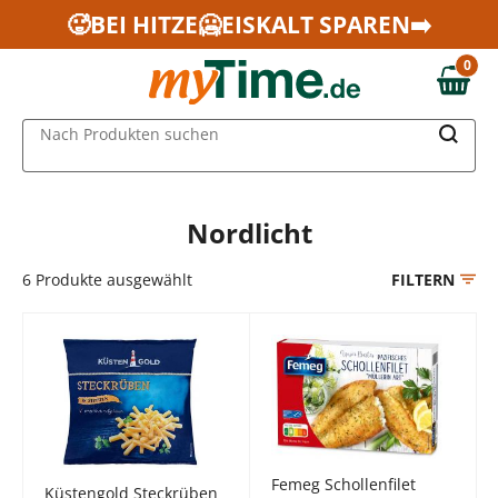
Zum Hauptinhalt springen
🥵BEI HITZE🥶EISKALT SPAREN➡️
Zur Navigation springen
0
Zur Suche springen
0,00 €
MAIN MENU
Nach Produkten suchen
Nordlicht
6
Produkte ausgewählt
FILTERN
Femeg Schollenfilet
Küstengold Steckrüben