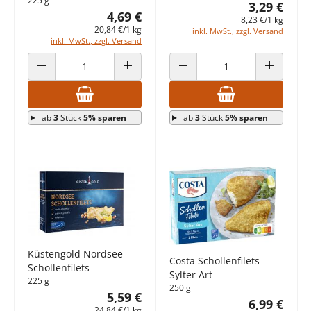
225 g
3,29 €
4,69 €
8,23 €/1 kg
20,84 €/1 kg
inkl. MwSt., zzgl. Versand
inkl. MwSt., zzgl. Versand
ANZAHL VERRINGERN
ANZAHL ERHÖHEN
ANZAHL VERRINGERN
ANZAHL E
ab
3
Stück
5% sparen
ab
3
Stück
5% sparen
Küstengold Nordsee
Costa Schollenfilets
Schollenfilets
Sylter Art
225 g
250 g
5,59 €
6,99 €
24,84 €/1 kg