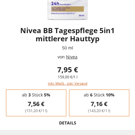
Nivea BB Tagespflege 5in1
mittlerer Hauttyp
50 ml
von
Nivea
7,95 €
159,00 €/1 l
inkl. MwSt., zzgl. Versand
Staffelpreise - Mengenrabatt
ab
3
Stück
5%
ab
6
Stück
10%
7,56 €
7,16 €
(151,20 €/1 l)
(143,20 €/1 l)
DETAILS