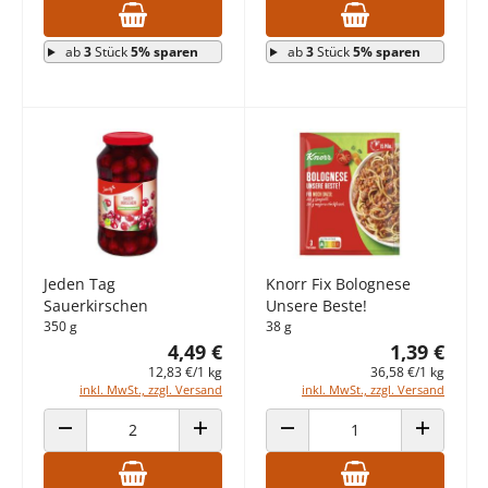
ab
3
Stück
5% sparen
ab
3
Stück
5% sparen
Jeden Tag
Knorr Fix Bolognese
Sauerkirschen
Unsere Beste!
350 g
38 g
4,49 €
1,39 €
12,83 €/1 kg
36,58 €/1 kg
inkl. MwSt., zzgl. Versand
inkl. MwSt., zzgl. Versand
ANZAHL VERRINGERN
ANZAHL ERHÖHEN
ANZAHL VERRINGERN
ANZAHL E