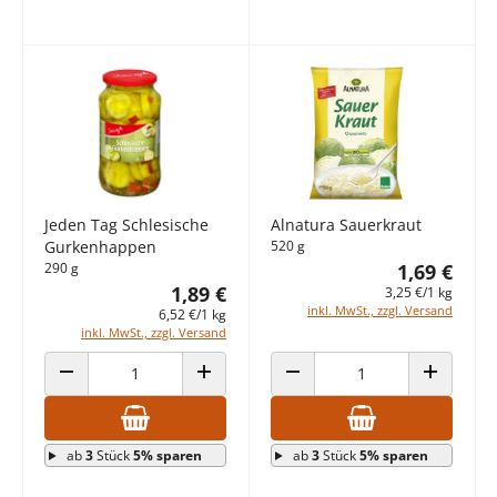
Jeden Tag Schlesische
Alnatura Sauerkraut
Gurkenhappen
520 g
290 g
1,69 €
1,89 €
3,25 €/1 kg
inkl. MwSt., zzgl. Versand
6,52 €/1 kg
inkl. MwSt., zzgl. Versand
ANZAHL VERRINGERN
ANZAHL ERHÖHEN
ANZAHL VERRINGERN
ANZAHL E
ab
3
Stück
5% sparen
ab
3
Stück
5% sparen