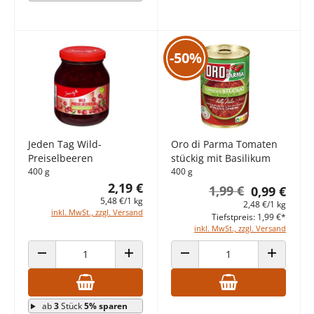
-50%
Jeden Tag Wild-
Oro di Parma Tomaten
Preiselbeeren
stückig mit Basilikum
400 g
400 g
2,19 €
1,99 €
0,99 €
5,48 €/1 kg
2,48 €/1 kg
inkl. MwSt., zzgl. Versand
Tiefstpreis: 1,99 €*
inkl. MwSt., zzgl. Versand
ANZAHL VERRINGERN
ANZAHL ERHÖHEN
ANZAHL VERRINGERN
ANZAHL E
ab
3
Stück
5% sparen