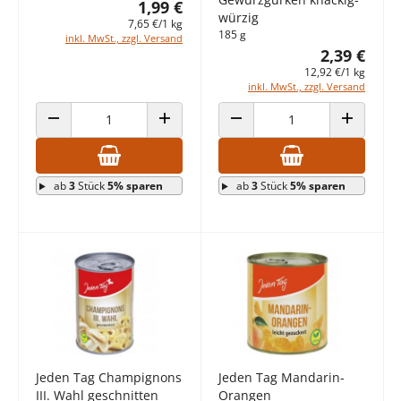
1,99 €
würzig
7,65 €/1 kg
185 g
inkl. MwSt., zzgl. Versand
2,39 €
12,92 €/1 kg
inkl. MwSt., zzgl. Versand
ANZAHL VERRINGERN
ANZAHL ERHÖHEN
ANZAHL VERRINGERN
ANZAHL E
ab
3
Stück
5% sparen
ab
3
Stück
5% sparen
Jeden Tag Champignons
Jeden Tag Mandarin-
III. Wahl geschnitten
Orangen