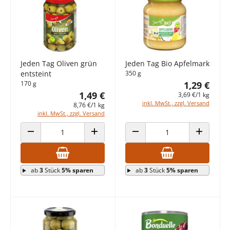
Jeden Tag Oliven grün
Jeden Tag Bio Apfelmark
entsteint
350 g
170 g
1,29 €
1,49 €
3,69 €/1 kg
inkl. MwSt., zzgl. Versand
8,76 €/1 kg
inkl. MwSt., zzgl. Versand
ANZAHL VERRINGERN
ANZAHL ERHÖHEN
ANZAHL VERRINGERN
ANZAHL E
ab
3
Stück
5% sparen
ab
3
Stück
5% sparen