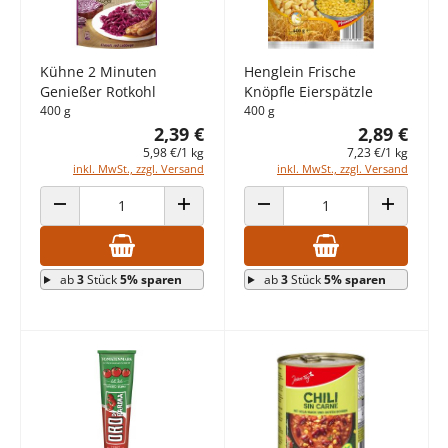
Kühne 2 Minuten
Henglein Frische
Genießer Rotkohl
Knöpfle Eierspätzle
400 g
400 g
2,39 €
2,89 €
5,98 €/1 kg
7,23 €/1 kg
inkl. MwSt., zzgl. Versand
inkl. MwSt., zzgl. Versand
ANZAHL VERRINGERN
ANZAHL ERHÖHEN
ANZAHL VERRINGERN
ANZAHL E
ab
3
Stück
5% sparen
ab
3
Stück
5% sparen