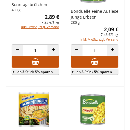
Sonntagsbrötchen
400 g
Bonduelle Feine Auslese
2,89 €
Junge Erbsen
7,23 €/1 kg
280 g
inkl. MwSt., zzgl. Versand
2,09 €
7,46 €/1 kg
inkl. MwSt., zzgl. Versand
ANZAHL VERRINGERN
ANZAHL ERHÖHEN
ANZAHL VERRINGERN
ANZAHL E
ab
3
Stück
5% sparen
ab
3
Stück
5% sparen