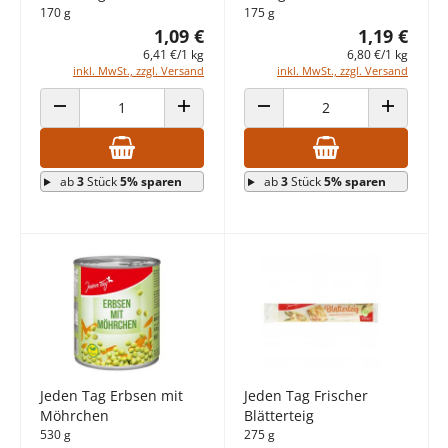
170 g
175 g
1,09 €
1,19 €
6,41 €/1 kg
6,80 €/1 kg
inkl. MwSt., zzgl. Versand
inkl. MwSt., zzgl. Versand
ANZAHL VERRINGERN
ANZAHL ERHÖHEN
ANZAHL VERRINGERN
ANZAHL E
ab
3
Stück
5% sparen
ab
3
Stück
5% sparen
Jeden Tag Erbsen mit
Jeden Tag Frischer
Möhrchen
Blätterteig
530 g
275 g