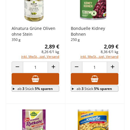
Alnatura Grüne Oliven
Bonduelle Kidney
ohne Stein
Bohnen
350 g
250 g
2,89 €
2,09 €
8,26 €/1 kg
8,36 €/1 kg
inkl. MwSt., zzgl. Versand
inkl. MwSt., zzgl. Versand
ANZAHL VERRINGERN
ANZAHL ERHÖHEN
ANZAHL VERRINGERN
ANZAHL E
ab
3
Stück
5% sparen
ab
3
Stück
5% sparen