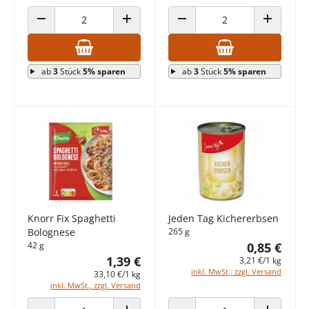
ANZAHL VERRINGERN
ANZAHL ERHÖHEN
ANZAHL VERRINGERN
ANZAHL E
ab
3
Stück
5% sparen
ab
3
Stück
5% sparen
Knorr Fix Spaghetti
Jeden Tag Kichererbsen
Bolognese
265 g
42 g
0,85 €
1,39 €
3,21 €/1 kg
inkl. MwSt., zzgl. Versand
33,10 €/1 kg
inkl. MwSt., zzgl. Versand