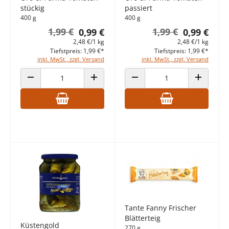
stückig
passiert
400 g
400 g
1,99 €
1,99 €
0,99 €
0,99 €
2,48 €/1 kg
2,48 €/1 kg
Tiefstpreis: 1,99 €*
Tiefstpreis: 1,99 €*
inkl. MwSt., zzgl. Versand
inkl. MwSt., zzgl. Versand
ANZAHL VERRINGERN
ANZAHL ERHÖHEN
ANZAHL VERRINGERN
ANZAHL E
Tante Fanny Frischer
Blätterteig
Küstengold
270 g