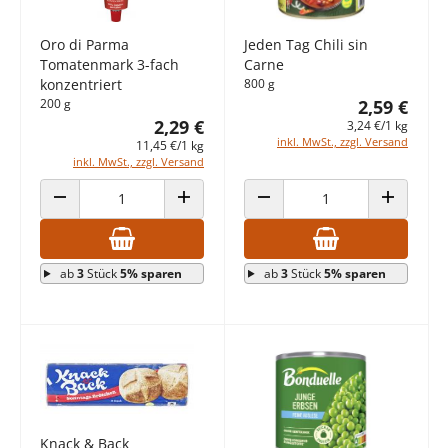
Oro di Parma
Jeden Tag Chili sin
Tomatenmark 3-fach
Carne
konzentriert
800 g
200 g
2,59 €
2,29 €
3,24 €/1 kg
inkl. MwSt., zzgl. Versand
11,45 €/1 kg
inkl. MwSt., zzgl. Versand
ANZAHL VERRINGERN
ANZAHL ERHÖHEN
ANZAHL VERRINGERN
ANZAHL E
ab
3
Stück
5% sparen
ab
3
Stück
5% sparen
Knack & Back