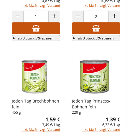
4,87 €/1 kg
10,68 €/1 kg
inkl. MwSt., zzgl. Versand
inkl. MwSt., zzgl. Versand
ANZAHL VERRINGERN
ANZAHL ERHÖHEN
ANZAHL VERRINGERN
ANZAHL E
ab
3
Stück
5% sparen
ab
3
Stück
5% sparen
Jeden Tag Brechbohnen
Jeden Tag Prinzess-
fein
Bohnen fein
455 g
220 g
1,59 €
1,39 €
3,49 €/1 kg
6,32 €/1 kg
inkl. MwSt., zzgl. Versand
inkl. MwSt., zzgl. Versand