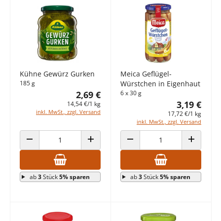
Kühne Gewürz Gurken
Meica Geflügel-
185 g
Würstchen in Eigenhaut
2,69 €
6 x 30 g
3,19 €
14,54 €/1 kg
inkl. MwSt., zzgl. Versand
17,72 €/1 kg
inkl. MwSt., zzgl. Versand
ANZAHL VERRINGERN
ANZAHL ERHÖHEN
ANZAHL VERRINGERN
ANZAHL E
ab
3
Stück
5% sparen
ab
3
Stück
5% sparen