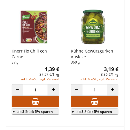
Knorr Fix Chili con
Kühne Gewürzgurken
Carne
Auslese
37 g
360 g
1,39 €
3,19 €
37,57 €/1 kg
8,86 €/1 kg
inkl. MwSt., zzgl. Versand
inkl. MwSt., zzgl. Versand
ANZAHL VERRINGERN
ANZAHL ERHÖHEN
ANZAHL VERRINGERN
ANZAHL E
ab
3
Stück
5% sparen
ab
3
Stück
5% sparen