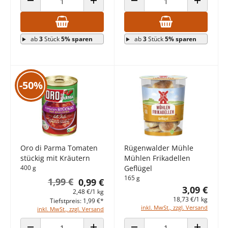
ANZAHL VERRINGERN
ANZAHL ERHÖHEN
ANZAHL VERRINGERN
ANZAHL E
ab
3
Stück
5% sparen
ab
3
Stück
5% sparen
-50%
Oro di Parma Tomaten
Rügenwalder Mühle
stückig mit Kräutern
Mühlen Frikadellen
400 g
Geflügel
165 g
1,99 €
0,99 €
3,09 €
2,48 €/1 kg
18,73 €/1 kg
Tiefstpreis: 1,99 €*
inkl. MwSt., zzgl. Versand
inkl. MwSt., zzgl. Versand