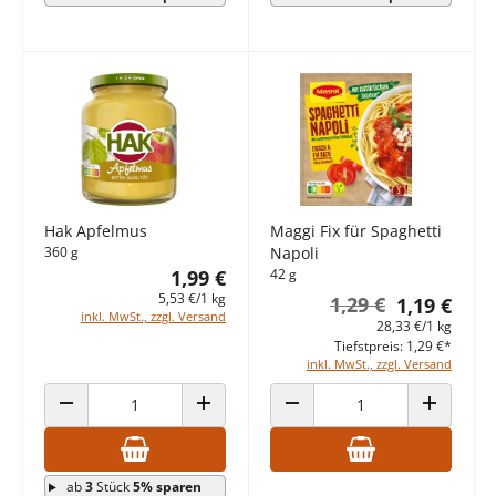
Hak Apfelmus
Maggi Fix für Spaghetti
360 g
Napoli
1,99 €
42 g
5,53 €/1 kg
1,29 €
1,19 €
inkl. MwSt., zzgl. Versand
28,33 €/1 kg
Tiefstpreis: 1,29 €*
inkl. MwSt., zzgl. Versand
ANZAHL VERRINGERN
ANZAHL ERHÖHEN
ANZAHL VERRINGERN
ANZAHL E
ab
3
Stück
5% sparen