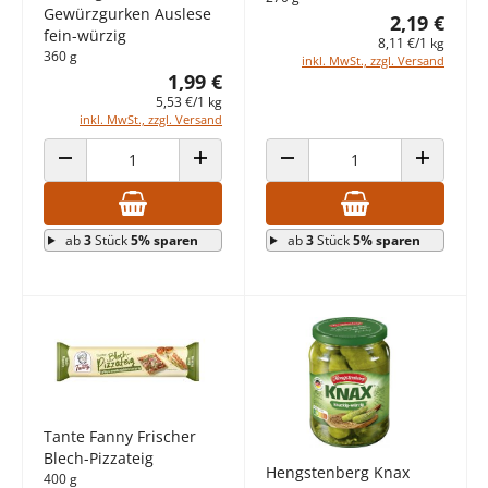
Gewürzgurken Auslese
2,19 €
fein-würzig
8,11 €/1 kg
360 g
inkl. MwSt., zzgl. Versand
1,99 €
5,53 €/1 kg
inkl. MwSt., zzgl. Versand
ANZAHL VERRINGERN
ANZAHL ERHÖHEN
ANZAHL VERRINGERN
ANZAHL E
ab
3
Stück
5% sparen
ab
3
Stück
5% sparen
Tante Fanny Frischer
Blech-Pizzateig
Hengstenberg Knax
400 g