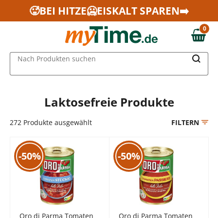
Zum Hauptinhalt springen
🥵BEI HITZE🥶EISKALT SPAREN➡️
Zur Navigation springen
0
Zur Suche springen
0,00 €
MAIN MENU
Nach Produkten suchen
Laktosefreie Produkte
272
Produkte ausgewählt
FILTERN
-50%
-50%
Oro di Parma Tomaten
Oro di Parma Tomaten