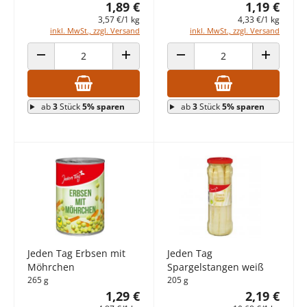
1,89 €
1,19 €
3,57 €/1 kg
4,33 €/1 kg
inkl. MwSt., zzgl. Versand
inkl. MwSt., zzgl. Versand
ANZAHL VERRINGERN
ANZAHL ERHÖHEN
ANZAHL VERRINGERN
ANZAHL E
ab
3
Stück
5% sparen
ab
3
Stück
5% sparen
Jeden Tag Erbsen mit
Jeden Tag
Möhrchen
Spargelstangen weiß
265 g
205 g
1,29 €
2,19 €