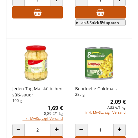
ANZAHL VERRINGERN
ANZAHL ERHÖHEN
ANZAHL VERRINGERN
ANZAHL E
ab
3
Stück
5% sparen
Jeden Tag Maiskölbchen
Bonduelle Goldmais
süß-sauer
285 g
190 g
2,09 €
1,69 €
7,33 €/1 kg
inkl. MwSt., zzgl. Versand
8,89 €/1 kg
inkl. MwSt., zzgl. Versand
ANZAHL VERRINGERN
ANZAHL ERHÖHEN
ANZAHL VERRINGERN
ANZAHL E