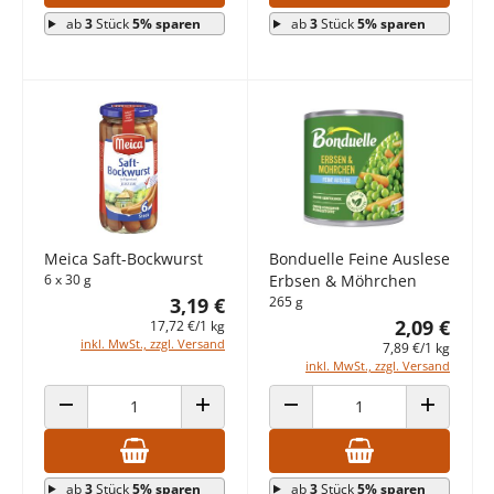
ab
3
Stück
5% sparen
ab
3
Stück
5% sparen
Meica Saft-Bockwurst
Bonduelle Feine Auslese
6 x 30 g
Erbsen & Möhrchen
3,19 €
265 g
2,09 €
17,72 €/1 kg
inkl. MwSt., zzgl. Versand
7,89 €/1 kg
inkl. MwSt., zzgl. Versand
ANZAHL VERRINGERN
ANZAHL ERHÖHEN
ANZAHL VERRINGERN
ANZAHL E
ab
3
Stück
5% sparen
ab
3
Stück
5% sparen