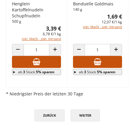
Henglein
Bonduelle Goldmais
Kartoffelnudeln
140 g
Schupfnudeln
1,69 €
500 g
12,07 €/1 kg
inkl. MwSt., zzgl. Versand
3,39 €
6,78 €/1 kg
inkl. MwSt., zzgl. Versand
ANZAHL VERRINGERN
ANZAHL ERHÖHEN
ANZAHL VERRINGERN
ANZAHL E
ab
3
Stück
5% sparen
ab
3
Stück
5% sparen
* Niedrigster Preis der letzten 30 Tage
ZURÜCK
WEITER