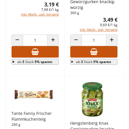
Gewürzgurken knackig-
3,19 €
würzig
7,98 €/1 kg
360 g
inkl. MwSt., zzgl. Versand
3,49 €
9,69 €/1 kg
inkl. MwSt., zzgl. Versand
ANZAHL VERRINGERN
ANZAHL ERHÖHEN
ANZAHL VERRINGERN
ANZAHL E
ab
3
Stück
5% sparen
ab
3
Stück
5% sparen
Tante Fanny Frischer
Flammkuchenteig
Hengstenberg Knax
260 g
Gewürzgurken knackig-