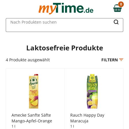
Zum Hauptinhalt springen
0
0,00 €
Zur Navigation springen
MAIN MENU
Nach Produkten suchen
Zur Suche springen
Laktosefreie Produkte
4
Produkte ausgewählt
FILTERN
Amecke Sanfte Säfte
Rauch Happy Day
Mango-Apfel-Orange
Maracuja
1 l
1 l