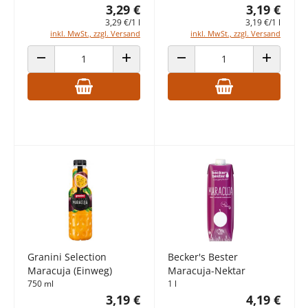
3,29 €
3,19 €
3,29 €/1 l
3,19 €/1 l
inkl. MwSt., zzgl. Versand
inkl. MwSt., zzgl. Versand
ANZAHL VERRINGERN
ANZAHL ERHÖHEN
ANZAHL VERRINGERN
ANZAHL E
Granini Selection
Becker's Bester
Maracuja (Einweg)
Maracuja-Nektar
750 ml
1 l
3,19 €
4,19 €