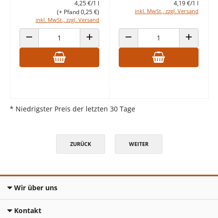
4,25 €/1 l
4,19 €/1 l
inkl. MwSt., zzgl. Versand
(+ Pfand 0,25 €)
inkl. MwSt., zzgl. Versand
ANZAHL VERRINGERN
ANZAHL ERHÖHEN
ANZAHL VERRINGERN
ANZAHL E
* Niedrigster Preis der letzten 30 Tage
ZURÜCK
WEITER
Wir über uns
Kontakt