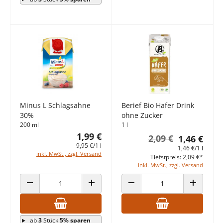
Minus L Schlagsahne
Berief Bio Hafer Drink
30%
ohne Zucker
200 ml
1 l
1,99 €
2,09 €
1,46 €
9,95 €/1 l
1,46 €/1 l
inkl. MwSt., zzgl. Versand
Tiefstpreis: 2,09 €*
inkl. MwSt., zzgl. Versand
ANZAHL VERRINGERN
ANZAHL ERHÖHEN
ANZAHL VERRINGERN
ANZAHL E
ab
3
Stück
5% sparen