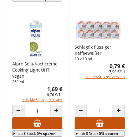
Schlagfix flüssiger
Kaffeeweißer
10 x 10 ml
Alpro Soja-Kochcrème
0,79 €
Cooking Light UHT
7,90 €/1 l
vegan
inkl. MwSt., zzgl. Versand
250 ml
1,69 €
6,76 €/1 l
inkl. MwSt., zzgl. Versand
ANZAHL VERRINGERN
ANZAHL ERHÖHEN
ANZAHL VERRINGERN
ANZAHL E
ab
3
Stück
5% sparen
ab
3
Stück
5% sparen