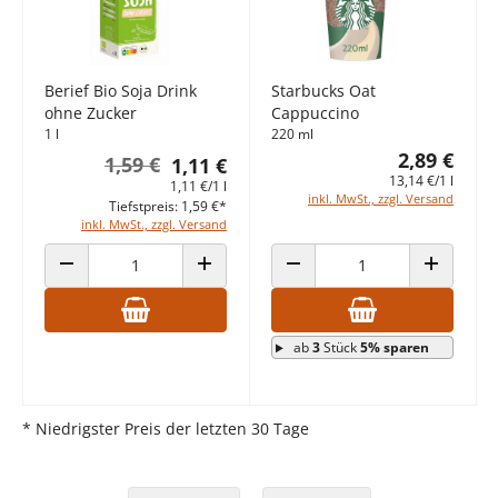
Berief Bio Soja Drink
Starbucks Oat
ohne Zucker
Cappuccino
1 l
220 ml
2,89 €
1,59 €
1,11 €
13,14 €/1 l
1,11 €/1 l
inkl. MwSt., zzgl. Versand
Tiefstpreis: 1,59 €*
inkl. MwSt., zzgl. Versand
ANZAHL VERRINGERN
ANZAHL ERHÖHEN
ANZAHL VERRINGERN
ANZAHL E
ab
3
Stück
5% sparen
* Niedrigster Preis der letzten 30 Tage