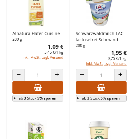
Alnatura Hafer Cuisine
Schwarzwaldmilch LAC
200 g
lactosefrei Schmand
1,09 €
200 g
1,95 €
5,45 €/1 kg
inkl. MwSt., zzgl. Versand
9,75 €/1 kg
inkl. MwSt., zzgl. Versand
ANZAHL VERRINGERN
ANZAHL ERHÖHEN
ANZAHL VERRINGERN
ANZAHL E
ab
3
Stück
5% sparen
ab
3
Stück
5% sparen