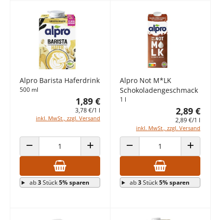
Alpro Barista Haferdrink
Alpro Not M*LK
500 ml
Schokoladengeschmack
1,89 €
1 l
2,89 €
3,78 €/1 l
inkl. MwSt., zzgl. Versand
2,89 €/1 l
inkl. MwSt., zzgl. Versand
ANZAHL VERRINGERN
ANZAHL ERHÖHEN
ANZAHL VERRINGERN
ANZAHL E
ab
3
Stück
5% sparen
ab
3
Stück
5% sparen