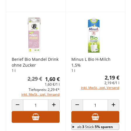
Berief Bio Mandel Drink
Minus L Bio H-Milch
ohne Zucker
1,5%
1 l
1 l
2,19 €
2,29 €
1,60 €
2,19 €/1 l
1,60 €/1 l
inkl. MwSt., zzgl. Versand
Tiefstpreis: 2,29 €*
inkl. MwSt., zzgl. Versand
ANZAHL VERRINGERN
ANZAHL ERHÖHEN
ANZAHL VERRINGERN
ANZAHL E
ab
3
Stück
5% sparen