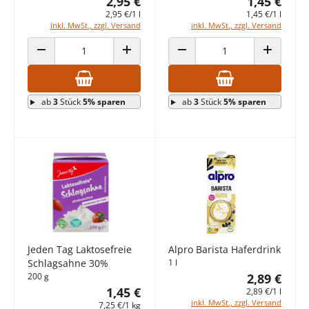
2,95 €
1,45 €
2,95 €/1 l
1,45 €/1 l
inkl. MwSt., zzgl. Versand
inkl. MwSt., zzgl. Versand
ANZAHL VERRINGERN
ANZAHL ERHÖHEN
ANZAHL VERRINGERN
ANZAHL E
ab
3
Stück
5% sparen
ab
3
Stück
5% sparen
Jeden Tag Laktosefreie
Alpro Barista Haferdrink
Schlagsahne 30%
1 l
200 g
2,89 €
1,45 €
2,89 €/1 l
inkl. MwSt., zzgl. Versand
7,25 €/1 kg