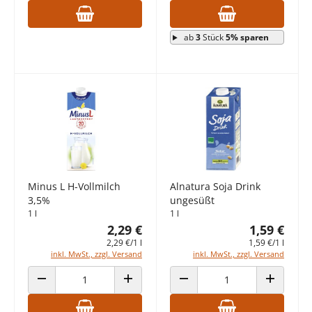
ab
3
Stück
5% sparen
Minus L H-Vollmilch
Alnatura Soja Drink
3,5%
ungesüßt
1 l
1 l
2,29 €
1,59 €
2,29 €/1 l
1,59 €/1 l
inkl. MwSt., zzgl. Versand
inkl. MwSt., zzgl. Versand
ANZAHL VERRINGERN
ANZAHL ERHÖHEN
ANZAHL VERRINGERN
ANZAHL E