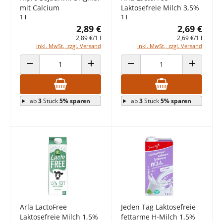
mit Calcium
Laktosefreie Milch 3,5%
1 l
1 l
2,89 €
2,69 €
2,89 €/1 l
2,69 €/1 l
inkl. MwSt., zzgl. Versand
inkl. MwSt., zzgl. Versand
ANZAHL VERRINGERN
ANZAHL ERHÖHEN
ANZAHL VERRINGERN
ANZAHL E
ab
3
Stück
5% sparen
ab
3
Stück
5% sparen
Arla LactoFree
Jeden Tag Laktosefreie
Laktosefreie Milch 1,5%
fettarme H-Milch 1,5%