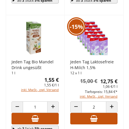
ab
3
Stück
5% sparen
ab
3
Stück
5% sparen
-15%
Jeden Tag Bio Mandel
Jeden Tag Laktosefreie
Drink ungesüßt
H-Milch 1,5%
1 l
12 x 1 l
1,55 €
15,00 €
12,75 €
1,55 €/1 l
1,06 €/1 l
inkl. MwSt., zzgl. Versand
Tiefstpreis: 15,84 €*
inkl. MwSt., zzgl. Versand
ANZAHL VERRINGERN
ANZAHL ERHÖHEN
ANZAHL VERRINGERN
ANZAHL E
ab
3
Stück
5% sparen