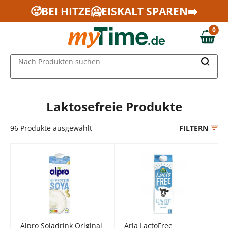
Zum Hauptinhalt springen
🥵BEI HITZE🥶EISKALT SPAREN➡️
Zur Navigation springen
0
Zur Suche springen
0,00 €
MAIN MENU
Nach Produkten suchen
Laktosefreie Produkte
96
Produkte ausgewählt
FILTERN
Alpro Sojadrink Original
Arla LactoFree