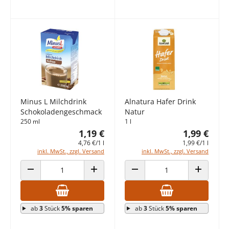
Minus L Milchdrink
Alnatura Hafer Drink
Schokoladengeschmack
Natur
250 ml
1 l
1,19 €
1,99 €
4,76 €/1 l
1,99 €/1 l
inkl. MwSt., zzgl. Versand
inkl. MwSt., zzgl. Versand
ANZAHL VERRINGERN
ANZAHL ERHÖHEN
ANZAHL VERRINGERN
ANZAHL E
ab
3
Stück
5% sparen
ab
3
Stück
5% sparen