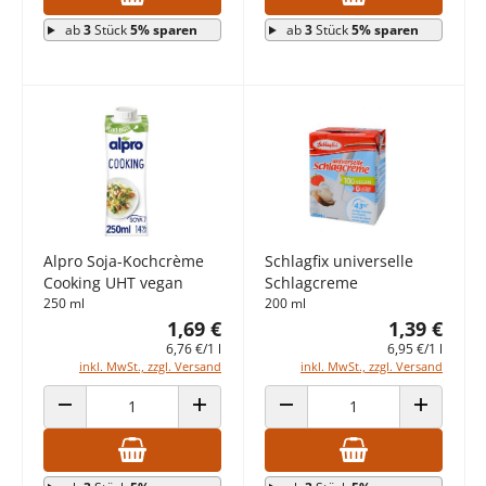
ab
3
Stück
5% sparen
ab
3
Stück
5% sparen
Alpro Soja-Kochcrème
Schlagfix universelle
Cooking UHT vegan
Schlagcreme
250 ml
200 ml
1,69 €
1,39 €
6,76 €/1 l
6,95 €/1 l
inkl. MwSt., zzgl. Versand
inkl. MwSt., zzgl. Versand
ANZAHL VERRINGERN
ANZAHL ERHÖHEN
ANZAHL VERRINGERN
ANZAHL E