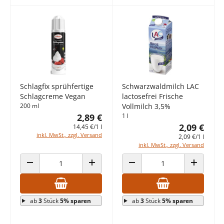
Schlagfix sprühfertige
Schwarzwaldmilch LAC
Schlagcreme Vegan
lactosefrei Frische
200 ml
Vollmilch 3,5%
2,89 €
1 l
2,09 €
14,45 €/1 l
inkl. MwSt., zzgl. Versand
2,09 €/1 l
inkl. MwSt., zzgl. Versand
ANZAHL VERRINGERN
ANZAHL ERHÖHEN
ANZAHL VERRINGERN
ANZAHL E
ab
3
Stück
5% sparen
ab
3
Stück
5% sparen