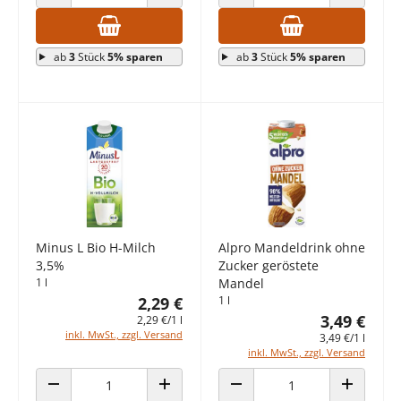
ANZAHL VERRINGERN
ANZAHL ERHÖHEN
ANZAHL VERRINGERN
ANZAHL E
ab
3
Stück
5% sparen
ab
3
Stück
5% sparen
Minus L Bio H-Milch
Alpro Mandeldrink ohne
3,5%
Zucker geröstete
1 l
Mandel
2,29 €
1 l
3,49 €
2,29 €/1 l
inkl. MwSt., zzgl. Versand
3,49 €/1 l
inkl. MwSt., zzgl. Versand