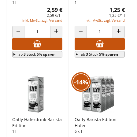
1 l
1 l
2,59 €
1,25 €
2,59 €/1 l
1,25 €/1 l
inkl. MwSt., zzgl. Versand
inkl. MwSt., zzgl. Versand
ANZAHL VERRINGERN
ANZAHL ERHÖHEN
ANZAHL VERRINGERN
ANZAHL E
ab
3
Stück
5% sparen
ab
3
Stück
5% sparen
-14%
Oatly Haferdrink Barista
Oatly Barista Edition
Edition
Hafer
1 l
6 x 1 l