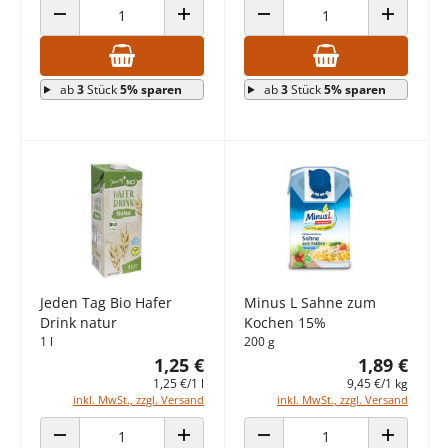
ANZAHL VERRINGERN
ANZAHL ERHÖHEN
ANZAHL VERRINGERN
ANZAHL E
ab
3
Stück
5% sparen
ab
3
Stück
5% sparen
Jeden Tag Bio Hafer
Minus L Sahne zum
Drink natur
Kochen 15%
1 l
200 g
1,25 €
1,89 €
1,25 €/1 l
9,45 €/1 kg
inkl. MwSt., zzgl. Versand
inkl. MwSt., zzgl. Versand