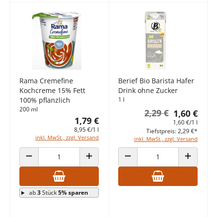
Rama Cremefine
Berief Bio Barista Hafer
Kochcreme 15% Fett
Drink ohne Zucker
100% pflanzlich
1 l
200 ml
2,29 €
1,60 €
1,79 €
1,60 €/1 l
8,95 €/1 l
Tiefstpreis: 2,29 €*
inkl. MwSt., zzgl. Versand
inkl. MwSt., zzgl. Versand
ANZAHL VERRINGERN
ANZAHL ERHÖHEN
ANZAHL VERRINGERN
ANZAHL E
ab
3
Stück
5% sparen