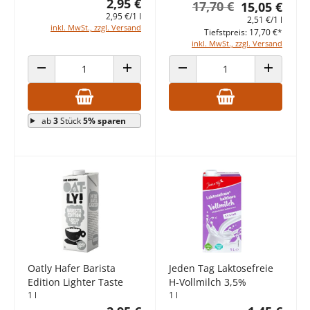
2,95 €
17,70 €
15,05 €
2,95 €/1 l
2,51 €/1 l
inkl. MwSt., zzgl. Versand
Tiefstpreis: 17,70 €*
inkl. MwSt., zzgl. Versand
ANZAHL VERRINGERN
ANZAHL ERHÖHEN
ANZAHL VERRINGERN
ANZAHL E
ab
3
Stück
5% sparen
Oatly Hafer Barista
Jeden Tag Laktosefreie
Edition Lighter Taste
H-Vollmilch 3,5%
1 l
1 l