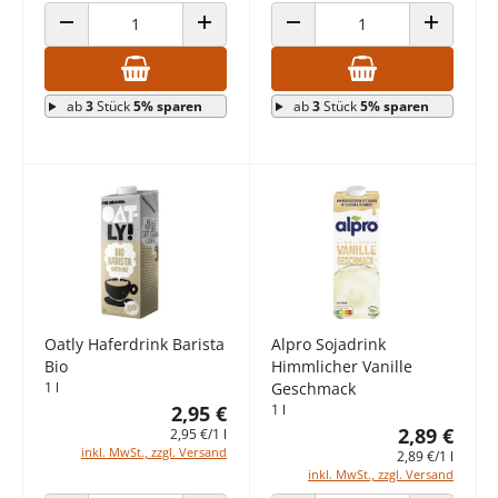
ANZAHL VERRINGERN
ANZAHL ERHÖHEN
ANZAHL VERRINGERN
ANZAHL E
ab
3
Stück
5% sparen
ab
3
Stück
5% sparen
Oatly Haferdrink Barista
Alpro Sojadrink
Bio
Himmlicher Vanille
1 l
Geschmack
2,95 €
1 l
2,89 €
2,95 €/1 l
inkl. MwSt., zzgl. Versand
2,89 €/1 l
inkl. MwSt., zzgl. Versand