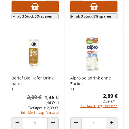
ANZAHL VERRINGERN
ANZAHL ERHÖHEN
ANZAHL VERRINGERN
ANZAHL E
ab
3
Stück
5% sparen
ab
3
Stück
5% sparen
Berief Bio Hafer Drink
Alpro Sojadrink ohne
natur
Zucker
1 l
1 l
2,89 €
2,09 €
1,46 €
2,89 €/1 l
1,46 €/1 l
inkl. MwSt., zzgl. Versand
Tiefstpreis: 2,09 €*
inkl. MwSt., zzgl. Versand
ANZAHL VERRINGERN
ANZAHL ERHÖHEN
ANZAHL VERRINGERN
ANZAHL E