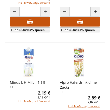
inkl. MwSt., zzgl. Versand
ANZAHL VERRINGERN
ANZAHL ERHÖHEN
ANZAHL VERRINGERN
ANZAHL E
ab
3
Stück
5% sparen
ab
3
Stück
5% sparen
Minus L H-Milch 1,5%
Alpro Haferdrink ohne
1 l
Zucker
2,19 €
1 l
2,89 €
2,19 €/1 l
inkl. MwSt., zzgl. Versand
2,89 €/1 l
inkl. MwSt., zzgl. Versand