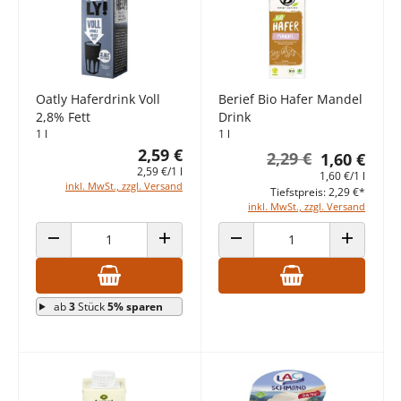
Oatly Haferdrink Voll
Berief Bio Hafer Mandel
2,8% Fett
Drink
1 l
1 l
2,59 €
2,29 €
1,60 €
2,59 €/1 l
1,60 €/1 l
inkl. MwSt., zzgl. Versand
Tiefstpreis: 2,29 €*
inkl. MwSt., zzgl. Versand
ANZAHL VERRINGERN
ANZAHL ERHÖHEN
ANZAHL VERRINGERN
ANZAHL E
ab
3
Stück
5% sparen