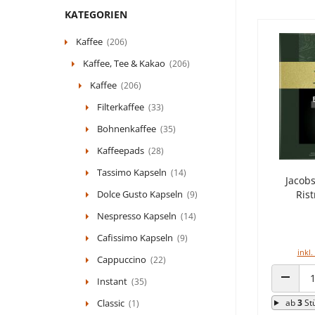
KATEGORIEN
Kaffee
(206)
Kaffee, Tee & Kakao
(206)
Kaffee
(206)
Filterkaffee
(33)
Bohnenkaffee
(35)
Kaffeepads
(28)
Tassimo Kapseln
(14)
Jacob
Dolce Gusto Kapseln
Rist
(9)
Nespresso Kapseln
(14)
Cafissimo Kapseln
(9)
inkl.
Cappuccino
(22)
Instant
(35)
ANZAHL
Classic
ab
3
St
(1)