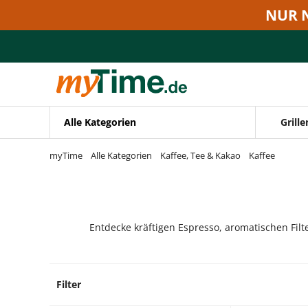
Zum Hauptinhalt springen
NUR 
Zur Navigation springen
Zur Suche springen
Alle Kategorien
Grille
myTime
Alle Kategorien
Kaffee, Tee & Kakao
Kaffee
Entdecke kräftigen Espresso, aromatischen Filt
Filter
2 Prod