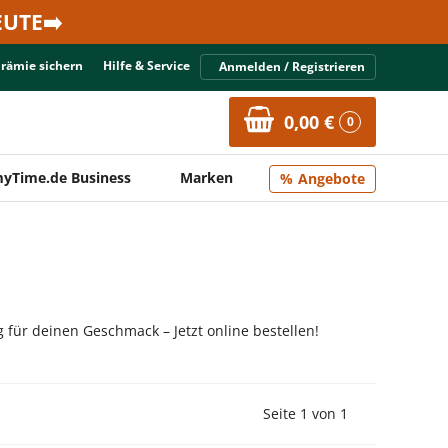
UTE➡️
Prämie sichern
Hilfe & Service
Anmelden / Registrieren
0,00 €
0
yTime.de Business
Marken
Angebote
 für deinen Geschmack – Jetzt online bestellen!
Vorherige Seite
Nächste Seit
Seite 1 von 1