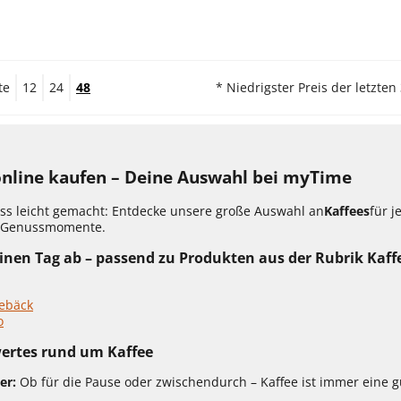
te
12
24
48
* Niedrigster Preis der letzten
online kaufen – Deine Auswahl bei myTime
ss leicht gemacht: Entdecke unsere große Auswahl an
Kaffees
für 
 Genussmomente.
nen Tag ab – passend zu Produkten aus der Rubrik Kaff
ebäck
o
ertes rund um Kaffee
er:
Ob für die Pause oder zwischendurch – Kaffee ist immer eine g