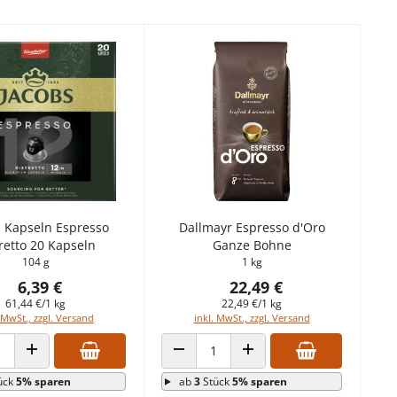
s Kapseln Espresso
Dallmayr Espresso d'Oro
retto 20 Kapseln
Ganze Bohne
104 g
1 kg
6,39 €
22,49 €
61,44 €/1 kg
22,49 €/1 kg
 MwSt., zzgl. Versand
inkl. MwSt., zzgl. Versand
 VERRINGERN
ANZAHL ERHÖHEN
ANZAHL VERRINGERN
ANZAHL ERHÖHEN
ück
5% sparen
ab
3
Stück
5% sparen