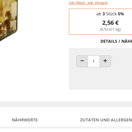
inkl. MwSt., zzgl. Versand
Staffelpreise - Mengenrabatt
ab
3
Stück
5%
2,56 €
(8,53 €/1 kg)
DETAILS / NÄ
ANZAHL VERRINGERN
ANZAHL ERHÖH
NÄHRWERTE
ZUTATEN UND ALLERGEN