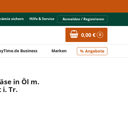
Prämie sichern
Hilfe & Service
Anmelden / Registrieren
0,00 €
0
yTime.de Business
Marken
Angebote
äse in Öl m.
i. Tr.