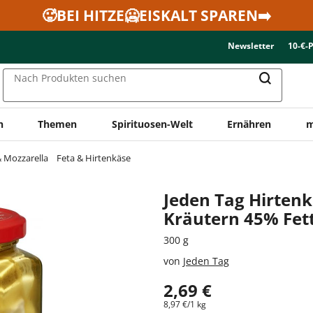
🥵BEI HITZE🥶EISKALT SPAREN➡️
Newsletter
10-€-
Nach Produkten suchen
n
Themen
Spirituosen-Welt
Ernähren
m
& Mozzarella
Feta & Hirtenkäse
Jeden Tag Hirtenk
Kräutern 45% Fett 
300 g
von
Jeden Tag
2,69 €
8,97 €/1 kg