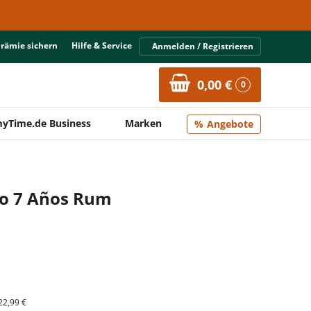
Prämie sichern
Hilfe & Service
Anmelden / Registrieren
0,00 €
0
yTime.de Business
Marken
Angebote
jo 7 Años Rum
22,99 €