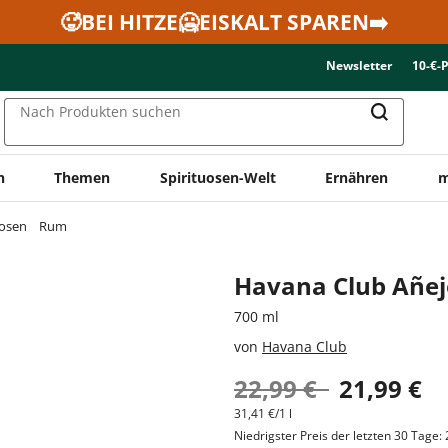
🥵BEI HITZE🥶EISKALT SPAREN➡️
Newsletter
10-€-
Nach Produkten suchen
n
Themen
Spirituosen-Welt
Ernähren
m
uosen
Rum
Havana Club Añe
700 ml
von
Havana Club
22,99 €
21,99 €
31,41 €/1 l
Niedrigster Preis der letzten 30 Tage: 