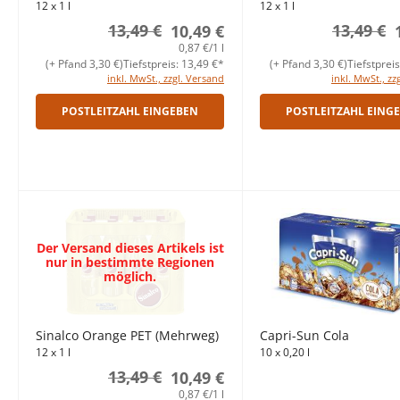
12 x 1 l
12 x 1 l
13,49 €
13,49 €
10,49 €
0,87 €/1 l
(+ Pfand 3,30 €)
Tiefstpreis: 13,49 €*
(+ Pfand 3,30 €)
Tiefstprei
inkl. MwSt., zzgl. Versand
inkl. MwSt., zz
POSTLEITZAHL EINGEBEN
POSTLEITZAHL EING
Der Versand dieses Artikels ist
nur in bestimmte Regionen
möglich.
Sinalco Orange PET (Mehrweg)
Capri-Sun Cola
12 x 1 l
10 x 0,20 l
13,49 €
10,49 €
0,87 €/1 l