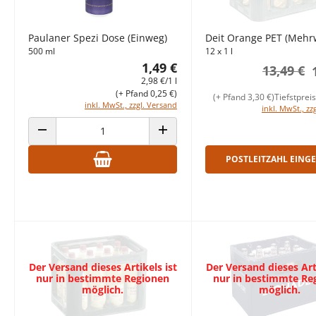
Paulaner Spezi Dose (Einweg)
Deit Orange PET (Mehr
500 ml
12 x 1 l
1,49 €
13,49 €
2,98 €/1 l
(+ Pfand 0,25 €)
(+ Pfand 3,30 €)
Tiefstprei
inkl. MwSt., zzgl. Versand
inkl. MwSt., zz
ANZAHL VERRINGERN
ANZAHL ERHÖHEN
POSTLEITZAHL EING
Der Versand dieses Artikels ist
Der Versand dieses Arti
nur in bestimmte Regionen
nur in bestimmte Re
möglich.
möglich.