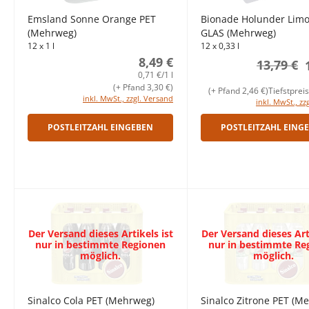
Emsland Sonne Orange PET
Bionade Holunder Lim
(Mehrweg)
GLAS (Mehrweg)
12 x 1 l
12 x 0,33 l
8,49 €
13,79 €
0,71 €/1 l
(+ Pfand 3,30 €)
(+ Pfand 2,46 €)
Tiefstprei
inkl. MwSt., zzgl. Versand
inkl. MwSt., zz
POSTLEITZAHL EINGEBEN
POSTLEITZAHL EING
Der Versand dieses Artikels ist
Der Versand dieses Arti
nur in bestimmte Regionen
nur in bestimmte Re
möglich.
möglich.
Sinalco Cola PET (Mehrweg)
Sinalco Zitrone PET (M