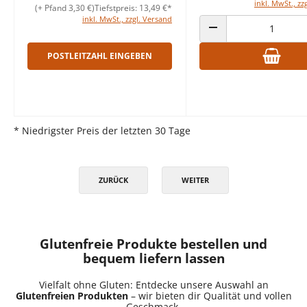
inkl. MwSt., zz
(+ Pfand 3,30 €)
Tiefstpreis: 13,49 €*
inkl. MwSt., zzgl. Versand
ANZAHL VERRINGERN
POSTLEITZAHL EINGEBEN
* Niedrigster Preis der letzten 30 Tage
ZURÜCK
WEITER
Glutenfreie Produkte bestellen und
bequem liefern lassen
Vielfalt ohne Gluten: Entdecke unsere Auswahl an
Glutenfreien Produkten
– wir bieten dir Qualität und vollen
Geschmack.