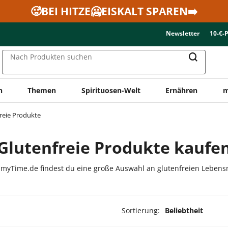
🥵BEI HITZE🥶EISKALT SPAREN➡️
Newsletter
10-€-
Nach Produkten suchen
n
Themen
Spirituosen-Welt
Ernähren
m
reie Produkte
Glutenfreie Produkte kaufe
 myTime.de findest du eine große Auswahl an glutenfreien Lebensmit
Sortierung:
Beliebtheit
dukte ausgewählt