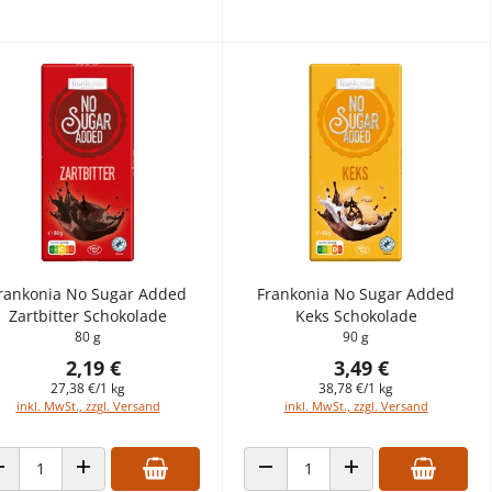
rankonia No Sugar Added
Frankonia No Sugar Added
Zartbitter Schokolade
Keks Schokolade
80 g
90 g
2,19 €
3,49 €
27,38 €/1 kg
38,78 €/1 kg
inkl. MwSt., zzgl. Versand
inkl. MwSt., zzgl. Versand
ANZAHL VERRINGERN
ANZAHL ERHÖHEN
ANZAHL VERRINGERN
ANZAHL ERHÖHEN