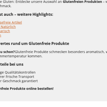
hne Gluten: Entdecke unsere Auswahl an
Glutenfreien Produkten
– w
chmack.
t auch – weitere Highlights:
sefreie Artikel
 Natürlich
arisch
n
ertes rund um Glutenfreie Produkte
du schon?
Glutenfreie Produkte schmecken besonders aromatisch, 
Zimmertemperatur kommen.
teile bei uns
ge Qualitätskontrollen
rer Frische-Transport
r Geschmack garantiert
nfreie Produkte online bestellen!