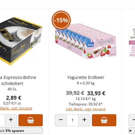
-15%
a Espresso-Bohne
Yogurette Erdbeer
schokoliert
8 x 0,30 kg
40 St.
39,92 €
33,93 €
2,89 €
14,14 €/1 kg
0,07 €/1 st
Tiefstpreis: 39,92 €*
 MwSt., zzgl. Versand
inkl. MwSt., zzgl. Versand
 VERRINGERN
ANZAHL ERHÖHEN
ANZAHL VERRINGERN
ANZAHL ERHÖHEN
ück
5% sparen