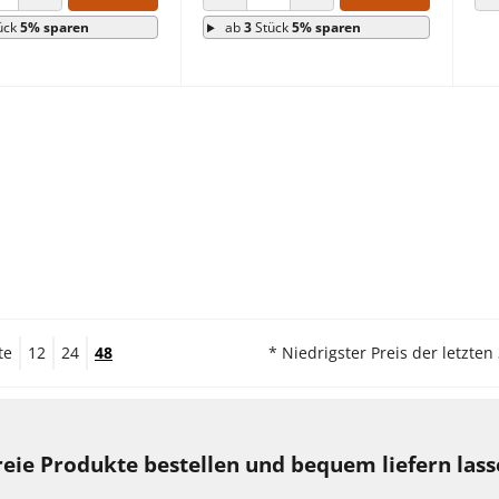
 VERRINGERN
ANZAHL ERHÖHEN
ANZAHL VERRINGERN
ANZAHL ERHÖHEN
ück
5% sparen
ab
3
Stück
5% sparen
te
12
24
48
* Niedrigster Preis der letzten
reie Produkte bestellen und bequem liefern las