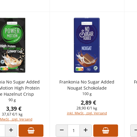
nia No Sugar Added
Frankonia No Sugar Added
F
Motion High Protein
Nougat Schokolade
e Hazelnut Crisp
100 g
90 g
2,89 €
3,39 €
28,90 €/1 kg
inkl. MwSt., zzgl. Versand
37,67 €/1 kg
 MwSt., zzgl. Versand
 VERRINGERN
ANZAHL ERHÖHEN
ANZAHL VERRINGERN
ANZAHL ERHÖHEN