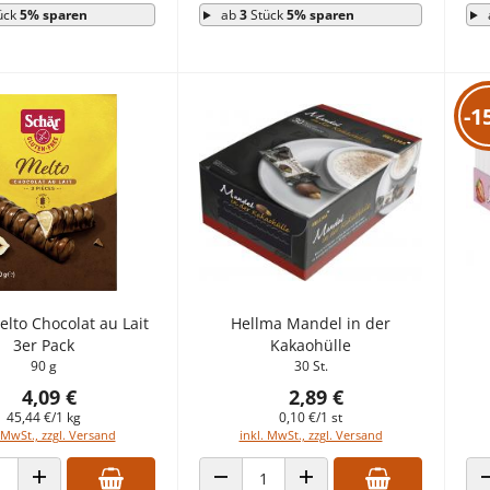
ück
5% sparen
ab
3
Stück
5% sparen
-1
lto Chocolat au Lait
Hellma Mandel in der
3er Pack
Kakaohülle
90 g
30 St.
4,09 €
2,89 €
45,44 €/1 kg
0,10 €/1 st
 MwSt., zzgl. Versand
inkl. MwSt., zzgl. Versand