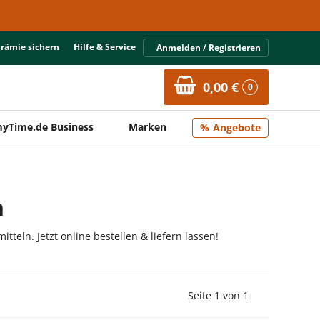
Prämie sichern
Hilfe & Service
Anmelden / Registrieren
0,00 €
0
yTime.de Business
Marken
Angebote
n
teln. Jetzt online bestellen & liefern lassen!
Vorherige Seite
Nächste Seit
Seite 1 von 1