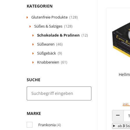
KATEGORIEN
Glutenfreie Produkte
(128)
Süßes & Salziges
(128)
Schokolade & Pralinen
(12)
Süßwaren
(46)
Süßgebäck
(9)
Knabbereien
(61)
Hellm
SUCHE
inkl.
MARKE
ANZAHL
Frankonia
(4)
ab
3
St