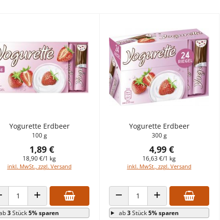
Yogurette Erdbeer
Yogurette Erdbeer
100 g
300 g
1,89 €
4,99 €
18,90 €/1 kg
16,63 €/1 kg
inkl. MwSt., zzgl. Versand
inkl. MwSt., zzgl. Versand
ANZAHL VERRINGERN
ANZAHL ERHÖHEN
ANZAHL VERRINGERN
ANZAHL ERHÖHEN
ab
3
Stück
5% sparen
ab
3
Stück
5% sparen