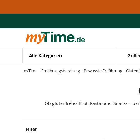
Zum Hauptinhalt springen
Zur Navigation springen
Zur Suche springen
Alle Kategorien
Grille
myTime
Ernährungsberatung
Bewusste Ernährung
Glutenf
Ob glutenfreies Brot, Pasta oder Snacks – bei
Filter
12 Pro