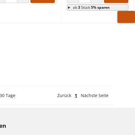
ANZAHL VERRINGERN
ANZAHL ERHÖHEN
ANZAHL VERRINGERN
ANZAHL ERHÖHEN
ab
3
Stück
5% sparen
WARE
 30 Tage
Zurück
1
Nächste Seite
sen