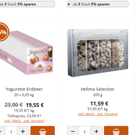
ab
3
Stück
5% sparen
ab
3
Stück
5% sparen
5%
Yogurette Erdbeer
Hellma Selection
20 x 0,05 kg
200 g
11,59 €
23,00 €
19,55 €
57,95 €/1 kg
19,55 €/1 kg
inkl. MwSt., zzgl. Versand
Tiefstpreis: 23,00 €*
inkl. MwSt., zzgl. Versand