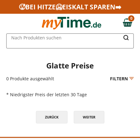
Zum Hauptinhalt springen
🥵BEI HITZE🥶EISKALT SPAREN➡️
Zur Navigation springen
0
Zur Suche springen
0,00 €
MAIN MENU
Nach Produkten suchen
Glatte Preise
0
Produkte ausgewählt
FILTERN
* Niedrigster Preis der letzten 30 Tage
ZURÜCK
WEITER