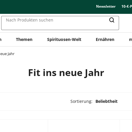
Newsletter
10-€-
Nach Produkten suchen
n
Themen
Spirituosen-Welt
Ernähren
m
neue Jahr
Fit ins neue Jahr
Sortierung:
Beliebtheit
ukte ausgewählt