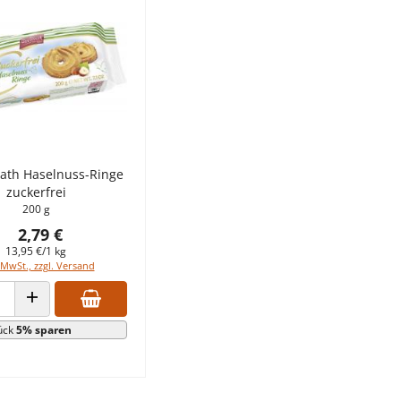
ath Haselnuss-Ringe
zuckerfrei
200 g
2,79 €
13,95 €/1 kg
 MwSt., zzgl. Versand
 VERRINGERN
ANZAHL ERHÖHEN
ück
5% sparen