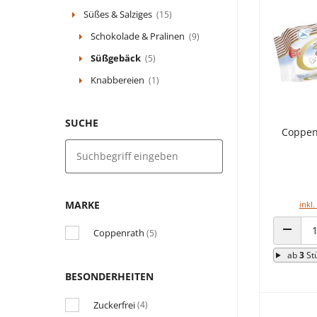
Süßes & Salziges
(15)
Schokolade & Pralinen
(9)
Süßgebäck
(5)
Knabbereien
(1)
SUCHE
Coppen
MARKE
inkl.
Coppenrath
(5)
ANZAHL
ab
3
St
BESONDERHEITEN
Zuckerfrei
(4)