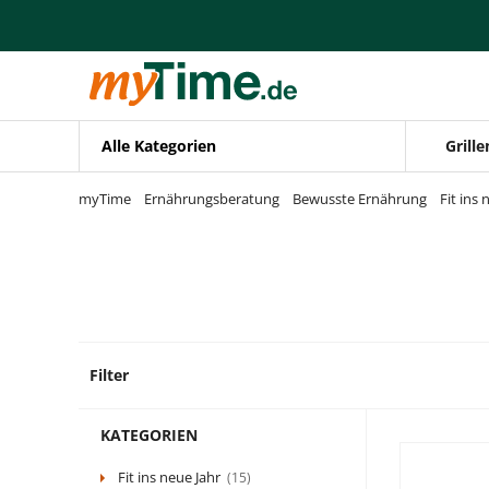
Zum Hauptinhalt springen
Zur Navigation springen
Zur Suche springen
Alle Kategorien
Grille
myTime
Ernährungsberatung
Bewusste Ernährung
Fit ins 
Filter
5 Prod
KATEGORIEN
Fit ins neue Jahr
(15)