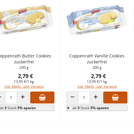
oppenrath Butter Cookies
Coppenrath Vanille Cookies
zuckerfrei
zuckerfrei
200 g
200 g
2,79 €
2,79 €
13,95 €/1 kg
13,95 €/1 kg
inkl. MwSt., zzgl. Versand
inkl. MwSt., zzgl. Versand
ANZAHL VERRINGERN
ANZAHL ERHÖHEN
ANZAHL VERRINGERN
ANZAHL ERHÖHEN
ab
3
Stück
5% sparen
ab
3
Stück
5% sparen