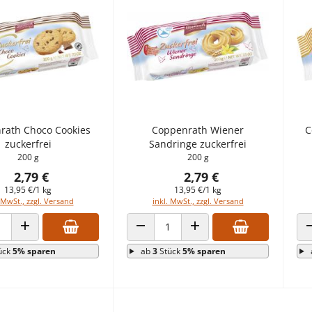
rath Choco Cookies
Coppenrath Wiener
C
zuckerfrei
Sandringe zuckerfrei
200 g
200 g
2,79 €
2,79 €
13,95 €/1 kg
13,95 €/1 kg
 MwSt., zzgl. Versand
inkl. MwSt., zzgl. Versand
 VERRINGERN
ANZAHL ERHÖHEN
ANZAHL VERRINGERN
ANZAHL ERHÖHEN
ück
5% sparen
ab
3
Stück
5% sparen