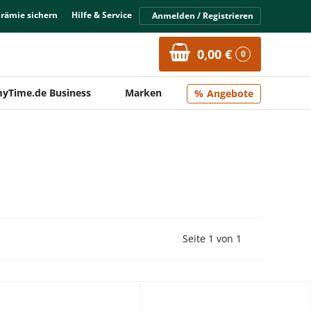
Prämie sichern
Hilfe & Service
Anmelden / Registrieren
0,00 €
0
yTime.de Business
Marken
Angebote
Vorherige Seite
Nächste Seit
Seite 1 von 1