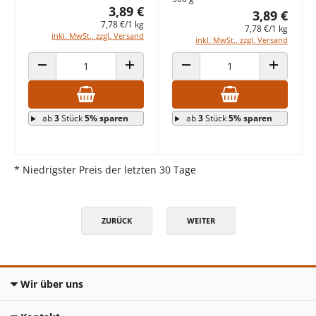
3,89 €
3,89 €
7,78 €/1 kg
7,78 €/1 kg
inkl. MwSt., zzgl. Versand
inkl. MwSt., zzgl. Versand
ANZAHL VERRINGERN
ANZAHL ERHÖHEN
ANZAHL VERRINGERN
ANZAHL E
ab
3
Stück
5% sparen
ab
3
Stück
5% sparen
* Niedrigster Preis der letzten 30 Tage
ZURÜCK
WEITER
Wir über uns