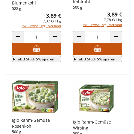
Kohlrabi
Blumenkohl
500 g
528 g
3,89 €
3,89 €
7,78 €/1 kg
7,37 €/1 kg
inkl. MwSt., zzgl. Versand
inkl. MwSt., zzgl. Versand
ANZAHL VERRINGERN
ANZAHL ERHÖHEN
ANZAHL VERRINGERN
ANZAHL E
ab
3
Stück
5% sparen
ab
3
Stück
5% sparen
Iglo Rahm-Gemüse
Iglo Rahm-Gemüse
Rosenkohl
Wirsing
500 g
500 g