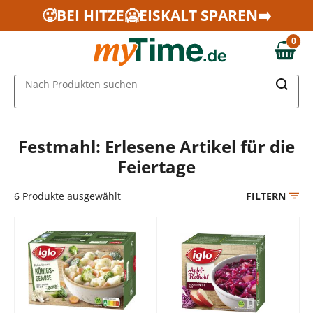
Zum Hauptinhalt springen
🥵BEI HITZE🥶EISKALT SPAREN➡️
Zur Navigation springen
0
Zur Suche springen
0,00 €
MAIN MENU
Nach Produkten suchen
Festmahl: Erlesene Artikel für die
Feiertage
6
Produkte ausgewählt
FILTERN