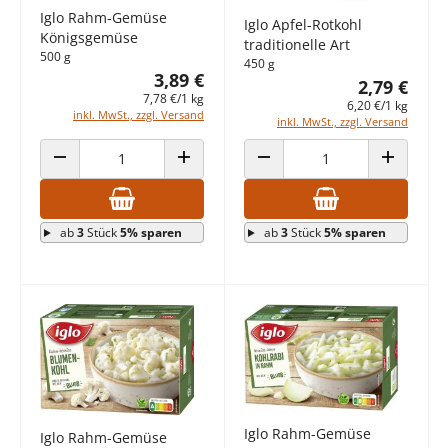
Iglo Rahm-Gemüse
Iglo Apfel-Rotkohl
Königsgemüse
traditionelle Art
500 g
450 g
3,89 €
2,79 €
7,78 €/1 kg
6,20 €/1 kg
inkl. MwSt., zzgl. Versand
inkl. MwSt., zzgl. Versand
ANZAHL VERRINGERN
ANZAHL ERHÖHEN
ANZAHL VERRINGERN
ANZAHL E
ab
3
Stück
5% sparen
ab
3
Stück
5% sparen
Iglo Rahm-Gemüse
Iglo Rahm-Gemüse