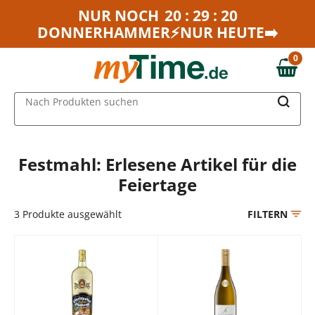
Zum Hauptinhalt springen
NUR NOCH
20 : 29 : 20
DONNERHAMMER⚡NUR HEUTE➡️
Zur Navigation springen
Zur Suche springen
0
0,00 €
MAIN MENU
Nach Produkten suchen
Festmahl: Erlesene Artikel für die
Feiertage
3
Produkte ausgewählt
FILTERN