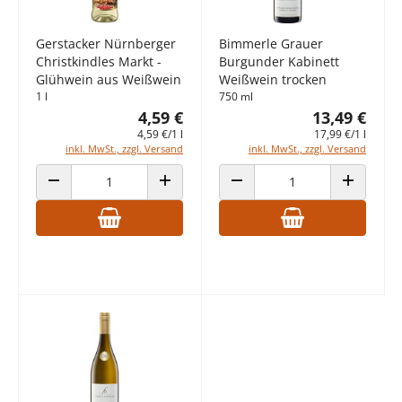
Gerstacker Nürnberger
Bimmerle Grauer
Christkindles Markt -
Burgunder Kabinett
Glühwein aus Weißwein
Weißwein trocken
1 l
750 ml
4,59 €
13,49 €
4,59 €/1 l
17,99 €/1 l
inkl. MwSt., zzgl. Versand
inkl. MwSt., zzgl. Versand
ANZAHL VERRINGERN
ANZAHL ERHÖHEN
ANZAHL VERRINGERN
ANZAHL E